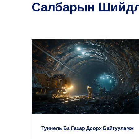
Салбарын Шийд
АХИАЛГАТ ШИЙДЭ
Байгууламж