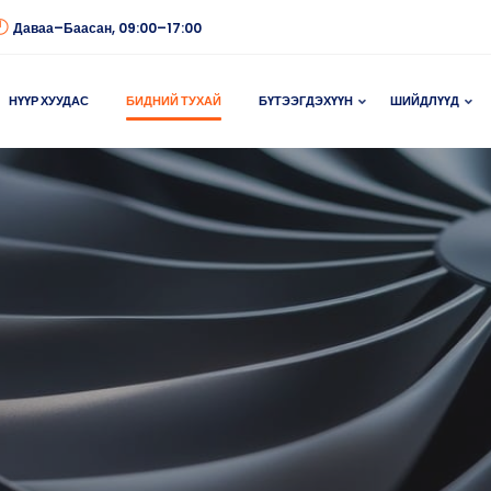
Даваа–Баасан, 09:00–17:00
НҮҮР ХУУДАС
БИДНИЙ ТУХАЙ
БҮТЭЭГДЭХҮҮН
ШИЙДЛҮҮД