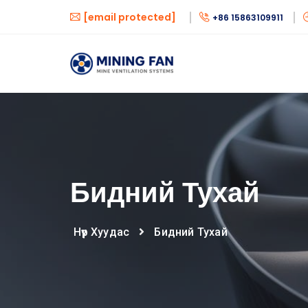
[email protected]
+86 15863109911
Бидний Тухай
Нүүр Хуудас
Бидний Тухай