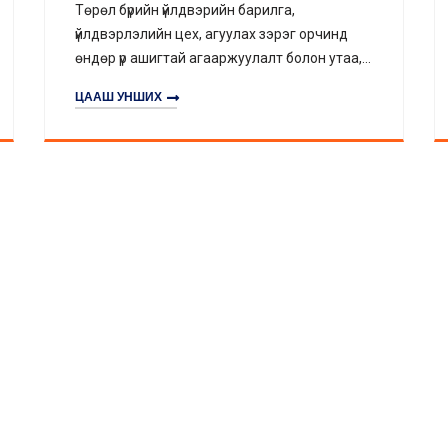
Химийн, нэхмэлийн, металлурги, шилний
д
үйлдвэр зэрэг их тоосжилттой шугамуудад
аа,
зориулсан тусгай тоос сорох, шүршүүрт сэнсээр
улах
агаарт тархсан тоосонцор, хольцыг үр дүнтэй
ЦААШ УНШИХ
цоог
барьж, зайлуулан агаарын чанарыг
ЭГЛЭЭ
ОРХ БАЙГУУЛАМЖ
ИЙН БАРИЛГЫН А
БАЙГАЛЬ О
сайжруулж, байгаль орчны шаардлагыг
хангана.