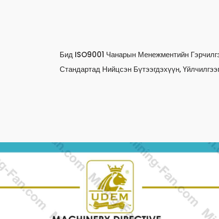
Бид ISO9001 Чанарын Менежментийн Гэрчилгэ
Стандартад Нийцсэн Бүтээгдэхүүн, Үйлчилгээг