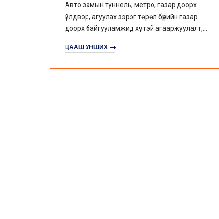
зар доорх
Төрөл бүрийн үйлдвэрийн барилга,
ийн газар
үйлдвэрлэлийн цех, агуулах зэрэг орчин
аржуулалт,
өндөр үр ашигтай агааржуулалт болон ут
тийн
хорт хий, халуун агаар, тоосыг гадагшлу
ЦААШ УНШИХ
гэх орчныг
шийдлийг санал болгож, агаарын солил
УС УУРХАЙН ХЭР
ЛЬ БА ГАЗАР ДО
ҮЙЛДВЭР
лгүй байдал,
сайжруулан ажилчдын эрүүл мэнд,
ана.
үйлдвэрлэлийн найдвартай байдлыг
хамгаална.