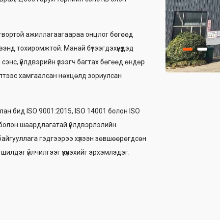
огтвортой ажиллагаагаараа онцлог бөгөөд
ээнд тохиромжтой. Манай бүтээгдэхүүнүүдэд
 сэнс, үйлдвэрийн үлээгч багтах бөгөөд өндөр
лтээс хамгаалсан нөхцөлд зориулсан
н бид ISO 9001:2015, ISO 14001 болон ISO
 болон шаардлагатай үйлдвэрлэлийн
 байгууллага гэдгээрээ хүлээн зөвшөөрөгдсөн
шилдэг үйлчилгээг үзүүлэхийг эрхэмлэдэг.