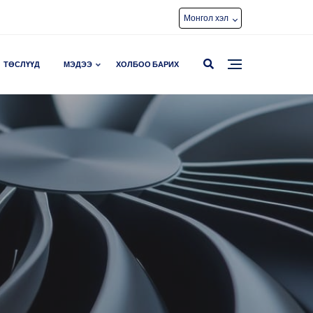
Монгол хэл
ТӨСЛҮҮД
МЭДЭЭ
ХОЛБОО БАРИХ