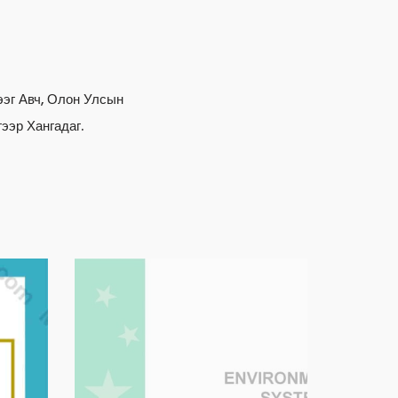
эг Авч, Олон Улсын
ээр Хангадаг.