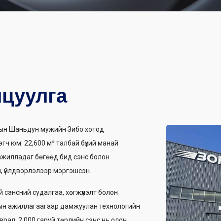
цуулга
У-ын Шаньдун мужийн Зибо хотод
гч юм. 22,600 м² талбай бүхий манай
ажилладаг бөгөөд бид сэнс болон
, үйлдвэрлэлээр мэргэшсэн.
сэнсний судалгаа, хөгжүүлэлт болон
мтын ажиллагаагаар дамжуулан технологийн
рал, 2,000 гаруй төрлийн сэнс нь олон