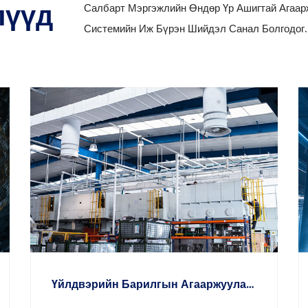
лүүд
Салбарт Мэргэжлийн Өндөр Үр Ашигтай Агаа
Системийн Иж Бүрэн Шийдэл Санал Болгодог.
Л
Үйлдвэрийн Барилгын Агааржуулалт Ба Яндан
Байгаль Орчин, Тоос Зайлуулах Ба Агаар Цэвэршүүлэх