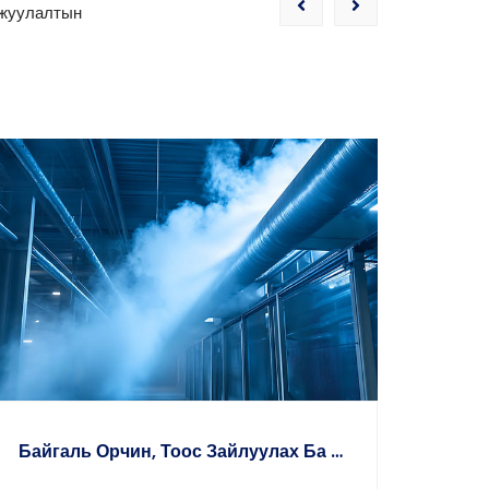
ржуулалтын
Өндөр Температур, Зэврэлт Ба Тусгай Орчны Захиалгат Шийдэл
Өндөр температур, хүчтэй зэврэлт, шатамхай
болон дэлбэрэлтийн аюултай орчинд
зориулж тусгай материал, бүтэцтэй
захиалгат сэнсээр хангаж, үйлчлүүлэгчийн
ЦААШ УНШИХ
техникийн шаардлагад тулгуурлан хийц,
ӨНДӨР ТЕМПЕ
хамгаалалтын түвшинг оновчтой шийднэ.