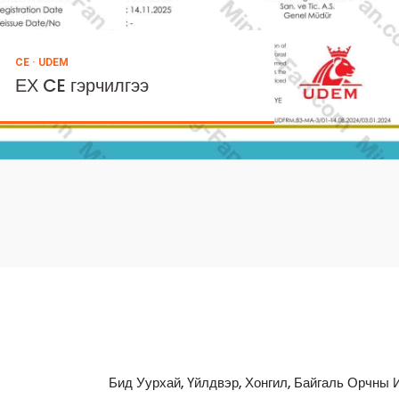
ISO 14001:2015
ISO 14001:2015 Байгаль
орчны менежментийн
тогтолцооны гэрчилгээ
Бид Уурхай, Үйлдвэр, Хонгил, Байгаль Орчны 