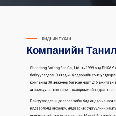
БИДНИЙ ТУХАЙ
Компанийн Танил
Shandong Bofeng Fan Co., Ltd. нь 1999 онд БНХА
байгуулагдсан Хятадын үйлдвэрийн сэнс үйлдвэрлэ
компанид 38 инженер багтсан нийт 216 ажилтан 
агааржуулалтын тоног төхөөрөмжийн зураг төсөл
Байгуулагдсан цагаасаа хойш бид өндөр чанартай 
үйлдвэрлэлд анхаарч, үйлдвэр-их сургуулийн ха
шинэчлэлийг дэмжсээр ирсэн. Манай 40 гаруй цув