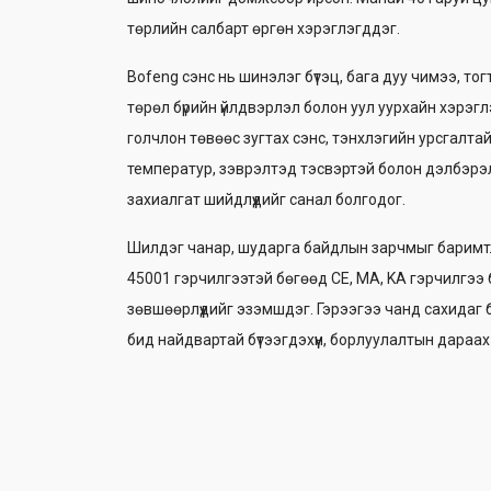
төрлийн салбарт өргөн хэрэглэгддэг.
Bofeng сэнс нь шинэлэг бүтэц, бага дуу чимээ, т
төрөл бүрийн үйлдвэрлэл болон уул уурхайн хэрэгл
голчлон төвөөс зугтах сэнс, тэнхлэгийн урсгалтай
температур, зэврэлтэд тэсвэртэй болон дэлбэрэ
захиалгат шийдлүүдийг санал болгодог.
Шилдэг чанар, шударга байдлын зарчмыг баримтла
45001 гэрчилгээтэй бөгөөд CE, MA, KA гэрчилгээ
зөвшөөрлүүдийг эзэмшдэг. Гэрээгээ чанд сахидаг
бид найдвартай бүтээгдэхүүн, борлуулалтын дараах 