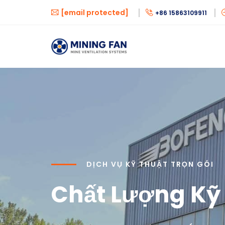
[email protected]
+86 15863109911