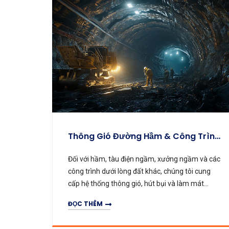
Thông Gió Đường Hầm & Công Trình Ngầm
Thông Gió & Thải Khí Nhà Xưởng
ầm và các
Đối với nhà máy, xưởng và kho, chúng tôi cung
i cung
cấp giải pháp thông gió và hút khói hiệu quả
 mát
giúp cải thiện tuần hoàn không khí và loại bỏ khí
 cải
độc.
ĐỌC THÊM
n toàn
N
GIÓ ĐƯỜNG HẦM 
THÔNG GIÓ