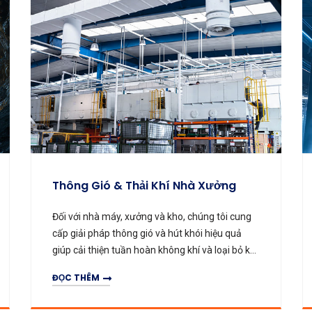
Loại Bỏ Bụi Và Lọc Không Khí
Phù hợp với dây chuyền sản xuất nhiều bụi
trong ngành hóa chất, dệt may, luyện kim và
sản xuất thủy tinh. Sử dụng quạt hút bụi chuyên
dụng và quạt phun để thu giữ và loại bỏ hạt bụi,
ĐỌC THÊM
đảm bảo không khí sạch và tuân thủ tiêu chuẩn
& CÔNG TRÌNH N
 & THẢI KHÍ NHÀ
LOẠI BỎ BỤI
môi trường.