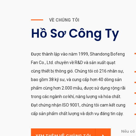
VỀ CHÚNG TÔI
Hồ Sơ Công Ty
Được thành lập vào năm 1999, Shandong Bofeng
Fan Co., Ltd. chuyên về R&D và sản xuất quạt
cùng thiết bị thông gió. Chúng tôi có 216 nhân sự,
bao gồm 38 kỹ sư, và cung cấp hơn 40 dòng sản
phẩm cùng hơn 2.000 mẫu, được sử dụng rộng rãi
trong các ngành cơ khí, năng lượng và hóa chất.
Đạt chứng nhận ISO 9001, chúng tôi cam kết cung
cấp sản phẩm chất lượng và dịch vụ đáng tin cậy.
Nếu có 
Ề CHÚNG TÔI
XEM THÊM VỀ CHÚNG TÔI