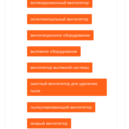
антикоррозионный вентилятор
интеллектуальный вентилятор
вентиляционное оборудование
вытяжное оборудование
вентилятор вытяжной системы
шахтный вентилятор для удаления
пыли
пылеулавливающий вентилятор
мокрый вентилятор