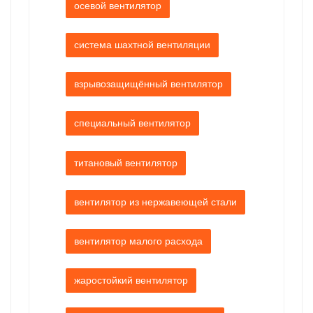
осевой вентилятор
система шахтной вентиляции
взрывозащищённый вентилятор
специальный вентилятор
титановый вентилятор
вентилятор из нержавеющей стали
вентилятор малого расхода
жаростойкий вентилятор