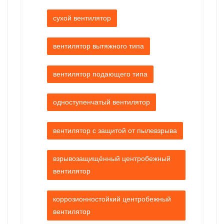
сухой вентилятор
вентилятор вытяжного типа
вентилятор подающего типа
одноступенчатый вентилятор
вентилятор с защитой от пылевзрыва
взрывозащищённый центробежный
вентилятор
коррозионностойкий центробежный
вентилятор