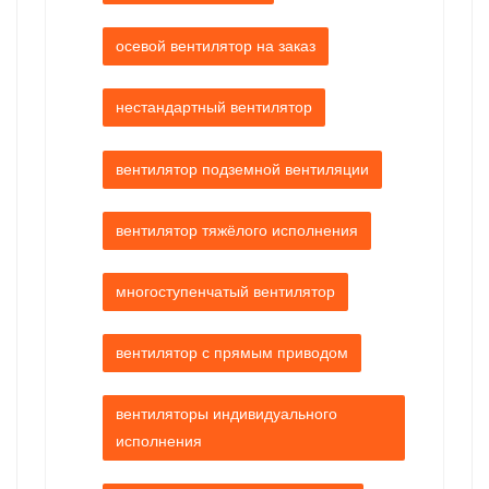
осевой вентилятор на заказ
нестандартный вентилятор
вентилятор подземной вентиляции
вентилятор тяжёлого исполнения
многоступенчатый вентилятор
вентилятор с прямым приводом
вентиляторы индивидуального
исполнения