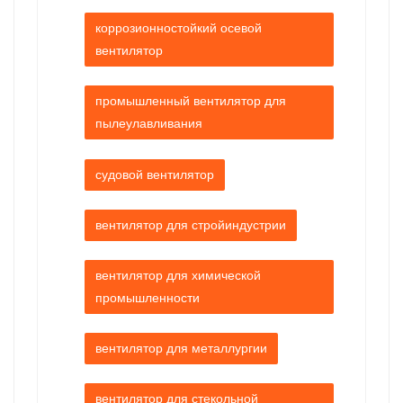
коррозионностойкий осевой
вентилятор
промышленный вентилятор для
пылеулавливания
судовой вентилятор
вентилятор для стройиндустрии
вентилятор для химической
промышленности
вентилятор для металлургии
вентилятор для стекольной