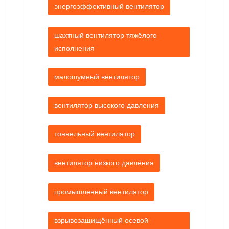
энергоэффективный вентилятор
шахтный вентилятор тяжёлого
исполнения
малошумный вентилятор
вентилятор высокого давления
тоннельный вентилятор
вентилятор низкого давления
промышленный вентилятор
взрывозащищённый осевой