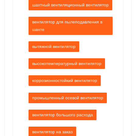
шахтный вентиляционный вентилятор
вентилятор для пылеподавления в
шахте
вытяжной вентилятор
высокотемпературный вентилятор
коррозионностойкий вентилятор
промышленный осевой вентилятор
вентилятор большого расхода
вентилятор на заказ