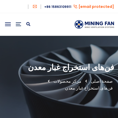
[email protected]
+86 15863109911
فن‌های استخراج غبار معدن
صفحهٔ اصلی
مرکز محصولات
فن‌های استخراج غبار معدن