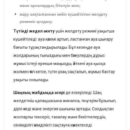
және арналардың бітелуін жою;
жару аяқталғаннан кейін күшейтілген желдету
режимін қолдану.
Түтінді жедел әкету
үшін желдету режимі уақытша
күшейтіледі: ауа көлемі артып, ластанған ауа шығару
бағыты тұрақтандырылады. Бұл кезеңде ауа
жолдарының тығыздығы мен бөгеулердің дұрыс
жұмыс істеуі ерекше маңызды, өйткені ауа қысқа
жолмен өтіп кетсе, түтін ұзақ сақталып, жұмыс бастау
уақыты созылады.
Шаңның жабдыққа әсері
де ескеріледі. Шаң
желдеткіш қалақшасына жиналса, теңгерім бұзылып,
діріл өседі және энергия шығыны артады. Сондықтан
жоспарлы тексеріс, тазалау және бекітпелердің
сенімділігі өнімділікті сақтауға көмектеседі.