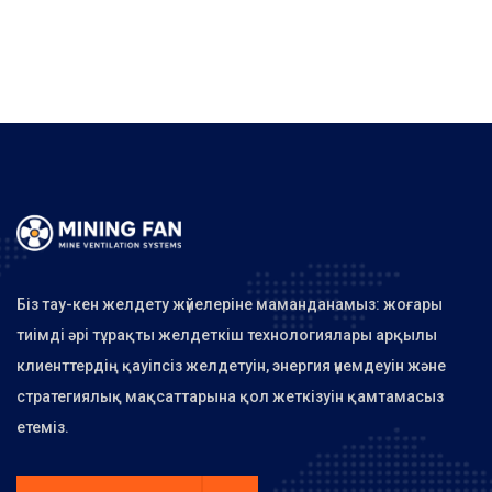
Біз тау-кен желдету жүйелеріне маманданамыз: жоғары
тиімді әрі тұрақты желдеткіш технологиялары арқылы
клиенттердің қауіпсіз желдетуін, энергия үнемдеуін және
стратегиялық мақсаттарына қол жеткізуін қамтамасыз
етеміз.