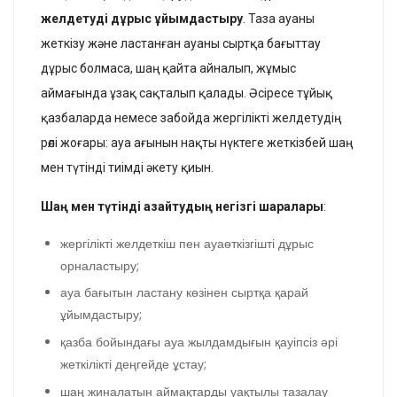
желдетуді дұрыс ұйымдастыру
. Таза ауаны
жеткізу және ластанған ауаны сыртқа бағыттау
дұрыс болмаса, шаң қайта айналып, жұмыс
аймағында ұзақ сақталып қалады. Әсіресе тұйық
қазбаларда немесе забойда жергілікті желдетудің
рөлі жоғары: ауа ағынын нақты нүктеге жеткізбей шаң
мен түтінді тиімді әкету қиын.
Шаң мен түтінді азайтудың негізгі шаралары
:
жергілікті желдеткіш пен ауаөткізгішті дұрыс
орналастыру;
ауа бағытын ластану көзінен сыртқа қарай
ұйымдастыру;
қазба бойындағы ауа жылдамдығын қауіпсіз әрі
жеткілікті деңгейде ұстау;
шаң жиналатын аймақтарды уақтылы тазалау