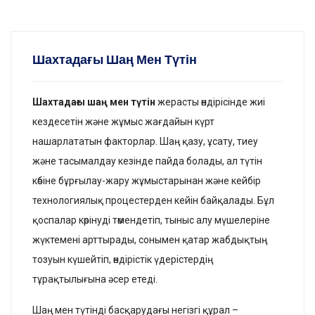
Шахтадағы Шаң Мен Түтін
Шахтадағы шаң мен түтін
жерасты өндірісінде жиі
кездесетін және жұмыс жағдайын күрт
нашарлататын факторлар. Шаң қазу, ұсату, тиеу
және тасымалдау кезінде пайда болады, ал түтін
көбіне бұрғылау-жару жұмыстарынан және кейбір
технологиялық процестерден кейін байқалады. Бұл
қоспалар көрінуді төмендетіп, тыныс алу мүшелеріне
жүктемені арттырады, сонымен қатар жабдықтың
тозуын күшейтіп, өндірістік үдерістердің
тұрақтылығына әсер етеді.
Шаң мен түтінді басқарудағы негізгі құрал –