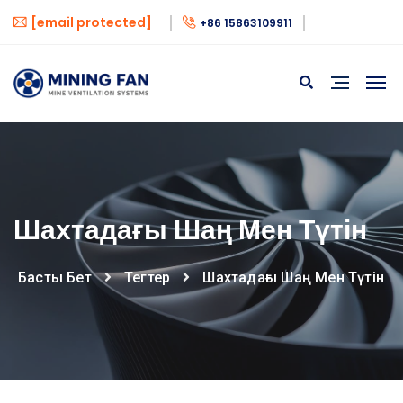
[email protected]
+86 15863109911
Шахтадағы Шаң Мен Түтін
Басты Бет
Тегтер
Шахтадағы Шаң Мен Түтін