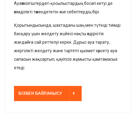
Ауаөткізгіштердегі қосылыстардың босап кетуі де
өнімділікті төмендететін жиі себептердің бірі.
Қорытындысында, шахтадағы шаң мен түтінді тиімді
басқару үшін желдету жүйесі нақты өндірістік
жағдайға сай реттелуі керек. Дұрыс ауа тарату,
жергілікті желдету және тәртіпті қызмет көрсету ауа
сапасын жақсартып, қауіпсіз жұмысты қамтамасыз
етеді.
НЫСУ
БІЗБЕН БАЙЛАНЫСУ