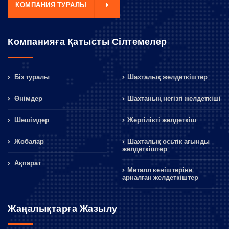
КОМПАНИЯ ТУРАЛЫ
Компанияға Қатысты Сілтемелер
Біз туралы
Шахталық желдеткіштер
Өнімдер
Шахтаның негізгі желдеткіші
Шешімдер
Жергілікті желдеткіш
Жобалар
Шахталық осьтік ағынды
желдеткіштер
Ақпарат
Металл кеніштеріне
арналған желдеткіштер
Жаңалықтарға Жазылу