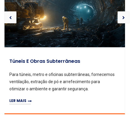
remover calor, fumo e gases nocivos, e aumentar o
conforto.
LER MAIS
VENTILAÇÃO E
AS SUBTERRÂNEAS
LICOS E NÃO MET