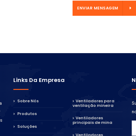
ENVIAR MENSAGEM
ENVIAR MENSAGEM
Links Da Empresa
N
Sobre Nós
Ventiladores para
Su
a
ventilação mineira
n
r
Produtos
Ventiladores
os
principais de mina
Soluções
Ventiladores