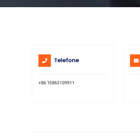
Telefone
+86 15863109911
[ema