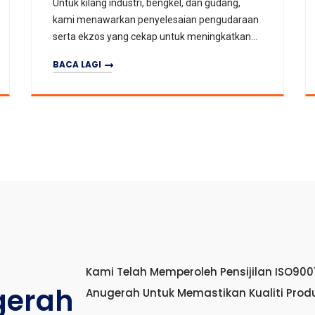
Sesuai untuk barisan pengeluaran berhabuk
tinggi dalam industri kimia, tekstil, metalurgi,
dan pembuatan kaca. Dengan menggunakan
kipas penyingkiran habuk dan kipas semburan
BACA LAGI
khusus, ia dapat menangkap serta
M
AAN BAWAH TAN
AAN & EKZOS KIL
PENYINGKIR
menyingkirkan zarah habuk di udara secara
berkesan, memastikan pemurnian udara serta
mematuhi piawaian alam sekitar.
Kami Telah Memperoleh Pensijilan ISO900
gerah
Anugerah Untuk Memastikan Kualiti Prod