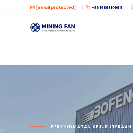
[email protected]
+86 15863109911