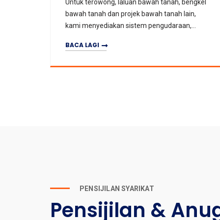
bengkel
Untuk kilang industri, bengkel, dan gudang,
ain,
kami menawarkan penyelesaian pengudaraan
an,
serta ekzos yang cekap untuk meningkatkan
erkuasa
peredaran udara, menyingkirkan haba, asap
BACA LAGI
aran
dan gas berbahaya, serta menambah baik
 & BUKAN LOGA
NG & KEJURUTER
PENGUDAR
,
keselesaan tempat kerja dan kesihatan
pekerja.
.
PENSIJILAN SYARIKAT
Pensijilan & Anu