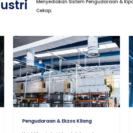
ustri
Menyediakan Sistem Pengudaraan & Kipa
Cekap.
Penyingkiran Habuk & Penulenan Udara