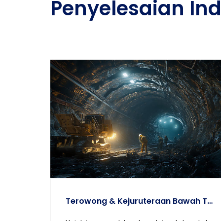
Penyelesaian Ind
KITARAN KHAS
Terowong & Kejuruteraan Bawah Tanah
Pengudaraan & Ekzos Kilang