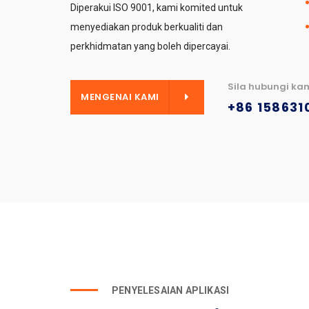
Diperakui ISO 9001, kami komited untuk
menyediakan produk berkualiti dan
perkhidmatan yang boleh dipercayai.
Sila hubungi ka
GENAI KAMI
MENGENAI KAMI
+86 158631
PENYELESAIAN APLIKASI