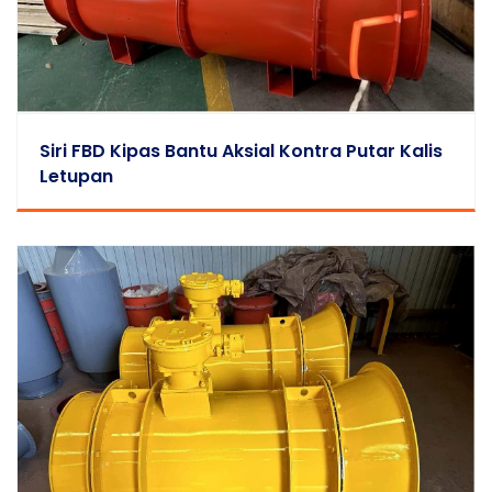
Siri FBD Kipas Bantu Aksial Kontra Putar Kalis
Letupan