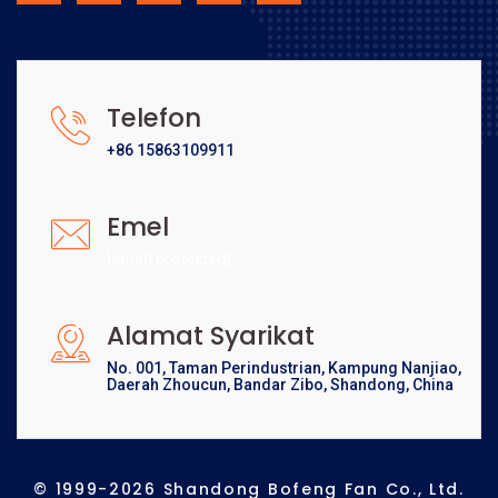
Telefon
+86 15863109911
Emel
[email protected]
Alamat Syarikat
No. 001, Taman Perindustrian, Kampung Nanjiao,
Daerah Zhoucun, Bandar Zibo, Shandong, China
© 1999-2026 Shandong Bofeng Fan Co., Ltd.