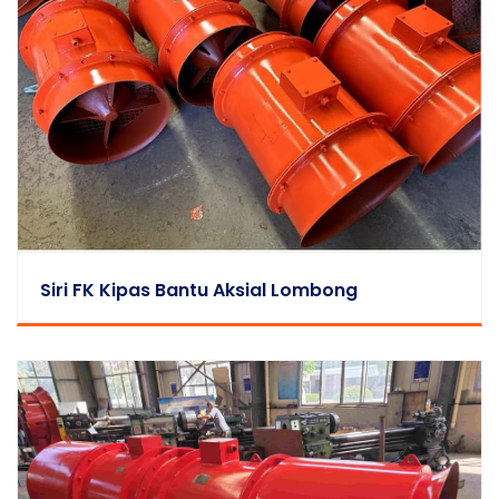
Siri FK Kipas Bantu Aksial Lombong