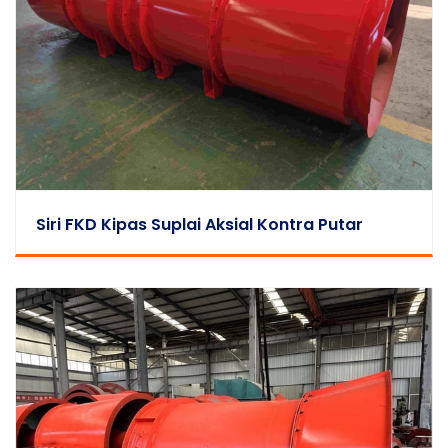
Siri FKD Kipas Suplai Aksial Kontra Putar