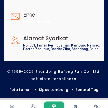
Emel
[email protected]
Alamat Syarikat
No. 001, Taman Perindustrian, Kampung Nanjiao,
Daerah Zhoucun, Bandar Zibo, Shandong, China
© 1999-2026 Shandong Bofeng Fan Co., Ltd.
Hak cipta terpelihara.
Peta Laman
Kipas Lombong
Senarai Tag