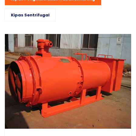
Kipas Sentrifugal