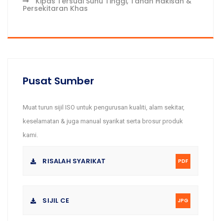
Kipas Tersuai Suhu Tinggi, Tahan Hakisan &
Persekitaran Khas
Pusat Sumber
Muat turun sijil ISO untuk pengurusan kualiti, alam sekitar,
keselamatan & juga manual syarikat serta brosur produk
kami.
RISALAH SYARIKAT
PDF
SIJIL CE
JPG