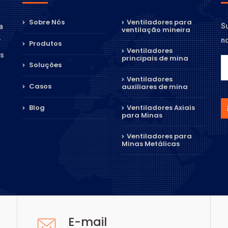
Sobre Nós
Ventiladores para
Su
a
ventilação mineira
n
r
Produtos
Ventiladores
os
principais de mina
Soluções
Ventiladores
Casos
auxiliares de mina
Blog
Ventiladores Axiais
para Minas
Ventiladores para
Minas Metálicas
E-mail