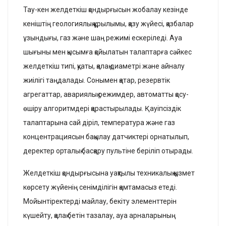
Тау-кен желдеткіш қондырғысын жобалау кезінде
кеніштің геологиялық құрылымы, қазу жүйесі, қазбалар
ұзындығы, газ және шаң режимі ескеріледі. Ауа
шығыны мен қысымға қойылатын талаптарға сәйкес
желдеткіш типі, қуаты, қалақ диаметрі және айналу
жиілігі таңдалады. Сонымен қатар, резервтік
агрегаттар, авариялық режимдер, автоматты қосу-
өшіру алгоритмдері қарастырылады. Қауіпсіздік
талаптарына сай діріл, температура және газ
концентрациясын бақылау датчиктері орнатылып,
деректер орталық басқару пультіне беріліп отырады.
Желдеткіш қондырғысына уақтылы техникалық қызмет
көрсету жүйенің сенімділігін қамтамасыз етеді.
Мойынтіректерді майлау, бекіту элементтерін
күшейту, қалақ бетін тазалау, ауа арналарының