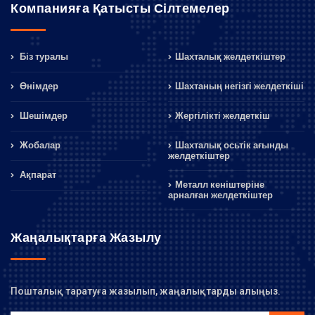
Компанияға Қатысты Сілтемелер
Біз туралы
Шахталық желдеткіштер
Өнімдер
Шахтаның негізгі желдеткіші
Шешімдер
Жергілікті желдеткіш
Жобалар
Шахталық осьтік ағынды
желдеткіштер
Ақпарат
Металл кеніштеріне
арналған желдеткіштер
Жаңалықтарға Жазылу
Пошталық таратуға жазылып, жаңалықтарды алыңыз.