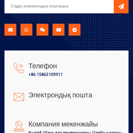
Телефон
+86 15863109911
Электрондық пошта
[email protected]
Компания мекенжайы
Қытай, Шаньдун провинциясы, Цзибо қаласы,