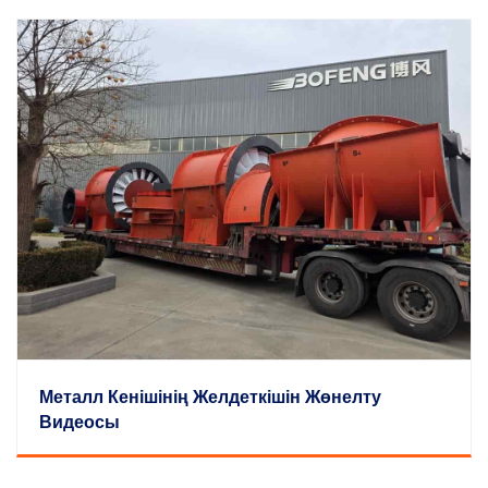
Металл Кенішінің Желдеткішін Жөнелту
Видеосы