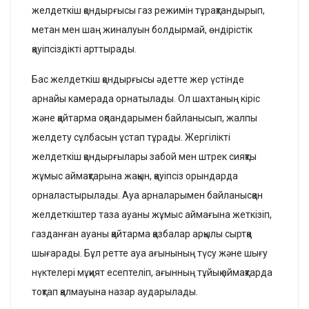
желдеткіш қондырғысы газ режимін тұрақтандырып,
метан мен шаң жиналуын болдырмай, өндірістік
қауіпсіздікті арттырады.
Бас желдеткіш қондырғысы әдетте жер үстінде
арнайы камерада орнатылады. Ол шахтаның кіріс
және қайтарма оқпандарымен байланысып, жалпы
желдету сұлбасын ұстап тұрады. Жергілікті
желдеткіш қондырғылары забой мен штрек сияқты
жұмыс аймақтарына жақын, қауіпсіз орындарда
орналастырылады. Ауа арналарымен байланысқан
желдеткіштер таза ауаны жұмыс аймағына жеткізіп,
газданған ауаны қайтарма қазбалар арқылы сыртқа
шығарады. Бұл ретте ауа ағынының түсу және шығу
нүктелері мұқият есептеліп, ағынның тұйық аймақтарда
тоқтап қалмауына назар аударылады.