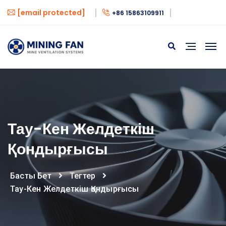
[email protected]
+86 15863109911
Тау-Кен Желдеткіш
Қондырғысы
Басты Бет
Тегтер
Тау-Кен Желдеткіш Қондырғысы