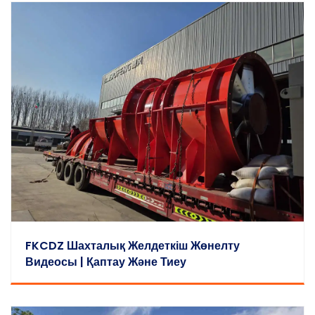
FKCDZ Шахталық Желдеткіш Жөнелту
Видеосы | Қаптау Және Тиеу