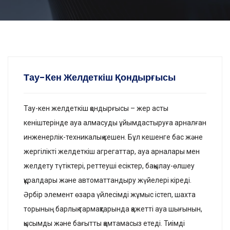
Тау-Кен Желдеткіш Қондырғысы
Тау-кен желдеткіш қондырғысы – жер асты
кеніштерінде ауа алмасуды ұйымдастыруға арналған
инженерлік-техникалық кешен. Бұл кешенге бас және
жергілікті желдеткіш агрегаттар, ауа арналары мен
желдету түтіктері, реттеуші есіктер, бақылау-өлшеу
құралдары және автоматтандыру жүйелері кіреді.
Әрбір элемент өзара үйлесімді жұмыс істеп, шахта
торының барлық тармақтарында қажетті ауа шығынын,
қысымды және бағытты қамтамасыз етеді. Тиімді