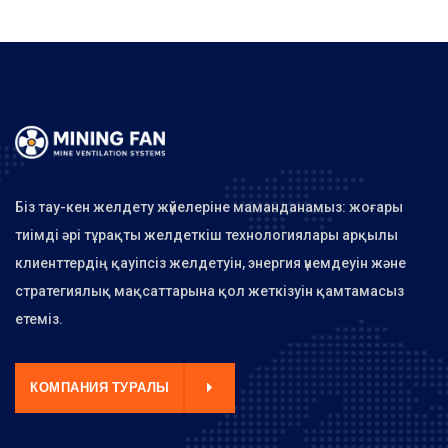
Біз тау-кен желдету жүйелеріне маманданамыз: жоғары
тиімді әрі тұрақты желдеткіш технологиялары арқылы
клиенттердің қауіпсіз желдетуін, энергия үнемдеуін және
стратегиялық мақсаттарына қол жеткізуін қамтамасыз
етеміз.
КОМПАНИЯ ТУРАЛЫ