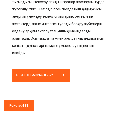
тығыздығын тексеру сияқты шаралар жоспарлы түрде
жүргізілуі тиіс. Жетілдірілген желдеткіш қондырғысы
энергия үнемдеу технологияларын, реттелетін
жетектерді және интеллектуалды басқару жүйелерін
қолдану арқылы эксплуатациялық шығындарды
азайтады. Осылайша, тау-кен желдеткіш қондырғысы
кеніштің қауіпсіз әрі тиімді жұмыс істеуінің негізін
қалайды.
НЫСУ
БІЗБЕН БАЙЛАНЫСУ
Кейстер[3]