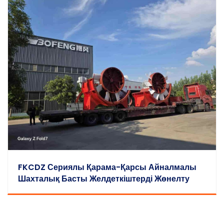
FKCDZ Сериялы Қарама-Қарсы Айналмалы
Шахталық Басты Желдеткіштерді Жөнелту