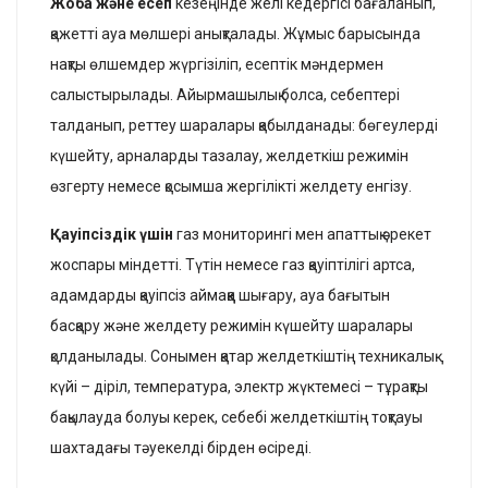
Жоба және есеп
кезеңінде желі кедергісі бағаланып,
қажетті ауа мөлшері анықталады. Жұмыс барысында
нақты өлшемдер жүргізіліп, есептік мәндермен
салыстырылады. Айырмашылық болса, себептері
талданып, реттеу шаралары қабылданады: бөгеулерді
күшейту, арналарды тазалау, желдеткіш режимін
өзгерту немесе қосымша жергілікті желдету енгізу.
Қауіпсіздік үшін
газ мониторингі мен апаттық әрекет
жоспары міндетті. Түтін немесе газ қауіптілігі артса,
адамдарды қауіпсіз аймаққа шығару, ауа бағытын
басқару және желдету режимін күшейту шаралары
қолданылады. Сонымен қатар желдеткіштің техникалық
күйі – діріл, температура, электр жүктемесі – тұрақты
бақылауда болуы керек, себебі желдеткіштің тоқтауы
шахтадағы тәуекелді бірден өсіреді.