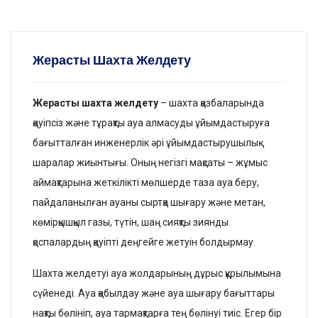
Жерасты Шахта Желдету
Жерасты шахта желдету
– шахта қазбаларында
қауіпсіз және тұрақты ауа алмасуды ұйымдастыруға
бағытталған инженерлік әрі ұйымдастырушылық
шаралар жиынтығы. Оның негізгі мақсаты – жұмыс
аймақтарына жеткілікті мөлшерде таза ауа беру,
пайдаланылған ауаны сыртқа шығару және метан,
көмірқышқыл газы, түтін, шаң сияқты зиянды
қоспалардың қауіпті деңгейге жетуін болдырмау.
Шахта желдетуі ауа жолдарының дұрыс құрылымына
сүйенеді. Ауа қабылдау және ауа шығару бағыттары
нақты бөлініп, ауа тармақтарға тең бөлінуі тиіс. Егер бір