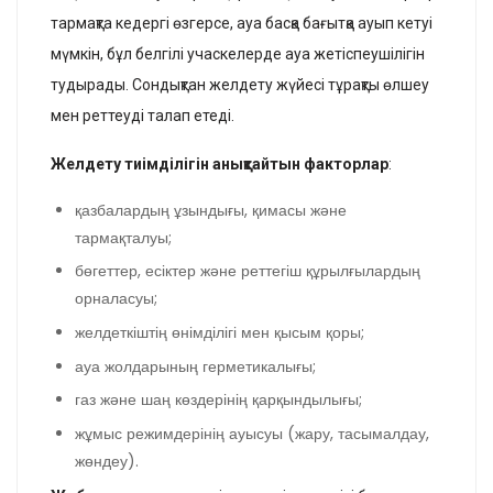
тармақта кедергі өзгерсе, ауа басқа бағытқа ауып кетуі
мүмкін, бұл белгілі учаскелерде ауа жетіспеушілігін
тудырады. Сондықтан желдету жүйесі тұрақты өлшеу
мен реттеуді талап етеді.
Желдету тиімділігін анықтайтын факторлар
:
қазбалардың ұзындығы, қимасы және
тармақталуы;
бөгеттер, есіктер және реттегіш құрылғылардың
орналасуы;
желдеткіштің өнімділігі мен қысым қоры;
ауа жолдарының герметикалығы;
газ және шаң көздерінің қарқындылығы;
жұмыс режимдерінің ауысуы (жару, тасымалдау,
жөндеу).