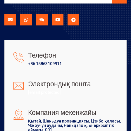
Телефон
+86 15863109911
Электрондық пошта
[email protected]
Компания мекенжайы
Қытай, Шаньдун провинциясы, Цзибо қаласы,
Чжоучун ауданы, Наньцзяо қ. өнеркәсіптік
аймағы, 001