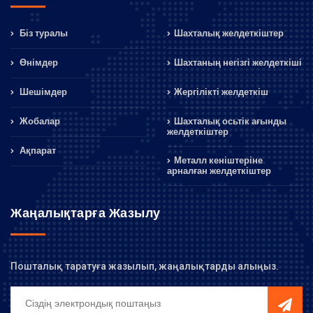
Біз туралы
Шахталық желдеткіштер
Өнімдер
Шахтаның негізгі желдеткіші
Шешімдер
Жергілікті желдеткіш
Жобалар
Шахталық осьтік ағынды
желдеткіштер
Ақпарат
Металл кеніштеріне
арналған желдеткіштер
Жаңалықтарға Жазылу
Пошталық таратуға жазылып, жаңалықтарды алыңыз.