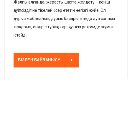
Жалпы алғанда, жерасты шахта желдету – кеніш
қауіпсіздігіне тікелей әсер ететін негізгі жүйе. Ол
дұрыс жобаланып, дұрыс басқарылғанда ауа сапасы
жақсарып, өндіріс тұрақты әрі қауіпсіз режимде жұмыс
істейді.
НЫСУ
БІЗБЕН БАЙЛАНЫСУ