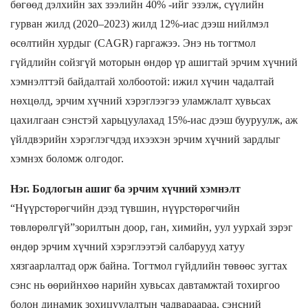
бөгөөд дэлхийн зах зээлийн
40%
-ийг эзэлж, сүүлийн
гурван жилд (
2020–2023
) жилд
12%
-иас дээш нийлмэл
өсөлтийн хурдыг (
CAGR
) гаргажээ. Энэ нь тогтмол
гүйдлийн сойзгүй моторын өндөр үр ашигтай эрчим хүчний
хэмнэлттэй байдалтай холбоотой: ижил хүчин чадалтай
нөхцөлд, эрчим хүчний хэрэглээгээ уламжлалт хувьсах
цахилгаан сэнстэй харьцуулахад
15%
-иас дээш бууруулж, аж
үйлдвэрийн хэрэглэгчдэд ихээхэн эрчим хүчний зардлыг
хэмнэх боломж олгодог.
Нэг. Бодлогын ашиг ба эрчим хүчний хэмнэлт
“
Нүүрстөрөгчийн дээд түвшин, нүүрстөрөгчийн
төвлөрөлгүй
”
зорилтын доор, ган, химийн, уул уурхай зэрэг
өндөр эрчим хүчний хэрэглээтэй салбарууд хатуу
хязгаарлалтад орж байна. Тогтмол гүйдлийн төвөөс зугтах
сэнс нь өөрийнхөө нарийн хувьсах давтамжтай тохиргоо
болон динамик зохицуулалтын чадвараараа, сэнсний