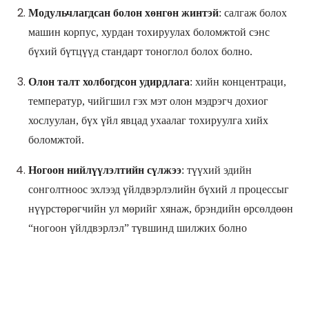
Модульчлагдсан болон хөнгөн жинтэй
: салгаж болох
машин корпус, хурдан тохируулах боломжтой сэнс
бүхий бүтцүүд стандарт тоноглол болох болно.
Олон талт холбогдсон удирдлага
: хийн концентраци,
температур, чийгшил гэх мэт олон мэдрэгч дохиог
хослуулан, бүх үйл явцад ухаалаг тохируулга хийх
боломжтой.
Ногоон нийлүүлэлтийн сүлжээ
: түүхий эдийн
сонголтноос эхлээд үйлдвэрлэлийн бүхий л процессыг
нүүрстөрөгчийн ул мөрийг хянаж, брэндийн өрсөлдөөн
“
ногоон үйлдвэрлэл
”
түвшинд шилжих болно