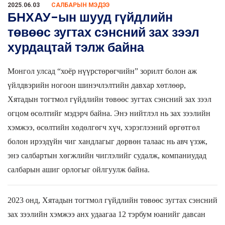
2025.06.03
САЛБАРЫН МЭДЭЭ
БНХАУ-ын шууд гүйдлийн
төвөөс зугтах сэнсний зах зээл
хурдацтай тэлж байна
Монгол улсад “
хоёр нүүрстөрөгчийн
” зорилт болон аж
үйлдвэрийн ногоон шинэчлэлтийн давхар хөтлөөр,
Хятадын тогтмол гүйдлийн төвөөс зугтах сэнсний зах зээл
огцом өсөлтийг мэдэрч байна. Энэ нийтлэл нь зах зээлийн
хэмжээ, өсөлтийн хөдөлгөгч хүч, хэрэглээний өргөтгөл
болон ирээдүйн чиг хандлагыг дөрвөн талаас нь авч үзэж,
энэ салбартын хөгжлийн чиглэлийг судалж, компаниудад
салбарын ашиг орлогыг ойлгуулж байна.
2023
онд, Хятадын тогтмол гүйдлийн төвөөс зугтах сэнсний
зах зээлийн хэмжээ анх удаагаа
12
тэрбум юанийг давсан