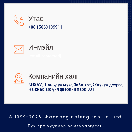
Утас
+86 15863109911
И-мэйл
[email protected]
Компанийн хаяг
БНХАУ, Шаньдун муж, Зибо хот, Жоучун дүүрэг,
Нанжао аж үйлдвэрийн парк 001
© 1999-2026 Shandong Bofeng Fan Co., Ltd.
Бүх эрх хуулиар хамгаалагдсан.