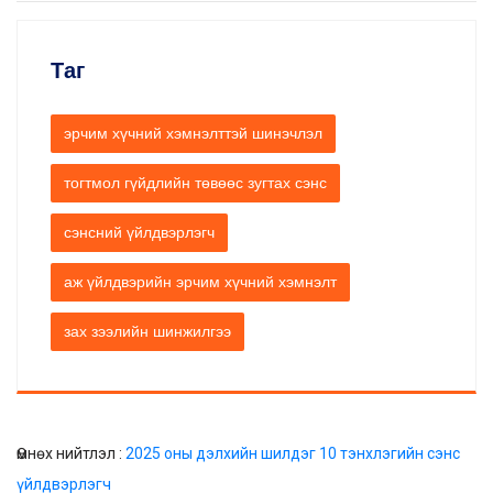
Таг
эрчим хүчний хэмнэлттэй шинэчлэл
тогтмол гүйдлийн төвөөс зугтах сэнс
сэнсний үйлдвэрлэгч
аж үйлдвэрийн эрчим хүчний хэмнэлт
зах зээлийн шинжилгээ
Өмнөх нийтлэл :
2025 оны дэлхийн шилдэг 10 тэнхлэгийн сэнс
үйлдвэрлэгч