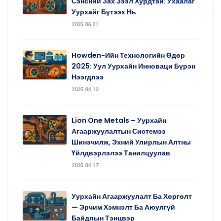
Сэнсний Зах Зээл Хурдтай: Ухаалаг
Уурхайг Бүтээх Нь
2025.06.21
Howden-Ийн Технологийн Өдөр
2025: Уул Уурхайн Инноваци Бүрэн
Нээгдлээ
2025.04.10
Lion One Metals – Уурхайн
Агааржуулалтын Системээ
Шинэчилж, Эхний Улирлын Алтны
Үйлдвэрлэлээ Танилцуулав
2025.04.17
Уурхайн Агааржуулалт Ба Хөргөлт
— Эрчим Хэмнэлт Ба Аюулгүй
Байдлын Тэнцвэр