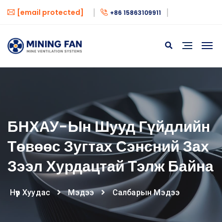
[email protected]
+86 15863109911
БНХАУ-Ын Шууд Гүйдлийн
Төвөөс Зугтах Сэнсний Зах
Зээл Хурдацтай Тэлж Байна
Нүүр Хуудас
Мэдээ
Салбарын Мэдээ