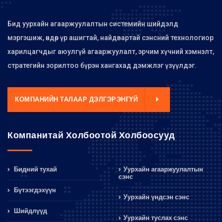
Бид уурхайн агааржуулалтын системийн шийдэлд
мэргэшиж, өндөр үр ашигтай, найдвартай сэнсний технологиор
харилцагчдыг аюулгүй агааржуулалт, эрчим хүчний хэмнэлт,
стратегийн зорилтоо бүрэн хангахад дэмжлэг үзүүлдэг.
КОМПАНИЙН ТАЛААР ДЭЛГЭРЭНГҮЙ
Компанитай Холбоотой Холбоосууд
Бидний тухай
Уурхайн агааржуулалтын
сэнс
Бүтээгдэхүүн
Уурхайн үндсэн сэнс
Шийдлүүд
Уурхайн туслах сэнс