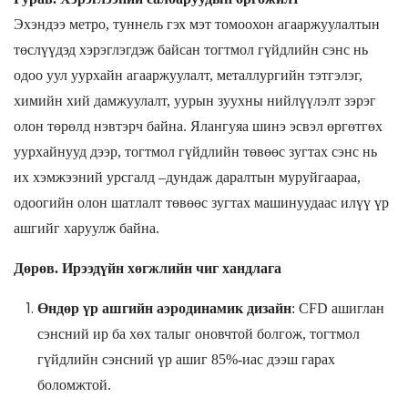
Эхэндээ метро, туннель гэх мэт томоохон агааржуулалтын
төслүүдэд хэрэглэгдэж байсан тогтмол гүйдлийн сэнс нь
одоо уул уурхайн агааржуулалт, металлургийн тэтгэлэг,
химийн хий дамжуулалт, уурын зуухны нийлүүлэлт зэрэг
олон төрөлд нэвтэрч байна. Ялангуяа шинэ эсвэл өргөтгөх
уурхайнууд дээр, тогтмол гүйдлийн төвөөс зугтах сэнс нь
их хэмжээний урсгалд
–
дундаж даралтын муруйгаараа,
одоогийн олон шатлалт төвөөс зугтах машинуудаас илүү үр
ашгийг харуулж байна.
Дөрөв. Ирээдүйн хөгжлийн чиг хандлага
Өндөр үр ашгийн аэродинамик дизайн
:
CFD
ашиглан
сэнсний ир ба хөх талыг оновчтой болгож, тогтмол
гүйдлийн сэнсний үр ашиг
85%
-иас дээш гарах
боломжтой.