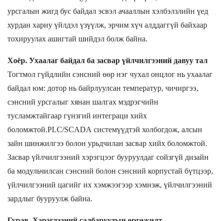
урсгалын жигд бус байдал эсвэл ачааллын хэлбэлзлийн үед
хурдан хариу үйлдэл үзүүлж, эрчим хүч алддаггүй байхаар
тохируулах ашигтай шийдэл болж байна.
Хоёр. Ухаалаг байдал ба засвар үйлчилгээний давуу тал
Тогтмол гүйдлийн сэнсний өөр нэг чухал онцлог нь ухаалаг
байдал юм: дотор нь байрлуулсан температур, чичиргээ,
сэнсний урсгалыг хянан шалгах мэдрэгчийн
тусламжтайгаар гүнзгий интеграци хийх
боломжтой.
PLC/SCADA
системүүдтэй холбогдож, алсын
зайн шинжилгээ болон урьдчилан засвар хийх боломжтой.
Засвар үйлчилгээний хэрэгцээг бууруулдаг сойзгүй дизайн
ба модульчилсан сэнсний болон сэнсний корпустай бүтцээр,
үйлчилгээний цагийг их хэмжээгээр хэмнэж, үйлчилгээний
зардлыг бууруулж байна.
Гурав. Хэрэглээний салбаруудын өргөжилт