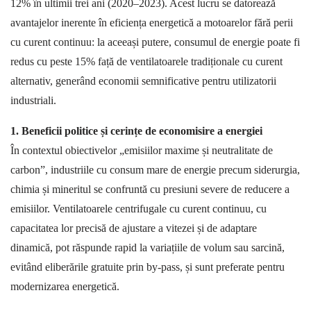
12%
în ultimii trei ani (
2020–2023
). Acest lucru se datorează
avantajelor inerente în eficiența energetică a motoarelor fără perii
cu curent continuu: la aceeași putere, consumul de energie poate fi
redus cu peste
15%
față de ventilatoarele tradiționale cu curent
alternativ, generând economii semnificative pentru utilizatorii
industriali.
1. Beneficii politice și cerințe de economisire a energiei
În contextul obiectivelor
„emisiilor maxime și neutralitate de
carbon
”
, industriile cu consum mare de energie precum siderurgia,
chimia și mineritul se confruntă cu presiuni severe de reducere a
emisiilor. Ventilatoarele centrifugale cu curent continuu, cu
capacitatea lor precisă de ajustare a vitezei și de adaptare
dinamică, pot răspunde rapid la variațiile de volum sau sarcină,
evitând eliberările gratuite prin by-pass, și sunt preferate pentru
modernizarea energetică.