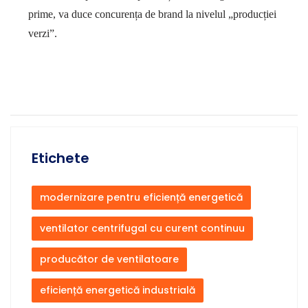
prime, va duce concurența de brand la nivelul
„
producției
verzi
”
.
Etichete
modernizare pentru eficiență energetică
ventilator centrifugal cu curent continuu
producător de ventilatoare
eficiență energetică industrială