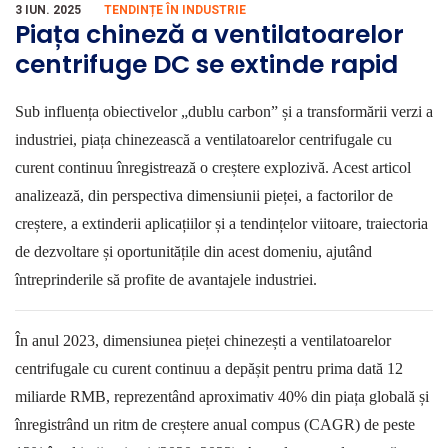
3 IUN. 2025
TENDINȚE ÎN INDUSTRIE
Piața chineză a ventilatoarelor
centrifuge DC se extinde rapid
Sub influența obiectivelor
„
dublu carbon
”
și a transformării verzi a
industriei, piața chinezească a ventilatoarelor centrifugale cu
curent continuu înregistrează o creștere explozivă. Acest articol
analizează, din perspectiva dimensiunii pieței, a factorilor de
creștere, a extinderii aplicațiilor și a tendințelor viitoare, traiectoria
de dezvoltare și oportunitățile din acest domeniu, ajutând
întreprinderile să profite de avantajele industriei.
În anul 2023
, dimensiunea pieței chinezești a ventilatoarelor
centrifugale cu curent continuu a depășit pentru prima dată
12
miliarde RMB, reprezentând aproximativ
40%
din piața globală și
înregistrând un ritm de creștere anual compus (
CAGR
) de peste