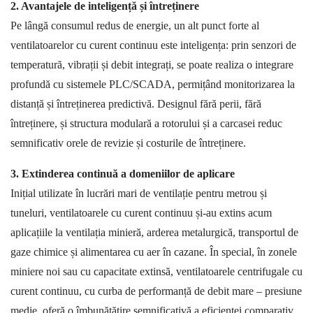
2. Avantajele de inteligență și întreținere
Pe lângă consumul redus de energie, un alt punct forte al
ventilatoarelor cu curent continuu este inteligența: prin senzori de
temperatură, vibrații și debit integrați, se poate realiza o integrare
profundă cu sistemele
PLC/SCADA
, permițând monitorizarea la
distanță și întreținerea predictivă. Designul fără perii, fără
întreținere, și structura modulară a rotorului și a carcasei reduc
semnificativ orele de revizie și costurile de întreținere.
3. Extinderea continuă a domeniilor de aplicare
Inițial utilizate în lucrări mari de ventilație pentru metrou și
tuneluri, ventilatoarele cu curent continuu și-au extins acum
aplicațiile la ventilația minieră, arderea metalurgică, transportul de
gaze chimice și alimentarea cu aer în cazane. În special, în zonele
miniere noi sau cu capacitate extinsă, ventilatoarele centrifugale cu
curent continuu, cu curba de performanță de debit mare
–
presiune
medie, oferă o îmbunătățire semnificativă a eficienței comparativ