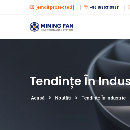
[email protected]
+86 15863109911
Tendințe În Indus
Acasă
Noutăți
Tendințe În Industrie