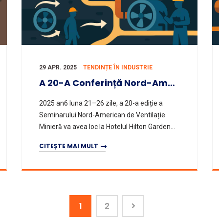
29 APR. 2025
TENDINȚE ÎN INDUSTRIE
A 20-A Conferință Nord-Americană De Ventilație Minieră (NAMVS 2025)
2025 an6 luna 21–26 zile, a 20-a ediție a
Seminarului Nord-American de Ventilație
Minieră va avea loc la Hotelul Hilton Garden
Inn Southpointe, Pittsburgh. Evenimentul este
CITEȘTE MAI MULT
co-organizat de Departament
1
2