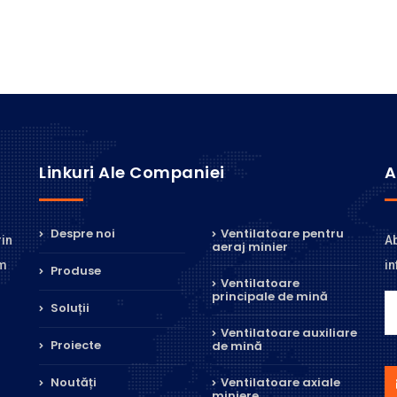
Linkuri Ale Companiei
A
Despre noi
Ventilatoare pentru
Ab
rin
aeraj minier
in
ăm
Produse
Ventilatoare
principale de mină
Soluții
Ventilatoare auxiliare
Proiecte
de mină
Noutăți
Ventilatoare axiale
miniere