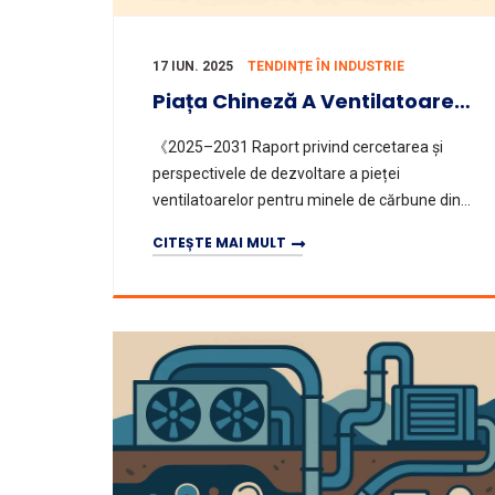
17 IUN. 2025
TENDINȚE ÎN INDUSTRIE
Piața Chineză A Ventilatoarelor Pentru Mine De Cărbune (2025–2031)
《2025–2031 Raport privind cercetarea și
perspectivele de dezvoltare a pieței
ventilatoarelor pentru minele de cărbune din
China》 indică faptul că, în următorii șase ani,
CITEȘTE MAI MULT
rata de creștere anuală compus