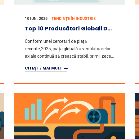
10 IUN. 2025
TENDINȚE ÎN INDUSTRIE
Top 10 Producători Globali De Ventilatoare Axiale (2025)
Conform unei cercetări de piață
recente,2025, piața globală a ventilatoarelor
axiale continuă să crească stabil, primii zece
producători lideri ocupând o cotă majoră de
CITEȘTE MAI MULT
piață prin inovație tehnologică