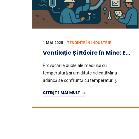
1 MAI 2025
TENDINȚE ÎN INDUSTRIE
Ventilație Și Răcire În Mine: Eficiență Energetică Vs. Siguranță
Provocările duble ale mediului cu
temperatură și umiditate ridicatăMina
adâncă se confruntă cu temperaturi și
umiditate ridicate cauzate de geotermie și
CITEȘTE MAI MULT
munca mecanică, împreună cu acumularea
de praf