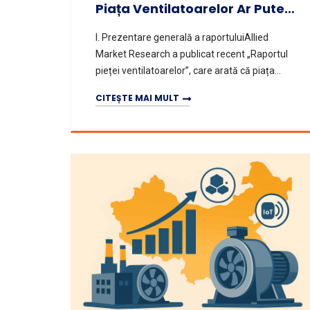
Piața Ventilatoarelor Ar Putea Atinge 16,9 Miliarde USD Până În 2031
I. Prezentare generală a raportuluiAllied
Market Research a publicat recent „Raportul
pieței ventilatoarelor”, care arată că piața
globală de ventilatoare avea o dimensiune de
CITEȘTE MAI MULT
111 miliarde de dolari î