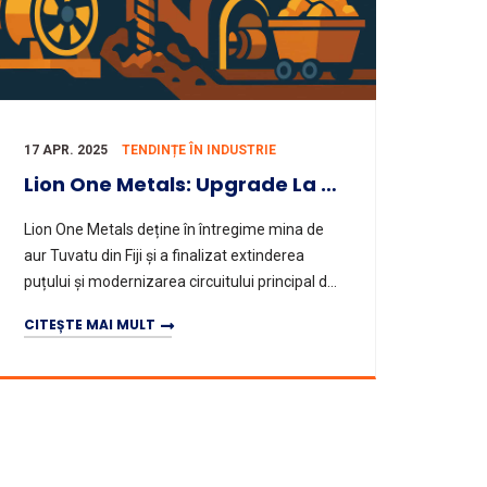
17 APR. 2025
TENDINȚE ÎN INDUSTRIE
Lion One Metals: Upgrade La Ventilația Minieră Și Producția De Aur T1
Lion One Metals deține în întregime mina de
aur Tuvatu din Fiji și a finalizat extinderea
puțului și modernizarea circuitului principal de
ventilație. În plus, a anunțat datele
CITEȘTE MAI MULT
preliminare pentru prod