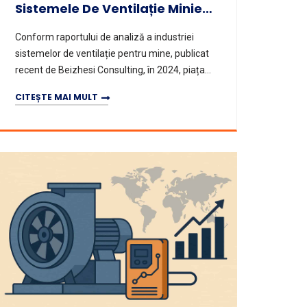
Sistemele De Ventilație Minieră În China: Dinamica 2025
Conform raportului de analiză a industriei
sistemelor de ventilație pentru mine, publicat
recent de Beizhesi Consulting, în 2024, piața
chineză a sistemelor de ventilație pentru
CITEȘTE MAI MULT
mine va continua să cr