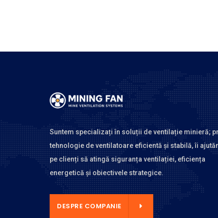
Suntem specializați în soluții de ventilație minieră; p
tehnologie de ventilatoare eficientă și stabilă, îi ajut
pe clienți să atingă siguranța ventilației, eficiența
energetică și obiectivele strategice.
E COMPANIE
DESPRE COMPANIE