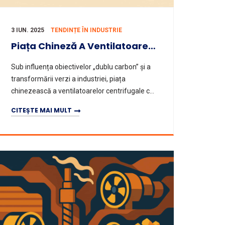
3 IUN. 2025
TENDINȚE ÎN INDUSTRIE
Piața Chineză A Ventilatoarelor Centrifuge DC Se Extinde Rapid
Sub influența obiectivelor „dublu carbon” și a
transformării verzi a industriei, piața
chinezească a ventilatoarelor centrifugale cu
curent continuu înregistrează o creștere
CITEȘTE MAI MULT
explozivă. Acest articol a