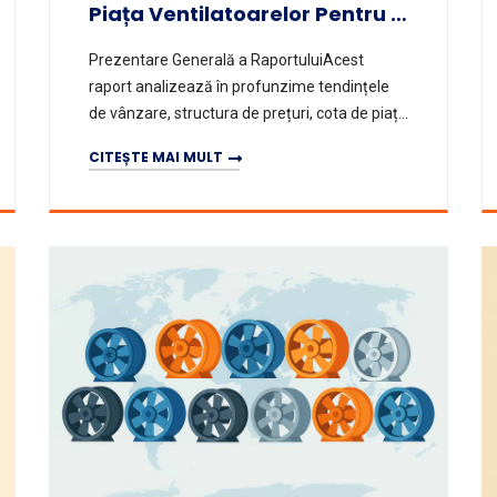
Piața Ventilatoarelor Pentru Ventilația Minelor Accelerează În 2025
Prezentare Generală a RaportuluiAcest
raport analizează în profunzime tendințele
de vânzare, structura de prețuri, cota de piață
și peisajul concurențial al principalelor
CITEȘTE MAI MULT
companii pe piața mondială a