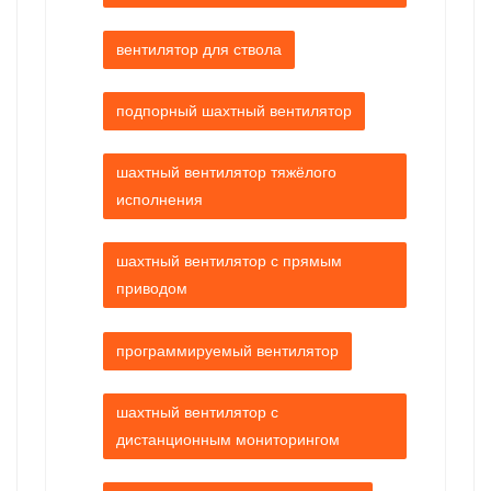
вентилятор для ствола
подпорный шахтный вентилятор
шахтный вентилятор тяжёлого
исполнения
шахтный вентилятор с прямым
приводом
программируемый вентилятор
шахтный вентилятор с
дистанционным мониторингом