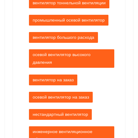
вентилятор тоннельной вентиляции
промышленный осевой вентилятор
вентилятор большого расхода
осевой вентилятор высокого
давления
вентилятор на заказ
осевой вентилятор на заказ
нестандартный вентилятор
инженерное вентиляционное