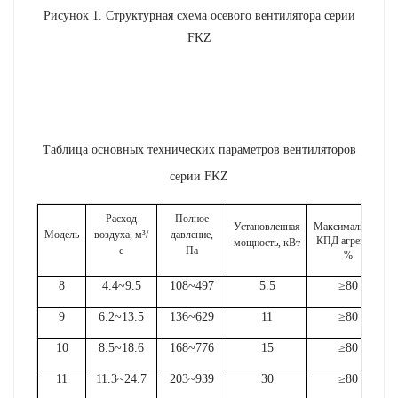
Рисунок 1. Структурная схема осевого вентилятора серии
FKZ
Таблица основных технических параметров вентиляторов
серии FKZ
Расход
Полное
Установленная
Максимальный
Модель
воздуха, м³/
давление,
КПД агрегата,
мощность, кВт
с
Па
%
8
4.4~9.5
108~497
5.5
≥80
9
6.2~13.5
136~629
11
≥80
10
8.5~18.6
168~776
15
≥80
11
11.3~24.7
203~939
30
≥80