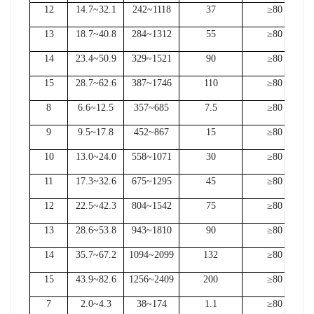
12
14.7~32.1
242~1118
37
≥80
13
18.7~40.8
284~1312
55
≥80
14
23.4~50.9
329~1521
90
≥80
15
28.7~62.6
387~1746
110
≥80
8
6.6~12.5
357~685
7.5
≥80
9
9.5~17.8
452~867
15
≥80
10
13.0~24.0
558~1071
30
≥80
11
17.3~32.6
675~1295
45
≥80
12
22.5~42.3
804~1542
75
≥80
13
28.6~53.8
943~1810
90
≥80
14
35.7~67.2
1094~2099
132
≥80
15
43.9~82.6
1256~2409
200
≥80
7
2.0~4.3
38~174
1.1
≥80