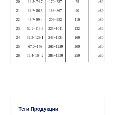
20
34.3~74.7
170~787
75
≥80
21
39.7~86.5
188~867
90
≥80
22
45.7~99.4
206~952
110
≥80
23
52.2~113.6
225~1041
132
≥80
24
59.3~129.1
245~1133
160
≥80
25
67.0~146
266~1229
200
≥80
26
75.4~164.2
288~1330
250
≥80
Теги Продукции