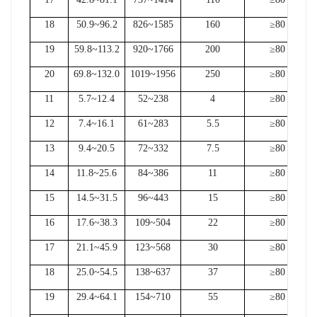
18
50.9~96.2
826~1585
160
≥80
19
59.8~113.2
920~1766
200
≥80
20
69.8~132.0
1019~1956
250
≥80
11
5.7~12.4
52~238
4
≥80
12
7.4~16.1
61~283
5.5
≥80
13
9.4~20.5
72~332
7.5
≥80
14
11.8~25.6
84~386
11
≥80
15
14.5~31.5
96~443
15
≥80
16
17.6~38.3
109~504
22
≥80
17
21.1~45.9
123~568
30
≥80
18
25.0~54.5
138~637
37
≥80
19
29.4~64.1
154~710
55
≥80