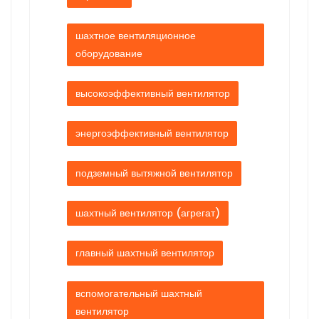
шахтное вентиляционное
оборудование
высокоэффективный вентилятор
энергоэффективный вентилятор
подземный вытяжной вентилятор
шахтный вентилятор (агрегат)
главный шахтный вентилятор
вспомогательный шахтный
вентилятор