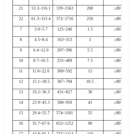
21
53.3~116.1
339~1563
200
≥80
22
61.3~113.4
372~1716
250
≥80
7
3.0~5.7
125~240
1.5
≥80
8
4.5~8.4
163~313
3
≥80
9
6.4~12.0
207~396
5.5
≥80
10
8.7~16.5
255~489
7.5
≥80
11
11.6~22.0
309~592
15
≥80
12
15.1~28.5
367~704
18.5
≥80
13
19.2~36.3
431~827
30
≥80
14
23.9~45.3
500~959
45
≥80
15
29.4~55.7
574~1101
55
≥80
16
35.7~67.6
653~1252
90
≥80
17
42.8~81.1
737~1414
110
≥80