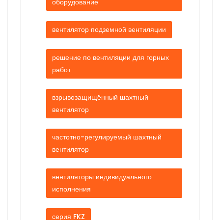
оборудование
вентилятор подземной вентиляции
решение по вентиляции для горных
работ
взрывозащищённый шахтный
вентилятор
частотно-регулируемый шахтный
вентилятор
вентиляторы индивидуального
исполнения
серия FKZ