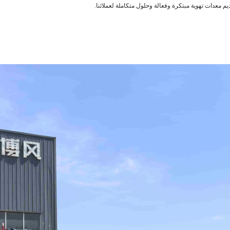
 معدات تهوية مبتكرة وفعالة وحلول متكاملة لعملائنا.