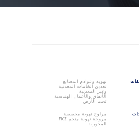
قات
تهوية وعوادم المصانع
تعدين الخامات المعدنية
وغير المعدنية
الأنفاق والأعمال الهندسية
تحت الأرض
جات
مراوح تهوية مخصصة
مروحة تهوية منجم FKZ
المحورية