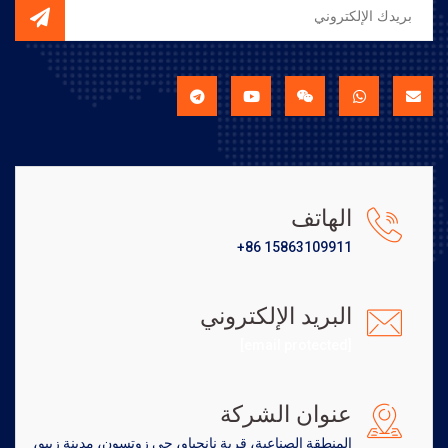
الهاتف
+86 15863109911
البريد الإلكتروني
[email protected]
عنوان الشركة
المنطقة الصناعية، قرية نانجياو، حي زوتسون، مدينة زيبو،