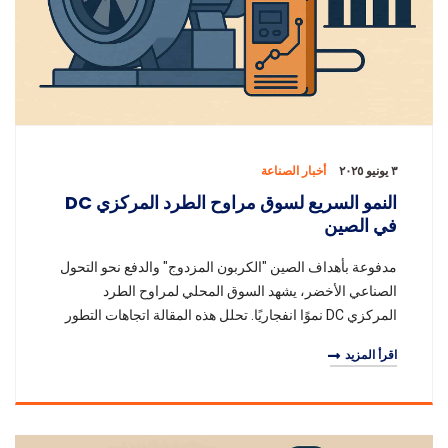
٣ يونيو ٢٠٢٥
أخبار الصناعة
النمو السريع لسوق مراوح الطرد المركزي DC
في الصين
مدفوعة بأهداف الصين "الكربون المزدوج" والدفع نحو التحول
الصناعي الأخضر، يشهد السوق المحلي لمراوح الطرد
المركزي DC نموًا انفجاريًا. تحلل هذه المقالة اتجاهات التطور
والفرص من أربع وجهات نظر: حجم السوق،
اقرأ المزيد