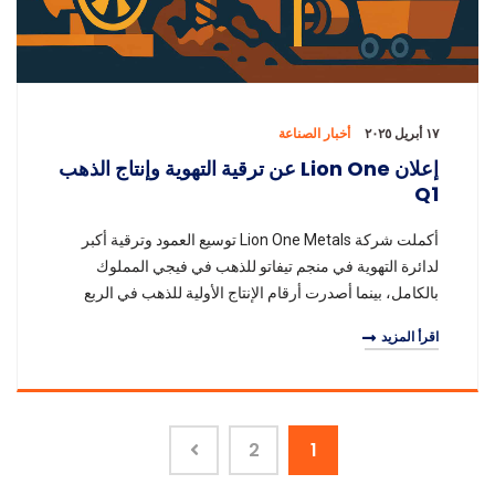
١٧ أبريل ٢٠٢٥
أخبار الصناعة
إعلان Lion One عن ترقية التهوية وإنتاج الذهب
Q1
أكملت شركة Lion One Metals توسيع العمود وترقية أكبر
لدائرة التهوية في منجم تيفاتو للذهب في فيجي المملوك
بالكامل، بينما أصدرت أرقام الإنتاج الأولية للذهب في الربع
الأول من عام 2025. لقد حسنت ترقية الته
اقرأ المزيد
2
1