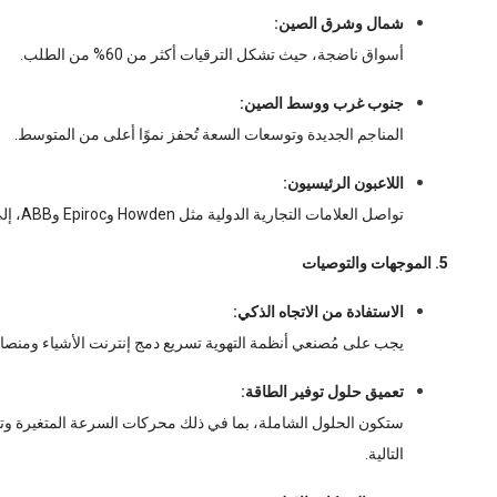
شمال وشرق الصين:
أسواق ناضجة، حيث تشكل الترقيات أكثر من 60% من الطلب.
جنوب غرب ووسط الصين:
المناجم الجديدة وتوسعات السعة تُحفز نموًا أعلى من المتوسط.
اللاعبون الرئيسيون:
تواصل العلامات التجارية الدولية مثل Howden وEpiroc وABB، إلى جانب كبار المصنعين المحليين، زيادة تركيز الصناعة.
5. الموجهات والتوصيات
الاستفادة من الاتجاه الذكي:
يجب على مُصنعي أنظمة التهوية تسريع دمج إنترنت الأشياء ومنصات 
تعميق حلول توفير الطاقة:
ستكون الحلول الشاملة، بما في ذلك محركات السرعة المتغيرة وت
التالية.