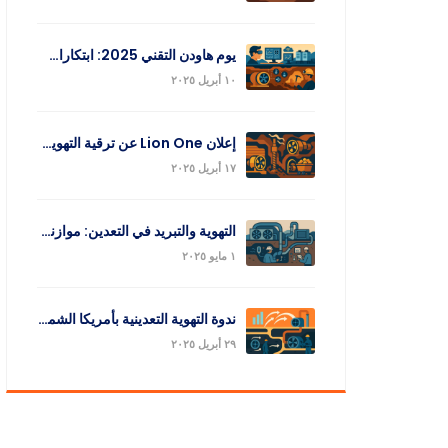
يوم هاودن التقني 2025: ابتكارات تهوية التعدين
١٠ أبريل ٢٠٢٥
إعلان Lion One عن ترقية التهوية وإنتاج الذهب Q1
١٧ أبريل ٢٠٢٥
التهوية والتبريد في التعدين: موازنة الكفاءة والسلامة
١ مايو ٢٠٢٥
ندوة التهوية التعدينية بأمريكا الشمالية 2025
٢٩ أبريل ٢٠٢٥