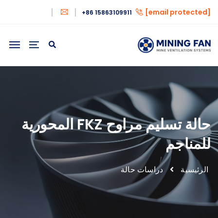
[email protected]
+86 15863109911
حالة تسليم مراوح FKZ المحورية
للمناجم
الرئيسية
دراسات حالة