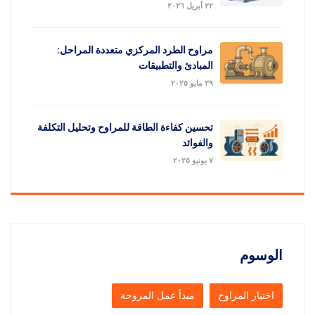
٢٢ أبريل ٢٠٢٦
مراوح الطرد المركزي متعددة المراحل:
المبادئ والتطبيقات
٢٩ مايو ٢٠٢٥
تحسين كفاءة الطاقة للمراوح وتحليل التكلفة
والفوائد
٧ يونيو ٢٠٢٥
الوسوم
اختيار المراوح
مبدأ عمل المروحة