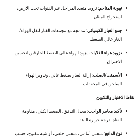
تهوية المناجم
: تزويد متعدد المراحل عبر القنوات تحت الأرض،
استخراج الميثان.
جمع الغبار الكيميائي
: مدمجة مع مجمعات الغبار لنقل الهواء/
الغاز عالي الضغط.
تزويد هواء الغلايات
: يزود الهواء عالي الضغط للحارقين لتحسين
الاحتراق.
الأسمنت/الصلب
: إزالة الغبار بضغط عالي، وتدوير الهواء
الساخن في المجففات.
نقاط الاختيار والتكوين
تأكيد معايير الواجب
: معدل التدفق، الضغط الكلي، مقاومة
القناة، درجة حرارة البيئة.
نوع الدافع
: منحنى أمامي، منحنى خلفي، أو شبه مفتوح، حسب