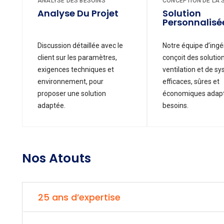
ANALYSE DES BESOINS
CONCEPTION DE LA 
Analyse Du Projet
Solution
Personnalisé
Discussion détaillée avec le
Notre équipe d’ingé
client sur les paramètres,
conçoit des solutio
exigences techniques et
ventilation et de s
environnement, pour
efficaces, sûres et
proposer une solution
économiques adapt
adaptée.
besoins.
Nos Atouts
25 ans d’expertise