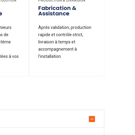
SOLUTION
PRODUCTION & LIVRAISON
Fabrication &
e
Assistance
nieurs
Après validation, production
ns de
rapide et contrôle strict,
ystème
livraison à temps et
accompagnement à
ées à vos
l’installation.