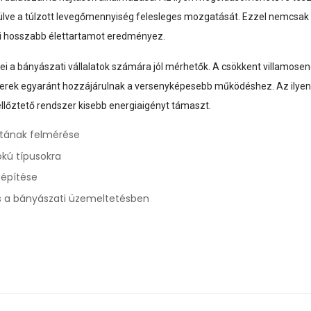
ülve a túlzott levegőmennyiség felesleges mozgatását. Ezzel nemcsak
 ami hosszabb élettartamot eredményez.
 a bányászati vállalatok számára jól mérhetők. A csökkent villamosen
terek egyaránt hozzájárulnak a versenyképesebb működéshez. Az ilyen p
llőztető rendszer kisebb energiaigényt támaszt.
otának felmérése
okú típusokra
eépítése
s a bányászati üzemeltetésben