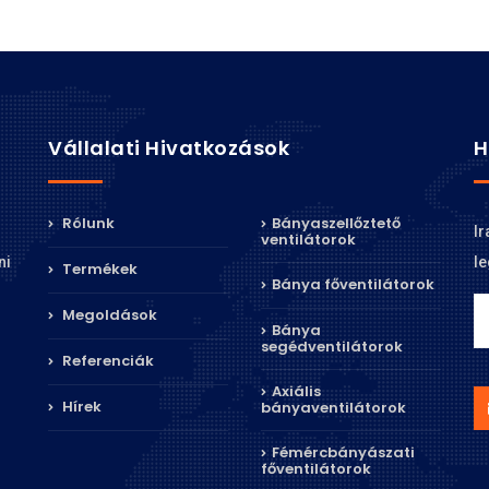
Vállalati Hivatkozások
H
Rólunk
Bányaszellőztető
Ir
ventilátorok
le
ni
Termékek
Bánya főventilátorok
Megoldások
Bánya
segédventilátorok
Referenciák
Axiális
Hírek
bányaventilátorok
Fémércbányászati
főventilátorok