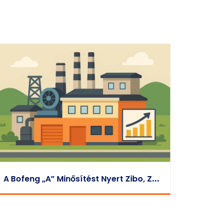
A
Bofeng „A” Minősítést Nyert Zibo, Zhoucun Körzet 2021-Es „területegységre Jutó Teljesítmény” Értékelésén