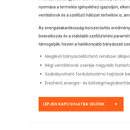
nyomása a termelési igényekhez igazodjon, elker
ventilátorok és a szellőző hálózat terhelése is,
Az energiatakarékossági korszerűsítés eredményei
beavatkozás és a stabilabb szellőztetési paramé
támogatják, hiszen a hatékonyabb bányászati sze
Meglévő bányaszellőztető rendszer állap
Régi ventilátorok cseréje nagyobb hatásf
Szabályozható fordulatszámú hajtások b
Érezhető energia- és költségmegtakarítá
SOLATBA VELÜNK
LÉPJEN KAPCSOLATBA VELÜNK