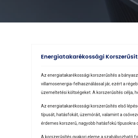
Energiatakarékossági Korszerűsí
Az energiatakarékossági korszerűsítés a bányaszel
villamosenergia-felhasználással jár, ezért a régeb
üzemeltetési költségeket. A korszerűsítés célja, 
Az energiatakarékossági korszerűsítés első lépése
típusát, hatásfokát, üzemóráit, valamint a csővez
érdemes korszerű, nagyobb hatásfokú típusokra cse
A korszerűsítés gyakori eleme a szabályozható fo