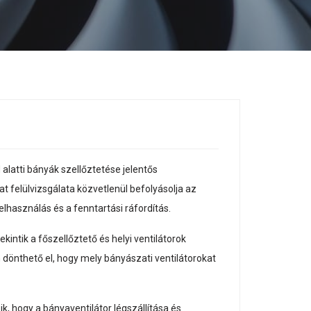
alatti bányák szellőztetése jelentős
at felülvizsgálata közvetlenül befolyásolja az
lhasználás és a fenntartási ráfordítás.
ntik a főszellőztető és helyi ventilátorok
n dönthető el, hogy mely bányászati ventilátorokat
, hogy a bányaventilátor légszállítása és