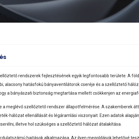
tés
lőztető rendszerek fejlesztésének egyik legfontosabb területe. A föld 
bi, alacsony hatásfokú bányaventilátorok cseréje és a szellőztető hálóz
hogy a bányászati biztonság megtartása mellett csökkenjen az energiafe
 a meglévő szellőztető rendszer állapotfelmérése. A szakemberek átteki
eték-hálózat ellenállását és légáramlási viszonyait. Ezen adatok alapjá
rélni, illetve hol szükséges a szellőztető hálózat átalakítása.
rdulatszámú hajtások alkalmazása. Az ilyen megoldások lehetővé teszik