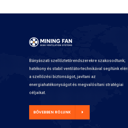
Bányászati szellőztetőrendszerekre szakosodtunk;
hatékony és stabil ventilátortechnikával segítünk elér
a szellőzési biztonságot, javítani az
energiahatékonyságot és megvalósítani stratégiai
céljaikat.
BEN RÓLUNK
BŐVEBBEN RÓLUNK