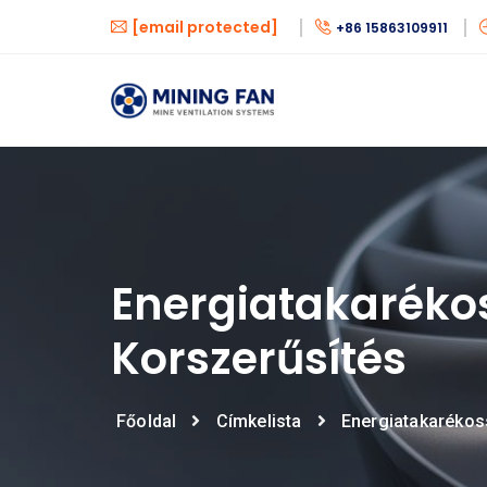
[email protected]
+86 15863109911
Energiatakaréko
Korszerűsítés
Főoldal
Címkelista
Energiatakarékos