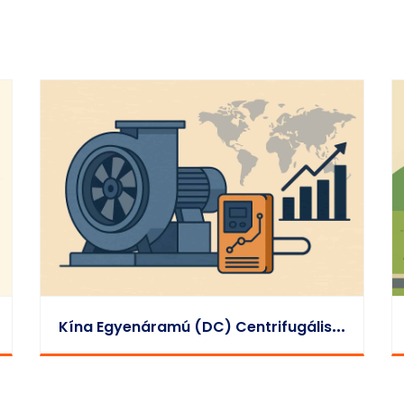
K
Ína Egyenáramú (DC) Centrifugális Ventilátorainak Gyors Piaci Bővülése