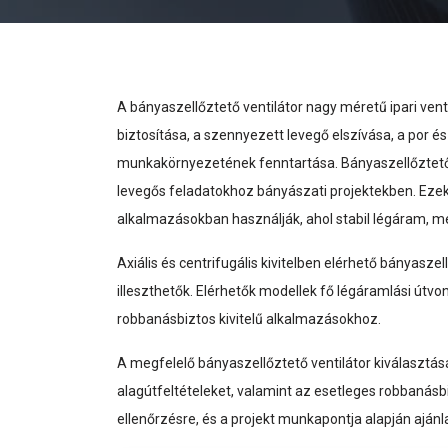
A bányaszellőztető ventilátor nagy méretű ipari vent
biztosítása, a szennyezett levegő elszívása, a por
munkakörnyezetének fenntartása. Bányaszellőztető ve
levegős feladatokhoz bányászati projektekben. Eze
alkalmazásokban használják, ahol stabil légáram,
Axiális és centrifugális kivitelben elérhető bányas
illeszthetők. Elérhetők modellek fő légáramlási útv
robbanásbiztos kivitelű alkalmazásokhoz.
A megfelelő bányaszellőztető ventilátor kiválasztásá
alagútfeltételeket, valamint az esetleges robbanásb
ellenőrzésre, és a projekt munkapontja alapján ajánla