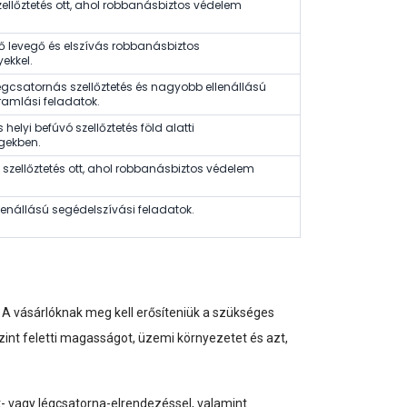
zellőztetés ott, ahol robbanásbiztos védelem
rő levegő és elszívás robbanásbiztos
ekkel.
gcsatornás szellőztetés és nagyobb ellenállású
amlási feladatok.
elyi befúvó szellőztetés föld alatti
gekben.
ó szellőztetés ott, ahol robbanásbiztos védelem
enállású segédelszívási feladatok.
 A vásárlóknak meg kell erősíteniük a szükséges
szint feletti magasságot, üzemi környezetet és azt,
t- vagy légcsatorna-elrendezéssel, valamint