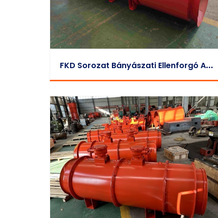
F
KD Sorozat Bányászati Ellenforgó Axiális Befúvó Helyi Ventilátor