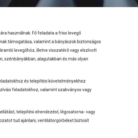
ára használnak. Fő feladata a friss levegő
ásának támogatása, valamint a bányászok biztonságos
amló levegőhöz, illetve visszatérő vagy elszívott
an, szénbányákban, alagutakban és más olyan
 feladatokhoz és telepítési követelményekhez
lszívási feladatokhoz, valamint szabványos vagy
látást, telepítési elrendezést, légcsatorna- vagy
atot tud ajánlani, ventilátorgörbéket biztosít