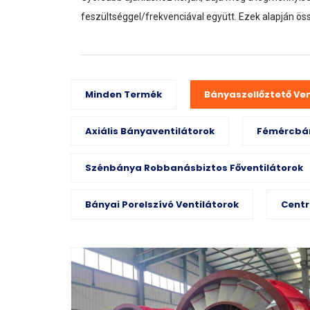
feszültséggel/frekvenciával együtt. Ezek alapján öss
Minden Termék
Bányaszellőztető Ven
Axiális Bányaventilátorok
Fémércbán
Szénbánya Robbanásbiztos Főventilátorok
Bányai Porelszívó Ventilátorok
Centr