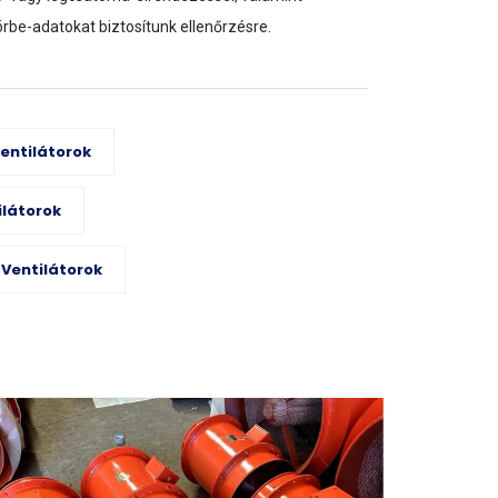
örbe-adatokat biztosítunk ellenőrzésre.
entilátorok
ilátorok
 Ventilátorok