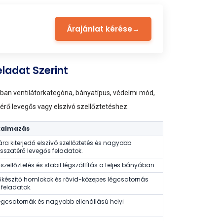
Árajánlat kérése
→
ladat Szerint
an ventilátorkategória, bányatípus, védelmi mód,
térő levegős vagy elszívó szellőztetéshez.
lkalmazás
ra kiterjedő elszívó szellőztetés és nagyobb
szatérő levegős feladatok.
szellőztetés és stabil légszállítás a teljes bányában.
őkészítő homlokok és rövid-közepes légcsatornás
i feladatok.
gcsatornák és nagyobb ellenállású helyi