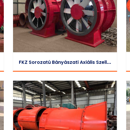
F
KZ Sorozatú Bányászati Axiális Szellőztető Ventilátor