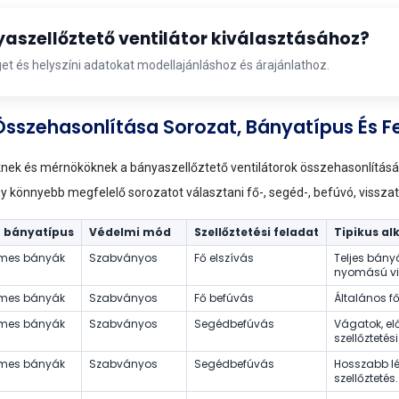
aszellőztető ventilátor kiválasztásához?
et és helyszíni adatokat modellajánláshoz és árajánlathoz.
Összehasonlítása Sorozat, Bányatípus És Fe
knek és mérnököknek a bányaszellőztető ventilátorok összehasonlításáb
 Így könnyebb megfelelő sorozatot választani fő-, segéd-, befúvó, vissza
 bányatípus
Védelmi mód
Szellőztetési feladat
Tipikus a
mes bányák
Szabványos
Fő elszívás
Teljes bányá
nyomású vis
mes bányák
Szabványos
Fő befúvás
Általános fő
mes bányák
Szabványos
Segédbefúvás
Vágatok, el
szellőztetés
mes bányák
Szabványos
Segédbefúvás
Hosszabb lé
szellőztetés.