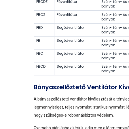
FBCDZ
Főventilátor
Szén-, fém- é
bányák
FBCZ
Főventilátor
Szén-, fém- é
bányák
FBD
Segédventilátor
Szén-, fém- é
bányák
FB
Segédventilátor
Szén-, fém- é
bányák
FBC
Segédventilátor
Szén-, fém- é
bányák
FBCD
Segédventilátor
Szén-, fém- é
bányák
Bányaszellőztető Ventilátor Ki
A bányaszellőztető ventilátor kiválasztását a tényl
légmennyiséget, teljes nyomást, statikus nyomást, lég
hogy szükséges-e robbanásbiztos védelem.
Gyorsabb ajánláshoz kérjük, adja meg a légmennyiség