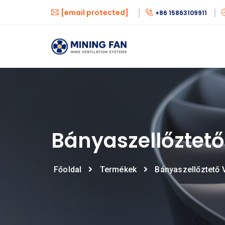
[email protected]
+86 15863109911
Bányaszellőztető
Főoldal
Termékek
Bányaszellőztető V