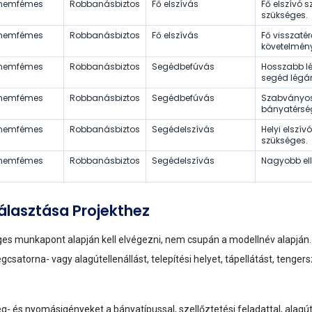
s nemfémes
Robbanásbiztos
Fő elszívás
Fő elszívó s
szükséges.
s nemfémes
Robbanásbiztos
Fő elszívás
Fő visszaté
követelmény
s nemfémes
Robbanásbiztos
Segédbefúvás
Hosszabb lé
segéd légár
s nemfémes
Robbanásbiztos
Segédbefúvás
Szabványos h
bányatérsé
s nemfémes
Robbanásbiztos
Segédelszívás
Helyi elszív
szükséges.
s nemfémes
Robbanásbiztos
Segédelszívás
Nagyobb ell
választása Projekthez
eges munkapont alapján kell elvégezni, nem csupán a modellnév alapján.
csatorna- vagy alagútellenállást, telepítési helyet, tápellátást, tenger
- és nyomásigényeket a bányatípussal, szellőztetési feladattal, alagú