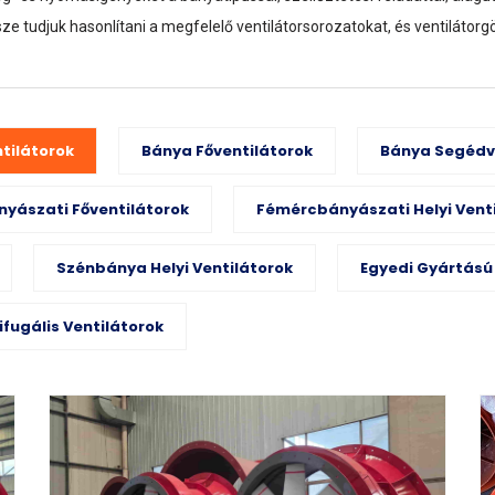
ze tudjuk hasonlítani a megfelelő ventilátorsorozatokat, és ventilátorg
tilátorok
Bánya Főventilátorok
Bánya Segédv
yászati Főventilátorok
Fémércbányászati Helyi Vent
Szénbánya Helyi Ventilátorok
Egyedi Gyártású
ifugális Ventilátorok