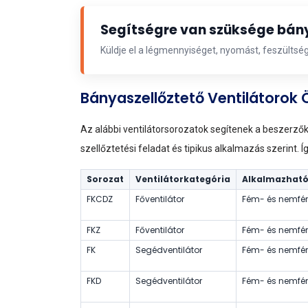
Segítségre van szüksége bány
Küldje el a légmennyiséget, nyomást, feszültség
Bányaszellőztető Ventilátorok 
Az alábbi ventilátorsorozatok segítenek a beszerző
szellőztetési feladat és tipikus alkalmazás szerint.
Sorozat
Ventilátorkategória
Alkalmazható
FKCDZ
Főventilátor
Fém- és nemfé
FKZ
Főventilátor
Fém- és nemfé
FK
Segédventilátor
Fém- és nemfé
FKD
Segédventilátor
Fém- és nemfé