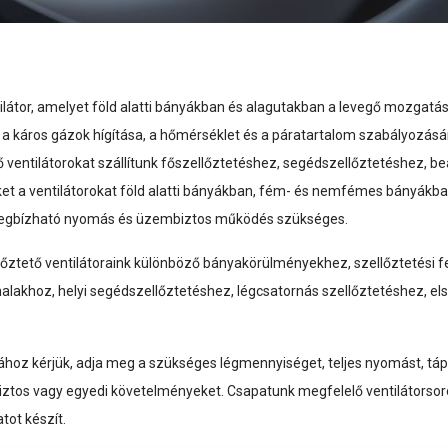
ilátor, amelyet föld alatti bányákban és alagutakban a levegő mozgatás
 és a káros gázok hígítása, a hőmérséklet és a páratartalom szabályoz
ntilátorokat szállítunk főszellőztetéshez, segédszellőztetéshez, beár
ket a ventilátorokat föld alatti bányákban, fém- és nemfémes bányákb
 megbízható nyomás és üzembiztos működés szükséges.
zellőztető ventilátoraink különböző bányakörülményekhez, szellőztetési
onalakhoz, helyi segédszellőztetéshez, légcsatornás szellőztetéshez, e
hoz kérjük, adja meg a szükséges légmennyiséget, teljes nyomást, tápel
iztos vagy egyedi követelményeket. Csapatunk megfelelő ventilátorsoroz
tot készít.