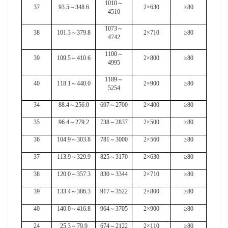
1010
～
37
93.5
～
348.6
2×630
≥80
4510
1073
～
38
101.3
～
379.8
2×710
≥80
4742
1100
～
39
109.5
～
410.6
2×800
≥80
4995
1189
～
40
118.1
～
440.0
2×900
≥80
5254
34
88.4
～
256.0
697
～
2700
2×400
≥80
35
96.4
～
279.2
738
～
2837
2×500
≥80
36
104.9
～
303.8
781
～
3000
2×560
≥80
37
113.9
～
329.9
825
～
3170
2×630
≥80
38
120.0
～
357.3
830
～
3344
2×710
≥80
39
133.4
～
386.3
917
～
3522
2×800
≥80
40
140.0
～
416.8
964
～
3705
2×900
≥80
24
25.3
～
79.9
674
～
2122
2×110
≥80