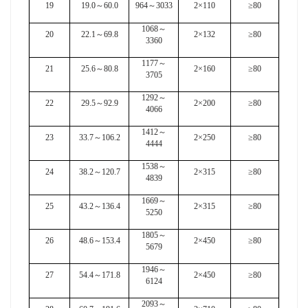
19
19.0
～
60.0
964
～
3033
2×110
≥80
1068
～
20
22.1
～
69.8
2×132
≥80
3360
1177
～
21
25.6
～
80.8
2×160
≥80
3705
1292
～
22
29.5
～
92.9
2×200
≥80
4066
1412
～
23
33.7
～
106.2
2×250
≥80
4444
1538
～
24
38.2
～
120.7
2×315
≥80
4839
1669
～
25
43.2
～
136.4
2×315
≥80
5250
1805
～
26
48.6
～
153.4
2×450
≥80
5679
1946
～
27
54.4
～
171.8
2×450
≥80
6124
2093
～