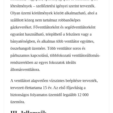
létesítmények – szellőztetési igényei szerint tervezték.
Olyan üzemi körülmények között alkalmazható, ahol a
szállított közeg nem tartalmaz robbanóképes
gázkeveréket. Főventilátorként és segédventilátorként
egyaránt használható, telepíthető a felszínen vagy a
bányatérségben, és alkalmas több ventilátor együttes,
összehangolt üzemére. Több ventilátor soros és
párhuzamos kapcsolású, többfokozatú ventilátorállomás-
rendszerekben az egyes fokozatok ideális
állomásventilátora.
A ventilátort alapvetően vízszintes beépítésre tervezték,
tervezett élettartama 15 év. Az első főjavításig a
biztonságos folyamatos üzemidő legalább 12 000
üzemóra.
III. Jellemzők