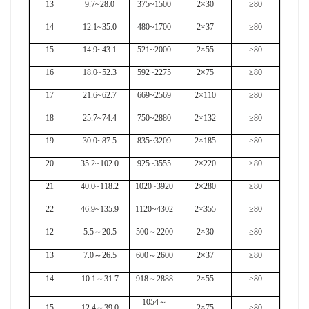
13
9.7~28.0
375~1500
2×30
≥80
14
12.1~35.0
480~1700
2×37
≥80
15
14.9~43.1
521~2000
2×55
≥80
16
18.0~52.3
592~2275
2×75
≥80
17
21.6~62.7
669~2569
2×110
≥80
18
25.7~74.4
750~2880
2×132
≥80
19
30.0~87.5
835~3209
2×185
≥80
20
35.2~102.0
925~3555
2×220
≥80
21
40.0~118.2
1020~3920
2×280
≥80
22
46.9~135.9
1120~4302
2×355
≥80
12
5.5
～
20.5
500
～
2200
2×30
≥80
13
7.0
～
26.5
600
～
2600
2×37
≥80
14
10.1
～
31.7
918
～
2888
2×55
≥80
1054
～
15
12.4
～
39.0
2×75
≥80