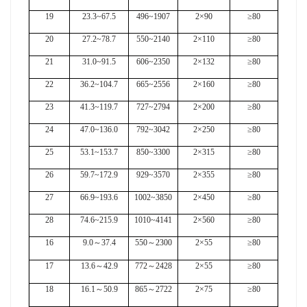
19
23.3~67.5
496~1907
2×90
≥80
20
27.2~78.7
550~2140
2×110
≥80
21
31.0~91.5
606~2350
2×132
≥80
22
36.2~104.7
665~2556
2×160
≥80
23
41.3~119.7
727~2794
2×200
≥80
24
47.0~136.0
792~3042
2×250
≥80
25
53.1~153.7
850~3300
2×315
≥80
26
59.7~172.9
929~3570
2×355
≥80
27
66.9~193.6
1002~3850
2×450
≥80
28
74.6~215.9
1010~4141
2×560
≥80
16
9.0
～
37.4
550
～
2300
2×55
≥80
17
13.6
～
42.9
772
～
2428
2×55
≥80
18
16.1
～
50.9
865
～
2722
2×75
≥80