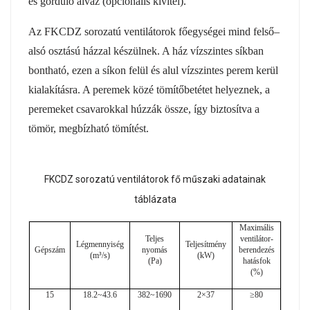
és gördülő alváz (opcionális kivitel).
Az FKCDZ sorozatú ventilátorok főegységei mind felső–
alsó osztású házzal készülnek. A ház vízszintes síkban
bontható, ezen a síkon felül és alul vízszintes perem kerül
kialakításra. A peremek közé tömítőbetétet helyeznek, a
peremeket csavarokkal húzzák össze, így biztosítva a
tömör, megbízható tömítést.
FKCDZ sorozatú ventilátorok fő műszaki adatainak
táblázata
Maximális
Teljes
ventilátor-
Légmennyiség
Teljesítmény
Gépszám
nyomás
berendezés
(m³/s)
(kW)
(Pa)
hatásfok
(%)
15
18.2~43.6
382~1690
2×37
≥80