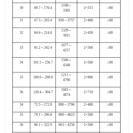
1168
～
30
69.7
～
176.4
2×315
≥80
3385
31
67.3
～
203.4
930
～
3757
2×400
≥80
1329
～
32
84.6
～
214.0
2×450
≥80
3851
1077
～
33
81.2
～
242.4
2×560
≥80
4257
1500
～
34
101.5
～
256.7
2×560
≥80
4348
1211
～
35
100.0
～
290.0
2×800
≥80
4790
1682
～
36
120.4
～
304.7
2×710
≥80
4874
34
72.5
～
272.0
890
～
3796
2×400
≥80
35
79.1
～
296.8
900
～
4023
2×500
≥80
36
86.1
～
322.9
963
～
4256
2×560
≥80