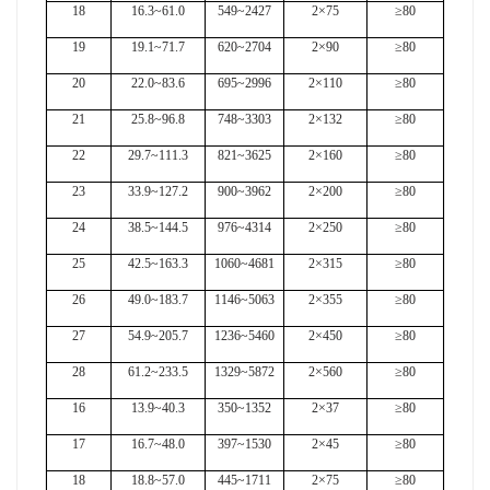
18
16.3~61.0
549~2427
2×75
≥80
19
19.1~71.7
620~2704
2×90
≥80
20
22.0~83.6
695~2996
2×110
≥80
21
25.8~96.8
748~3303
2×132
≥80
22
29.7~111.3
821~3625
2×160
≥80
23
33.9~127.2
900~3962
2×200
≥80
24
38.5~144.5
976~4314
2×250
≥80
25
42.5~163.3
1060~4681
2×315
≥80
26
49.0~183.7
1146~5063
2×355
≥80
27
54.9~205.7
1236~5460
2×450
≥80
28
61.2~233.5
1329~5872
2×560
≥80
16
13.9~40.3
350~1352
2×37
≥80
17
16.7~48.0
397~1530
2×45
≥80
18
18.8~57.0
445~1711
2×75
≥80