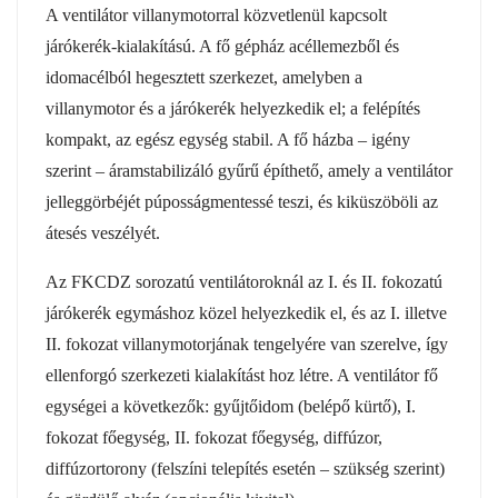
A ventilátor villanymotorral közvetlenül kapcsolt
járókerék-kialakítású. A fő gépház acéllemezből és
idomacélból hegesztett szerkezet, amelyben a
villanymotor és a járókerék helyezkedik el; a felépítés
kompakt, az egész egység stabil. A fő házba – igény
szerint – áramstabilizáló gyűrű építhető, amely a ventilátor
jelleggörbéjét púposságmentessé teszi, és kiküszöböli az
átesés veszélyét.
Az FKCDZ sorozatú ventilátoroknál az I. és II. fokozatú
járókerék egymáshoz közel helyezkedik el, és az I. illetve
II. fokozat villanymotorjának tengelyére van szerelve, így
ellenforgó szerkezeti kialakítást hoz létre. A ventilátor fő
egységei a következők: gyűjtőidom (belépő kürtő), I.
fokozat főegység, II. fokozat főegység, diffúzor,
diffúzortorony (felszíni telepítés esetén – szükség szerint)