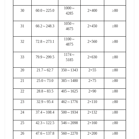
1000
～
30
60.0
～
225.0
2×400
≥80
4285
1050
～
31
66.2
～
248.3
2×450
≥80
4675
1100
～
32
72.8
～
273.1
2×560
≥80
4875
1174
～
33
79.9
～
299.5
2×630
≥80
5185
20
21.7
～
62.7
350
～
1343
2×55
≥80
21
25.0
～
73.0
385
～
1480
2×75
≥80
22
28.8
～
83.5
405
～
1625
2×90
≥80
23
32.9
～
95.4
462
～
1776
2×110
≥80
24
37.4
～
108.4
500
～
1934
2×132
≥80
25
42.3
～
122.5
546
～
2098
2×160
≥80
26
47.6
～
137.8
560
～
2270
2×200
≥80