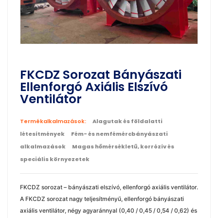
FKCDZ Sorozat Bányászati
Ellenforgó Axiális Elszívó
Ventilátor
Termékalkalmazások:
Alagutak és földalatti
létesítmények
Fém- és nemfémércbányászati
alkalmazások
Magas hőmérsékletű, korrózív és
speciális környezetek
FKCDZ sorozat – bányászati elszívó, ellenforgó axiális ventilátor.
A FKCDZ sorozat nagy teljesítményű, ellenforgó bányászati
axiális ventilátor, négy agyaránnyal (0,40 / 0,45 / 0,54 / 0,62) és