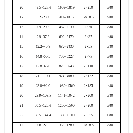
20
49.5~127.6
1939~3819
2×250
≥80
12
6.2~23.4
411~1815
2×18.5
≥80
13
7.9~29.8
482~2130
2×30
≥80
14
9.9~37.2
600~2470
2×37
≥80
15
12.2~45.8
682~2836
2×55
≥80
16
14.8~55.5
730~3227
2×75
≥80
17
17.8~66.6
825~3643
2×110
≥80
18
21.1~79.1
924~4080
2×132
≥80
19
23.8~92.0
1030~4560
2×185
≥80
20
28.9~108.5
1141~5042
2×200
≥80
21
33.5~125.6
1258~5560
2×280
≥80
22
38.5~144.4
1380~6100
2×355
≥80
12
7.6~22.0
333~1280
2×18.5
≥80