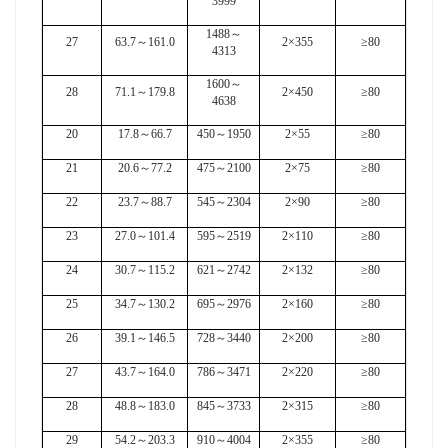
3999
1488
～
27
63.7
～
161.0
2×355
≥80
4313
1600
～
28
71.1
～
179.8
2×450
≥80
4638
20
17.8
～
66.7
450
～
1950
2×55
≥80
21
20.6
～
77.2
475
～
2100
2×75
≥80
22
23.7
～
88.7
545
～
2304
2×90
≥80
23
27.0
～
101.4
595
～
2519
2×110
≥80
24
30.7
～
115.2
621
～
2742
2×132
≥80
25
34.7
～
130.2
695
～
2976
2×160
≥80
26
39.1
～
146.5
728
～
3440
2×200
≥80
27
43.7
～
164.0
786
～
3471
2×220
≥80
28
48.8
～
183.0
845
～
3733
2×315
≥80
29
54.2
～
203.3
910
～
4004
2×355
≥80