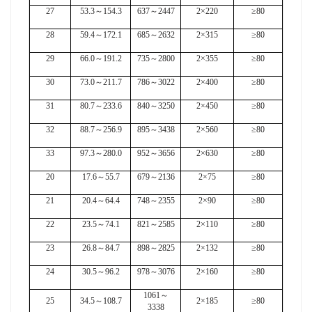
27
53.3
～
154.3
637
～
2447
2×220
≥80
28
59.4
～
172.1
685
～
2632
2×315
≥80
29
66.0
～
191.2
735
～
2800
2×355
≥80
30
73.0
～
211.7
786
～
3022
2×400
≥80
31
80.7
～
233.6
840
～
3250
2×450
≥80
32
88.7
～
256.9
895
～
3438
2×560
≥80
33
97.3
～
280.0
952
～
3656
2×630
≥80
20
17.6
～
55.7
679
～
2136
2×75
≥80
21
20.4
～
64.4
748
～
2355
2×90
≥80
22
23.5
～
74.1
821
～
2585
2×110
≥80
23
26.8
～
84.7
898
～
2825
2×132
≥80
24
30.5
～
96.2
978
～
3076
2×160
≥80
1061
～
25
34.5
～
108.7
2×185
≥80
3338