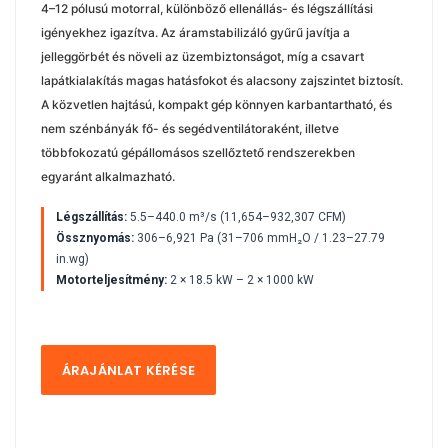
4–12 pólusú motorral, különböző ellenállás- és légszállítási
igényekhez igazítva. Az áramstabilizáló gyűrű javítja a
jelleggörbét és növeli az üzembiztonságot, míg a csavart
lapátkialakítás magas hatásfokot és alacsony zajszintet biztosít.
A közvetlen hajtású, kompakt gép könnyen karbantartható, és
nem szénbányák fő- és segédventilátoraként, illetve
többfokozatú gépállomásos szellőztető rendszerekben
egyaránt alkalmazható.
Légszállítás:
5.5–440.0 m³/s (11,654–932,307 CFM)
Össznyomás:
306–6,921 Pa (31–706 mmH₂O / 1.23–27.79
in.wg)
Motorteljesítmény:
2 × 18.5 kW – 2 × 1000 kW
ÁRAJÁNLAT KÉRÉSE