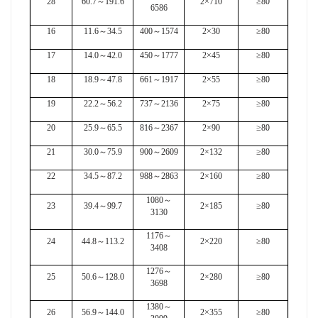
28
60.7
～
191.6
2×710
≥80
6586
16
11.6
～
34.5
400
～
1574
2×30
≥80
17
14.0
～
42.0
450
～
1777
2×45
≥80
18
18.9
～
47.8
661
～
1917
2×55
≥80
19
22.2
～
56.2
737
～
2136
2×75
≥80
20
25.9
～
65.5
816
～
2367
2×90
≥80
21
30.0
～
75.9
900
～
2609
2×132
≥80
22
34.5
～
87.2
988
～
2863
2×160
≥80
1080
～
23
39.4
～
99.7
2×185
≥80
3130
1176
～
24
44.8
～
113.2
2×220
≥80
3408
1276
～
25
50.6
～
128.0
2×280
≥80
3698
1380
～
26
56.9
～
144.0
2×355
≥80