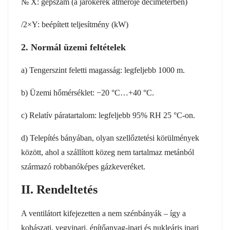
№ X: gépszám (a járókerék átmérője deciméterben)
/2×Y: beépített teljesítmény (kW)
2. Normál üzemi feltételek
a) Tengerszint feletti magasság: legfeljebb 1000 m.
b) Üzemi hőmérséklet: −20 °C…+40 °C.
c) Relatív páratartalom: legfeljebb 95% RH 25 °C-on.
d) Telepítés bányában, olyan szellőztetési körülmények
között, ahol a szállított közeg nem tartalmaz metánból
származó robbanóképes gázkeveréket.
II. Rendeltetés
A ventilátort kifejezetten a nem szénbányák – így a
kohászati, vegyipari, építőanyag-ipari és nukleáris ipari