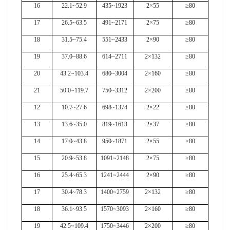
16
22.1~52.9
435~1923
2×55
≥80
17
26.5~63.5
491~2171
2×75
≥80
18
31.5~75.4
551~2433
2×90
≥80
19
37.0~88.6
614~2711
2×132
≥80
20
43.2~103.4
680~3004
2×160
≥80
21
50.0~119.7
750~3312
2×200
≥80
12
10.7~27.6
698~1374
2×22
≥80
13
13.6~35.0
819~1613
2×37
≥80
14
17.0~43.8
950~1871
2×55
≥80
15
20.9~53.8
1091~2148
2×75
≥80
16
25.4~65.3
1241~2444
2×90
≥80
17
30.4~78.3
1400~2759
2×132
≥80
18
36.1~93.5
1570~3093
2×160
≥80
19
42.5~109.4
1750~3446
2×200
≥80