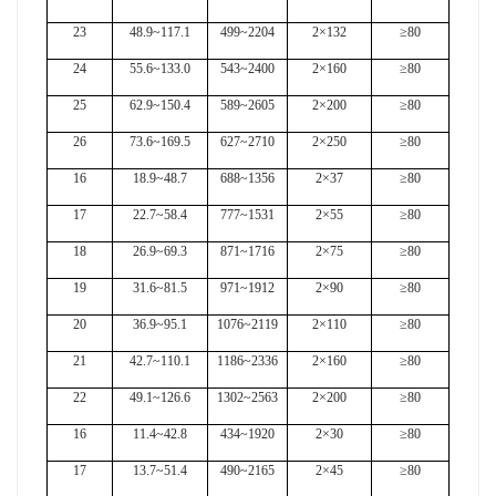
23
48.9~117.1
499~2204
2×132
≥80
24
55.6~133.0
543~2400
2×160
≥80
25
62.9~150.4
589~2605
2×200
≥80
26
73.6~169.5
627~2710
2×250
≥80
16
18.9~48.7
688~1356
2×37
≥80
17
22.7~58.4
777~1531
2×55
≥80
18
26.9~69.3
871~1716
2×75
≥80
19
31.6~81.5
971~1912
2×90
≥80
20
36.9~95.1
1076~2119
2×110
≥80
21
42.7~110.1
1186~2336
2×160
≥80
22
49.1~126.6
1302~2563
2×200
≥80
16
11.4~42.8
434~1920
2×30
≥80
17
13.7~51.4
490~2165
2×45
≥80