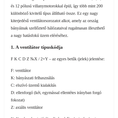
és 12 pólusú villanymotorokkal épül, így több mint 200
különböző kivitelű típus állítható össze. Ez egy nagy
kiterjedésű ventilátorsorozatot alkot, amely az ország
bányáinak szellőztető hálózataival rugalmasan illeszthető
a nagy hatásfokú üzem eléréséhez.
1. A ventilátor típuskódja
F K C D Z №X / 2×Y – az egyes betűk (jelek) jelentése:
F: ventilátor
K: bányászati felhasználás
C: elszívó üzemű kialakítás
D: ellenforgó (két, egymással ellentétes irányban forgó
fokozat)
Z: axiális ventilátor