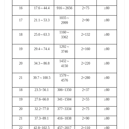
16
17.6
～
44.4
916
～
2656
2×75
≥80
1035
～
17
21.1
～
53.3
2×90
≥80
2999
1160
～
18
25.0
～
63.3
2×132
≥80
3362
1292
～
19
29.4
～
74.4
2×160
≥80
3746
1432
～
20
34.3
～
86.8
2×220
≥80
4150
1579
～
21
39.7
～
100.5
2×280
≥80
4576
18
23.5~56.1
306~1350
2×37
≥80
19
27.6~66.0
341~1504
2×55
≥80
20
32.2~77.0
377~3334
2×75
≥80
21
37.3~89.1
416~1838
2×90
≥80
22
42.8~102.5
457~2017
2×110
≥80