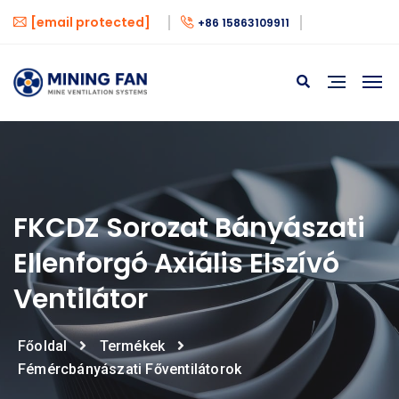
[email protected]
+86 15863109911
FKCDZ Sorozat Bányászati
Ellenforgó Axiális Elszívó
Ventilátor
Főoldal
Termékek
Fémércbányászati Főventilátorok