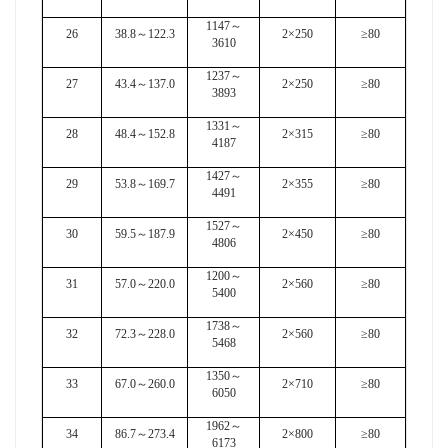
1147
～
26
38.8
～
122.3
2×250
≥80
3610
1237
～
27
43.4
～
137.0
2×250
≥80
3893
1331
～
28
48.4
～
152.8
2×315
≥80
4187
1427
～
29
53.8
～
169.7
2×355
≥80
4491
1527
～
30
59.5
～
187.9
2×450
≥80
4806
1200
～
31
57.0
～
220.0
2×560
≥80
5400
1738
～
32
72.3
～
228.0
2×560
≥80
5468
1350
～
33
67.0
～
260.0
2×710
≥80
6050
1962
～
34
86.7
～
273.4
2×800
≥80
6173