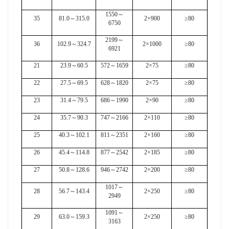
1550
～
35
81.0
～
315.0
2×900
≥80
6750
2199
～
36
102.9
～
324.7
2×1000
≥80
6921
21
23.9
～
60.5
572
～
1659
2×75
≥80
22
27.5
～
69.5
628
～
1820
2×75
≥80
23
31.4
～
79.5
686
～
1990
2×90
≥80
24
35.7
～
90.3
747
～
2166
2×110
≥80
25
40.3
～
102.1
811
～
2351
2×160
≥80
26
45.4
～
114.8
877
～
2542
2×185
≥80
27
50.8
～
128.6
946
～
2742
2×200
≥80
1017
～
28
56.7
～
143.4
2×250
≥80
2949
1091
～
29
63.0
～
159.3
2×250
≥80
3163