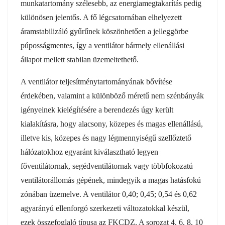
munkatartomány szélesebb, az energiamegtakarítás pedig
különösen jelentős. A fő légcsatornában elhelyezett
áramstabilizáló gyűrűnek köszönhetően a jelleggörbe
púposságmentes, így a ventilátor bármely ellenállási
állapot mellett stabilan üzemeltethető.
A ventilátor teljesítménytartományának bővítése
érdekében, valamint a különböző méretű nem szénbányák
igényeinek kielégítésére a berendezés úgy került
kialakításra, hogy alacsony, közepes és magas ellenállású,
illetve kis, közepes és nagy légmennyiségű szellőztető
hálózatokhoz egyaránt kiválasztható legyen
főventilátornak, segédventilátornak vagy többfokozatú
ventilátorállomás gépének, mindegyik a magas hatásfokú
zónában üzemelve. A ventilátor 0,40; 0,45; 0,54 és 0,62
agyarányú ellenforgó szerkezeti változatokkal készül,
ezek összefoglaló típusa az FKCDZ. A sorozat 4, 6, 8, 10