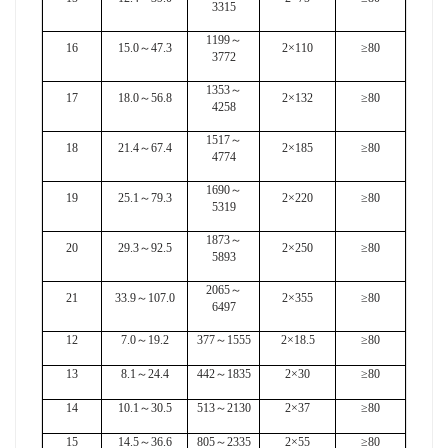
3315
1199
～
16
15.0
～
47.3
2×110
≥80
3772
1353
～
17
18.0
～
56.8
2×132
≥80
4258
1517
～
18
21.4
～
67.4
2×185
≥80
4774
1690
～
19
25.1
～
79.3
2×220
≥80
5319
1873
～
20
29.3
～
92.5
2×250
≥80
5893
2065
～
21
33.9
～
107.0
2×355
≥80
6497
12
7.0
～
19.2
377
～
1555
2×18.5
≥80
13
8.1
～
24.4
442
～
1835
2×30
≥80
14
10.1
～
30.5
513
～
2130
2×37
≥80
15
14.5
～
36.6
805
～
2335
2×55
≥80