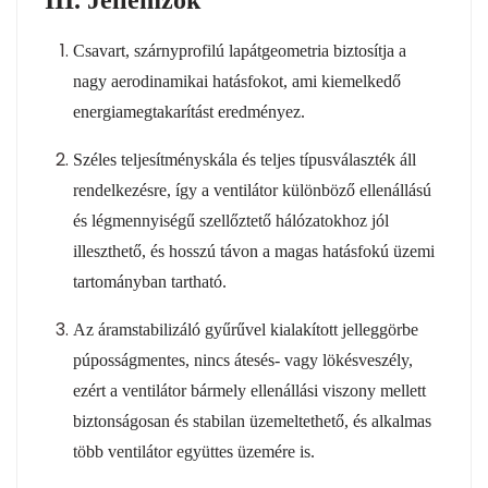
Csavart, szárnyprofilú lapátgeometria biztosítja a
nagy aerodinamikai hatásfokot, ami kiemelkedő
energiamegtakarítást eredményez.
Széles teljesítményskála és teljes típusválaszték áll
rendelkezésre, így a ventilátor különböző ellenállású
és légmennyiségű szellőztető hálózatokhoz jól
illeszthető, és hosszú távon a magas hatásfokú üzemi
tartományban tartható.
Az áramstabilizáló gyűrűvel kialakított jelleggörbe
púposságmentes, nincs átesés- vagy lökésveszély,
ezért a ventilátor bármely ellenállási viszony mellett
biztonságosan és stabilan üzemeltethető, és alkalmas
több ventilátor együttes üzemére is.