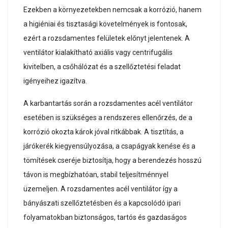
Ezekben a környezetekben nemcsak a korrózió, hanem
a higiéniai és tisztasági követelmények is fontosak,
ezért a rozsdamentes felületek előnyt jelentenek. A
ventilátor kialakítható axiális vagy centrifugális
kivitelben, a csőhálózat és a szellőztetési feladat
igényeihez igazítva.
A karbantartás során a rozsdamentes acél ventilátor
esetében is szükséges a rendszeres ellenőrzés, de a
korrózió okozta károk jóval ritkábbak. A tisztítás, a
járókerék kiegyensúlyozása, a csapágyak kenése és a
tömítések cseréje biztosítja, hogy a berendezés hosszú
távon is megbízhatóan, stabil teljesítménnyel
üzemeljen. A rozsdamentes acél ventilátor így a
bányászati szellőztetésben és a kapcsolódó ipari
folyamatokban biztonságos, tartós és gazdaságos