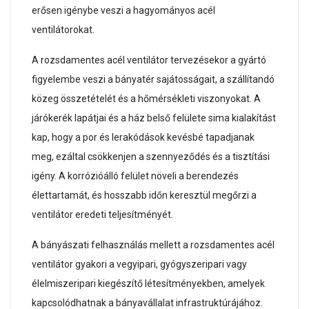
erősen igénybe veszi a hagyományos acél
ventilátorokat.
A rozsdamentes acél ventilátor tervezésekor a gyártó
figyelembe veszi a bányatér sajátosságait, a szállítandó
közeg összetételét és a hőmérsékleti viszonyokat. A
járókerék lapátjai és a ház belső felülete sima kialakítást
kap, hogy a por és lerakódások kevésbé tapadjanak
meg, ezáltal csökkenjen a szennyeződés és a tisztítási
igény. A korrózióálló felület növeli a berendezés
élettartamát, és hosszabb időn keresztül megőrzi a
ventilátor eredeti teljesítményét.
A bányászati felhasználás mellett a rozsdamentes acél
ventilátor gyakori a vegyipari, gyógyszeripari vagy
élelmiszeripari kiegészítő létesítményekben, amelyek
kapcsolódhatnak a bányavállalat infrastruktúrájához.