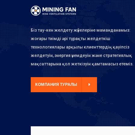
Біз тау-кен желдету жүйелеріне маманданамыз:
жоғары тиімді әрі тұрақты желдеткіш
технологиялары арқылы клиенттердің қауіпсіз
желдетуін, энергия үнемдеуін және стратегиялық
мақсаттарына қол жеткізуін қамтамасыз етеміз.
НИЯ ТУРАЛЫ
КОМПАНИЯ ТУРАЛЫ