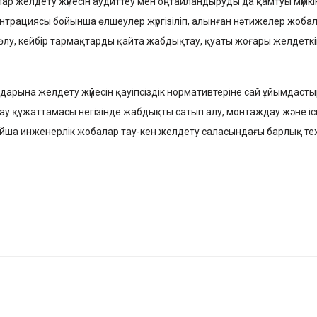
р желдету жүйесін аудиттеу мен оңтайландыруды да қамтуы мүмкін.
центрациясы бойынша өлшеулер жүргізіліп, алынған нәтижелер жоб
 бөлу, кейбір тармақтарды қайта жабдықтау, қуаты жоғары желдетк
арына желдету жүйесін қауіпсіздік нормативтеріне сай ұйымдасты
у құжаттамасы негізінде жабдықты сатып алу, монтаждау және іск
лайша инженерлік жобалар тау-кен желдету саласындағы барлық т