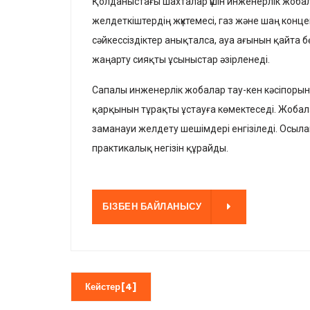
Қолданыстағы шахталар үшін инженерлік жобала
желдеткіштердің жүктемесі, газ және шаң кон
сәйкессіздіктер анықталса, ауа ағынын қайта
жаңарту сияқты ұсыныстар әзірленеді.
Сапалы инженерлік жобалар тау-кен кәсіпорынд
қарқынын тұрақты ұстауға көмектеседі. Жобала
заманауи желдету шешімдері енгізіледі. Осы
практикалық негізін құрайды.
ЗБЕН БАЙЛАНЫСУ
БІЗБЕН БАЙЛАНЫСУ
Кейстер[4]