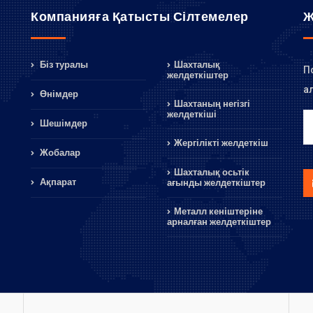
Компанияға Қатысты Сілтемелер
Ж
Біз туралы
Шахталық
П
желдеткіштер
а
Өнімдер
Шахтаның негізгі
желдеткіші
Шешімдер
Жергілікті желдеткіш
Жобалар
Шахталық осьтік
Ақпарат
ағынды желдеткіштер
Металл кеніштеріне
арналған желдеткіштер