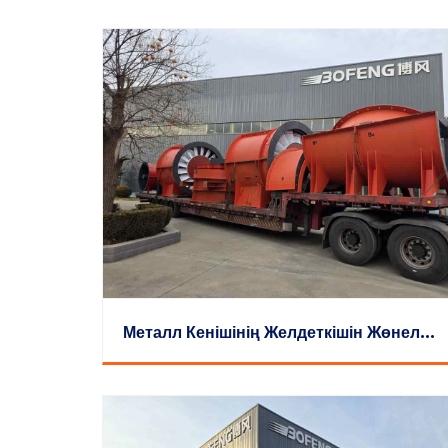
М
Еталл Кенішінің Желдеткішін Жөнелту Видеосы