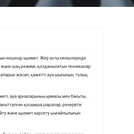
тын кешенді қызмет. Жер асты кеніштерінде
аз және шаң режимі, қолданылатын техникалар
маларын жасап, қажетті ауа шығынын, толық
меті, ауа арналарының қимасы мен бағыты,
бағытталған қосымша шаралар, резервтік
айту және қызмет көрсету ыңғайлылығын