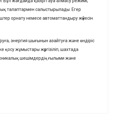
 Бұл жағдайда қазіргі ауа алмасу режимі,
алық талаптармен салыстырылады. Егер
іштер орнату немесе автоматтандыру жүйесін
руға, энергия шығынын азайтуға және өндіріс
е қосу жұмыстары жүргізіліп, шахтада
ехникалық шешімдердің ғылыми және