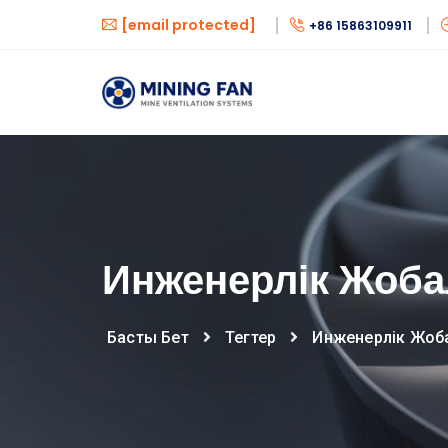
[email protected]
+86 15863109911
Инженерлік Жоба
Басты Бет
Тегтер
Инженерлік Жоб