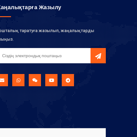
аңалықтарға Жазылу
ошталық таратуға жазылып, жаңалықтарды
лыңыз.