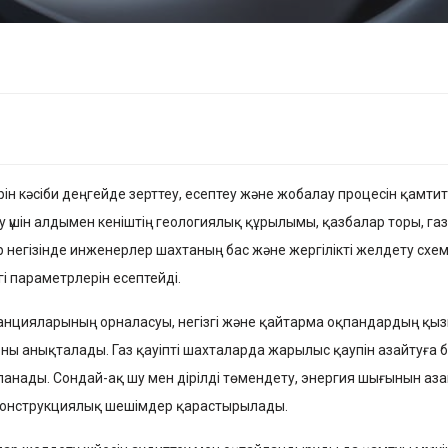
ін кәсіби деңгейде зерттеу, есептеу және жобалау процесін қамти
у үшін алдымен кеніштің геологиялық құрылымы, қазбалар торы, г
 негізінде инженерлер шахтаның бас және жергілікті желдету схе
 параметрлерін есептейді.
нцияларының орналасуы, негізгі және қайтарма оқпандардың қыз
рны анықталады. Газ қауіпті шахталарда жарылыс қаупін азайтуға 
нады. Сондай-ақ шу мен дірілді төмендету, энергия шығынын аз
конструкциялық шешімдер қарастырылады.