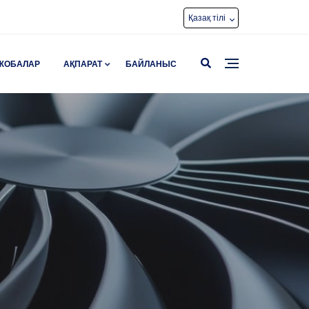
Қазақ тілі
ЖОБАЛАР
АҚПАРАТ
БАЙЛАНЫС