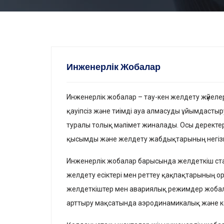
Инженерлік Жобалар
Инженерлік жобалар – тау-кен желдету жүйелер
қауіпсіз және тиімді ауа алмасуды ұйымдастыр
туралы толық мәлімет жиналады. Осы деректер
қысымды және желдету жабдықтарының негізгі
Инженерлік жобалар барысында желдеткіш ста
желдету есіктері мен реттеу қақпақтарының о
желдеткіштер мен авариялық режимдер жобала
арттыру мақсатында аэродинамикалық және 