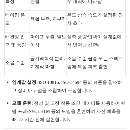
특성
슨함
수 대역에 나타남
베어링 온
온도 상승 속도가 설정된 경
윤활 부족, 과부하
도
사 초과
배관망 압
파이프 누출, 밸브
실측 풍량
/
압력이 설계값에
력 및 풍량
이상
서 벗어남
≥10%
공기역학적 분리,
소음 수준 급증 또는 스펙트
소음 수준
기계적 마찰
럼에 특정 피크 출현
임계값 설정
:
ISO 10816
,
ISO 14694
등의 표준을 참조하
고 장비 매뉴얼을 조합하여 조정합니다.
모델 훈련
: 정상 및 고장 작동 조건 데이터를 사용하여 랜
덤 포레스트,
LSTM
등의 모델을 훈련하여 사전 예측을
48–72 시간 전에 실현합니다.