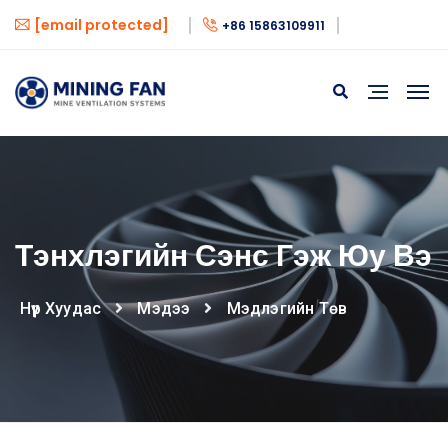
[email protected]
+86 15863109911
Тэнхлэгийн Сэнс Гэж Юу Вэ
Нүүр Хуудас
Мэдээ
Мэдлэгийн Төв