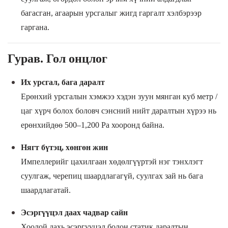
багасган, агаарын урсгалыг жигд гаргалт хэлбэрээр
гаргана.
Гурав. Гол онцлог
Их урсгал, бага даралт
Ерөнхий урсгалын хэмжээ хэдэн зуун мянган куб метр /
цаг хүрч болох боловч сэнсний нийт даралтын хүрээ нь
ерөнхийдөө 500–1,200 Pa хооронд байна.
Нягт бүтэц, хөнгөн жин
Импеллерийг цахилгаан хөдөлгүүртэй нэг тэнхлэгт
суулгаж, черепиц шаардлагагүй, суулгах зай нь бага
шаардлагатай.
Эсэргүүцэл даах чадвар сайн
Хоолой дахь эсэргүүцэл болон статик даралтын