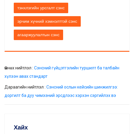
тэнхлэгийн урсгалт сэнс
эрчим хүчний хэмнэлттэй сэнс
агааржуулалтын сэнс
Өмнөх нийтлэл :
Сэнсний гүйцэтгэлийн туршилт ба талбайн
хүлээн авах стандарт
Дараагийн нийтлэл :
Сэнсний ослын кейсийн шинжилгээ:
доргилт ба дуу чимээний эрсдлээс хэрхэн сэргийлэх вэ
Хайх