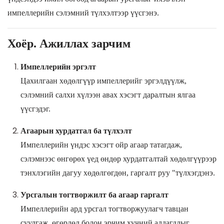
импеллерийн сэлэмний түлхэлтээр үүсгэнэ.
Хоёр. Ажиллах зарчим
Импеллерийн эргэлт
Цахилгаан хөдөлгүүр импеллерийг эргэлдүүлж,
сэлэмний салхи хүлээн авах хэсэгт даралтын ялгаа
үүсгэдэг.
Агаарын хурдатгал ба түлхэлт
Импеллерийн үндэс хэсэгт ойр агаар татагдаж,
сэлэмнээс өнгөрөх үед өндөр хурдатгалтай хөдөлгүүрээр
тэнхлэгийн дагуу хөдөлгөгдөн, гаргалт руу "
түлхэгдэнэ.
Урсгалын тогтворжилт ба агаар гаргалт
Импеллерийн ард урсгал тогтворжуулагч тавцан
суулгаж, өгөрдөл болон эрчим хүчний алдагдлыг