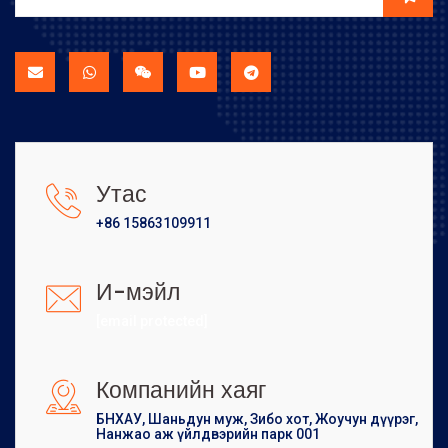
Утас
+86 15863109911
И-мэйл
[email protected]
Компанийн хаяг
БНХАУ, Шаньдун муж, Зибо хот, Жоучун дүүрэг,
Нанжао аж үйлдвэрийн парк 001