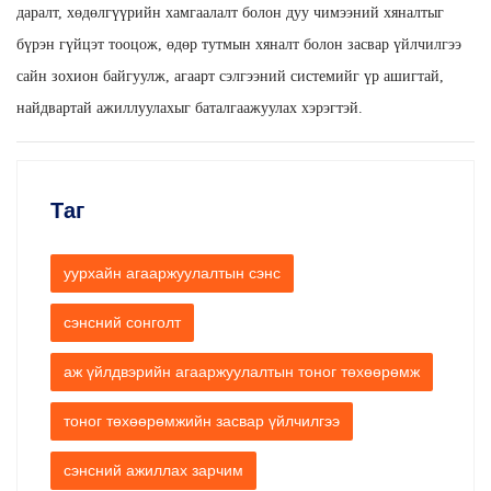
даралт, хөдөлгүүрийн хамгаалалт болон дуу чимээний хяналтыг
бүрэн гүйцэт тооцож, өдөр тутмын хяналт болон засвар үйлчилгээ
сайн зохион байгуулж, агаарт сэлгээний системийг үр ашигтай,
найдвартай ажиллуулахыг баталгаажуулах хэрэгтэй.
Таг
уурхайн агааржуулалтын сэнс
сэнсний сонголт
аж үйлдвэрийн агааржуулалтын тоног төхөөрөмж
тоног төхөөрөмжийн засвар үйлчилгээ
сэнсний ажиллах зарчим