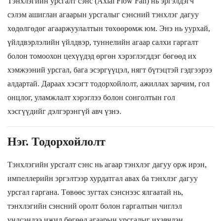
Тэнхлэгийн урсгалт сэнс (
Axial Flow Fan
) нь эргэлдэгч
сэлэм ашиглан агаарын урсгалыг сэнсний тэнхлэг дагуу
хөдөлгөдөг агааржуулалтын төхөөрөмж юм. Энэ нь уурхай,
үйлдвэрлэлийн үйлдвэр, туннелийн агаар салхи гаргалт
болон томоохон цехүүдэд өргөн хэрэглэгддэг бөгөөд их
хэмжээний урсгал, бага эсэргүүцэл, нягт бүтэцтэй гэдгээрээ
алдартай. Дараах хэсэгт тодорхойлолт, ажиллах зарчим, гол
онцлог, уламжлалт хэрэглээ болон сонголтын гол
хэсгүүдийг дэлгэрэнгүй авч үзнэ.
Нэг. Тодорхойлолт
Тэнхлэгийн урсгалт сэнс нь агаар тэнхлэг дагуу орж ирэн,
импеллерийн эргэлтээр хурдатгал авах ба тэнхлэг дагуу
урсгал гаргана. Төвөөс зугтах сэнснээс ялгаатай нь,
тэнхлэгийн сэнсний оролт болон гаргалтын чиглэл
үндсэндээ ижил бөгөөд агаарын урсгалыг ихэвчлэн