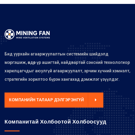
Бид уурхайн агааржуулалтын системийн шийдэлд
мэргэшиж, өндөр үр ашигтай, найдвартай сэнсний технологиор
харилцагчдыг аюулгүй агааржуулалт, эрчим хүчний хэмнэлт,
стратегийн зорилтоо бүрэн хангахад дэмжлэг үзүүлдэг.
КОМПАНИЙН ТАЛААР ДЭЛГЭРЭНГҮЙ
Компанитай Холбоотой Холбоосууд