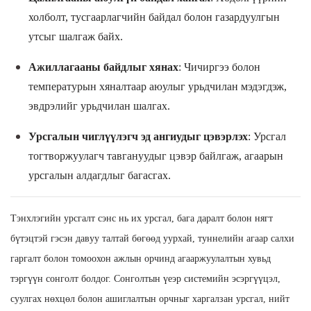
холболт, тусгаарлагчийн байдал болон газардуулгын
утсыг шалгаж байх.
Ажиллагааны байдлыг хянах
: Чичиргээ болон
температурын хяналтаар аюулыг урьдчилан мэдэгдэж,
эвдрэлийг урьдчилан шалгах.
Урсгалын чиглүүлэгч эд ангиудыг цэвэрлэх
: Урсгал
тогтворжуулагч тавгануудыг цэвэр байлгаж, агаарын
урсгалын алдагдлыг багасгах.
Тэнхлэгийн урсгалт сэнс нь их урсгал, бага даралт болон нягт
бүтэцтэй гэсэн давуу талтай бөгөөд уурхай, туннелийн агаар салхи
гаргалт болон томоохон ажлын орчинд агааржуулалтын хувьд
тэргүүн сонголт болдог. Сонголтын үеэр системийн эсэргүүцэл,
суулгах нөхцөл болон ашиглалтын орчныг харгалзан урсгал, нийт