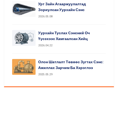
Урт Зайн Агааржуулалтад
Зориулсан Уурхайн Сэнс
2026.05.08
Уурхайн Туслах Сэнсний Оч
Үүсэхээс Хамгаалсан Хийц
2026.04.22
Олон Шатлалт Төвөөс Зугтах Сэнс:
Ажиллах Зарчим Ба Хэрэглээ
2025.05.29