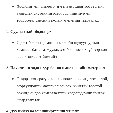
Хоолойн урт, диаметр, нугалаануудын тоо зэргийг
үндэслэн системийн эсэргүүцлийн муруйг
тооцоолж, сэнсний ажлын муруйтай тааруулах.
Суулгах зайг бодолцох
Оролт болон гаргалтын хоолойн шулуун уртын
хэмжээг баталгаажуулж, хэт богиносгохгүйгээр хөл
өөрчлөлтөөс зайлсхийх.
Цахилгаан хөдөлгүүр болон импеллерийн материал
Өндөр температур, хор хөнөөлтэй орчинд тэсвэртэй,
эсэргүүцэлтэй материал сонгох; чийгтэй тоостой
орчинд өндөр хамгаалалттай хөдөлгүүрийг сонгох
шаардлагатай.
Дуу чимээ болон чичиргээний хяналт