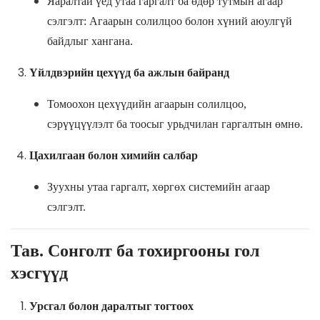
Яаралтай үед утаа гаргалт ба өдөр тутмын агаар
сэлгэлт: Агаарын солилцоо болон хүний аюулгүй
байдлыг хангана.
Үйлдвэрийн цехүүд ба ажлын байранд
Томоохон цехүүдийн агаарын солилцоо,
сэрүүцүүлэлт ба тоосыг урьдчилан гаргалтын өмнө.
Цахилгаан болон химийн салбар
Зуухны утаа гаргалт, хөргөх системийн агаар
сэлгэлт.
Тав. Сонголт ба тохиргооны гол
хэсгүүд
Урсгал болон даралтыг тогтоох