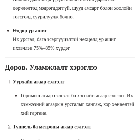
өөрчлөлтөд мэдрэгддэггүй, шууд амсарт болон хоолойн
төгсгөлд суурилуулж болно.
Өндөр үр ашиг
Их урсгал, бага эсэргүүцэлтэй нөхцөлд үр ашиг
ихэвчлэн 75%–85% хүрдэг.
Дөрөв. Уламжлалт хэрэглээ
Уурхайн агаар сэлгэлт
Горимын агаар сэлгэлт ба хэсгийн агаар сэлгэлт: Их
хэмжээний агаарын урсгалыг хангаж, хор хөнөөлтэй
хий гаргана.
Туннель ба метроны агаар сэлгэлт