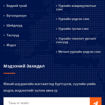
Бидний тухай
Уурхайн агааржуулалтын
сэнс
Бүтээгдэхүүн
Уурхайн үндсэн сэнс
Шийдлүүд
Уурхайн туслах сэнс
Төслүүд
Уурхайн тэнхлэгт урсгалт
сэнсүүд
Мэдээ
Металл уурхайн үндсэн сэнс
Мэдээний Захидал
Манай шуудангийн жагсаалтад бүртгүүлж, сүүлийн үеийн
мэдээ, мэдээллийг хүлээн авна уу.