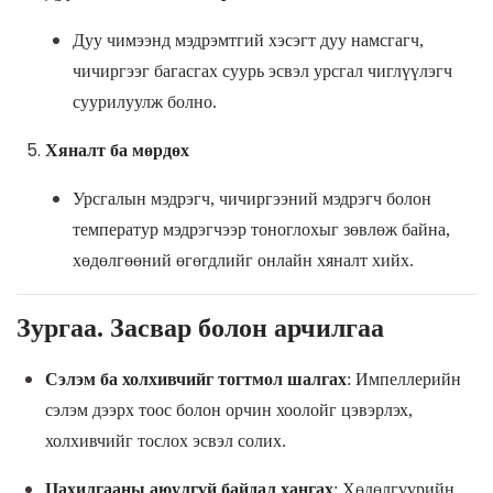
Дуу чимээнд мэдрэмтгий хэсэгт дуу намсгагч,
чичиргээг багасгах суурь эсвэл урсгал чиглүүлэгч
суурилуулж болно.
Хяналт ба мөрдөх
Урсгалын мэдрэгч, чичиргээний мэдрэгч болон
температур мэдрэгчээр тоноглохыг зөвлөж байна,
хөдөлгөөний өгөгдлийг онлайн хяналт хийх.
Зургаа. Засвар болон арчилгаа
Сэлэм ба холхивчийг тогтмол шалгах
: Импеллерийн
сэлэм дээрх тоос болон орчин хоолойг цэвэрлэх,
холхивчийг тослох эсвэл солих.
Цахилгааны аюулгүй байдал хангах
: Хөдөлгүүрийн