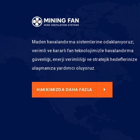
Maden havalandırma sistemlerine odaklanıyoruz;
verimli ve kararlı fan teknolojimizle havalandırma
güvenliği, enerji verimliliği ve stratejik hedeflerinize
ulaşmanıza yardımcı oluyoruz.
 DAHA FAZLA
HAKKIMIZDA DAHA FAZLA