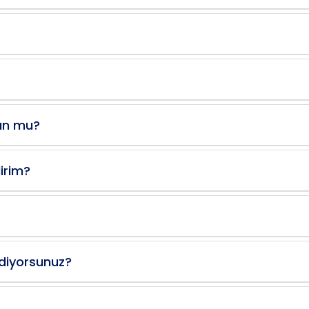
gun mu?
lirim?
 ediyorsunuz?