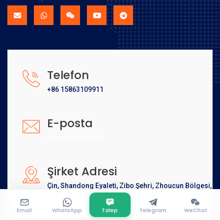
Telefon
+86 15863109911
E-posta
[email protected]
Şirket Adresi
Çin, Shandong Eyaleti, Zibo Şehri, Zhoucun Bölgesi,
Nanjiao Kasabası Sanayi Bölgesi No:001
Email
WhatsApp
Talep
Telegram
WeChat