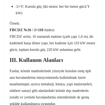
/2×Y: Kurulu güç (iki motor, her bir motor gücü Y
kW)
Örnek:
FBCDZ №16 / 2×110
ifadesi:
FBCDZ serisi, 16 numaralı makine (çark çapı 1,6 m), iki
kademeli karşı döner yapı, her kademe için 110 kW motor
gücü, toplam kurulu güç 220 kW anlamına gelir.
III. Kullanım Alanları
Fanlar, kömür madenlerinde yüzeyde kurulan emiş tipli
ana havalandırma istasyonlarında kullanılmak üzere
tasarlanmıştır; ayrıca metalurji, kimya, yapı malzemeleri,
nükleer sanayi gibi alanlardaki kömür dışı madenlerin
yeraltı ve yerüstü havalandırma sistemlerinde de geniş
şekilde kullanılmaya uygundur.