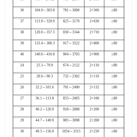
36
104.9
～
303.8
781
～
3000
2×560
≥80
37
113.9
～
329.9
825
～
3170
2×630
≥80
38
120.0
～
357.3
830
～
3344
2×710
≥80
39
133.4
～
386.3
917
～
3522
2×800
≥80
40
140.0
～
416.8
964
～
3705
2×900
≥80
24
25.3
～
79.9
674
～
2122
2×110
≥80
25
28.6
～
90.3
732
～
2302
2×110
≥80
26
32.2
～
101.6
791
～
2490
2×132
≥80
27
36.1
～
113.8
853
～
2685
2×160
≥80
28
40.2
～
126.9
918
～
2888
2×200
≥80
29
44.7
～
140.9
985
～
3098
2×200
≥80
30
49.5
～
156.0
1054
～
3315
2×250
≥80