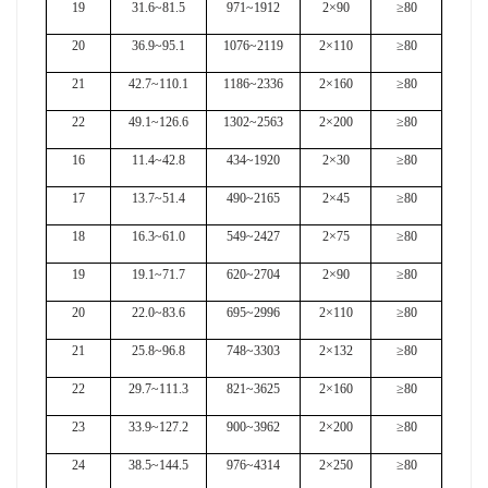
19
31.6~81.5
971~1912
2×90
≥80
20
36.9~95.1
1076~2119
2×110
≥80
21
42.7~110.1
1186~2336
2×160
≥80
22
49.1~126.6
1302~2563
2×200
≥80
16
11.4~42.8
434~1920
2×30
≥80
17
13.7~51.4
490~2165
2×45
≥80
18
16.3~61.0
549~2427
2×75
≥80
19
19.1~71.7
620~2704
2×90
≥80
20
22.0~83.6
695~2996
2×110
≥80
21
25.8~96.8
748~3303
2×132
≥80
22
29.7~111.3
821~3625
2×160
≥80
23
33.9~127.2
900~3962
2×200
≥80
24
38.5~144.5
976~4314
2×250
≥80