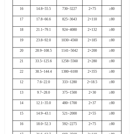
16
14.8~55.5
730~3227
2×75
≥80
17
17.8~66.6
825~3643
2×110
≥80
18
21.1~79.1
924~4080
2×132
≥80
19
23.8~92.0
1030~4560
2×185
≥80
20
28.9~108.5
1141~5042
2×200
≥80
21
33.5~125.6
1258~5560
2×280
≥80
22
38.5~144.4
1380~6100
2×355
≥80
12
7.6~22.0
333~1280
2×18.5
≥80
13
9.7~28.0
375~1500
2×30
≥80
14
12.1~35.0
480~1700
2×37
≥80
15
14.9~43.1
521~2000
2×55
≥80
16
18.0~52.3
592~2275
2×75
≥80