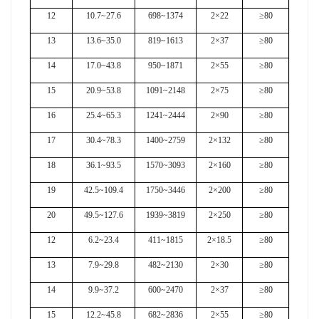
12
10.7~27.6
698~1374
2×22
≥80
13
13.6~35.0
819~1613
2×37
≥80
14
17.0~43.8
950~1871
2×55
≥80
15
20.9~53.8
1091~2148
2×75
≥80
16
25.4~65.3
1241~2444
2×90
≥80
17
30.4~78.3
1400~2759
2×132
≥80
18
36.1~93.5
1570~3093
2×160
≥80
19
42.5~109.4
1750~3446
2×200
≥80
20
49.5~127.6
1939~3819
2×250
≥80
12
6.2~23.4
411~1815
2×18.5
≥80
13
7.9~29.8
482~2130
2×30
≥80
14
9.9~37.2
600~2470
2×37
≥80
15
12.2~45.8
682~2836
2×55
≥80