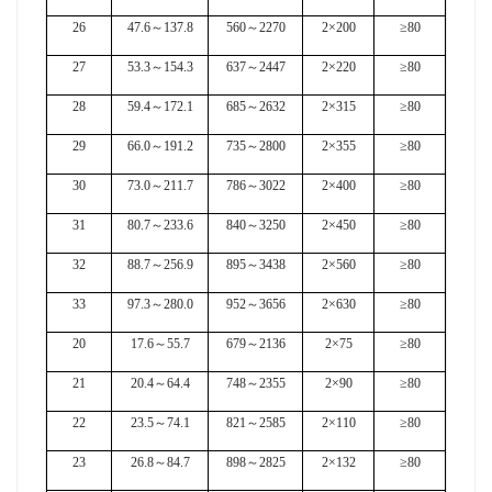
26
47.6
～
137.8
560
～
2270
2×200
≥80
27
53.3
～
154.3
637
～
2447
2×220
≥80
28
59.4
～
172.1
685
～
2632
2×315
≥80
29
66.0
～
191.2
735
～
2800
2×355
≥80
30
73.0
～
211.7
786
～
3022
2×400
≥80
31
80.7
～
233.6
840
～
3250
2×450
≥80
32
88.7
～
256.9
895
～
3438
2×560
≥80
33
97.3
～
280.0
952
～
3656
2×630
≥80
20
17.6
～
55.7
679
～
2136
2×75
≥80
21
20.4
～
64.4
748
～
2355
2×90
≥80
22
23.5
～
74.1
821
～
2585
2×110
≥80
23
26.8
～
84.7
898
～
2825
2×132
≥80