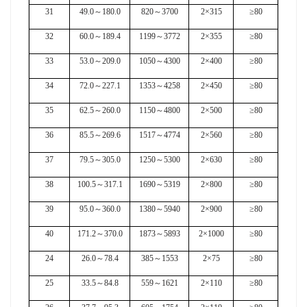
31
49.0
～
180.0
820
～
3700
2×315
≥80
32
60.0
～
189.4
1199
～
3772
2×355
≥80
33
53.0
～
209.0
1050
～
4300
2×400
≥80
34
72.0
～
227.1
1353
～
4258
2×450
≥80
35
62.5
～
260.0
1150
～
4800
2×500
≥80
36
85.5
～
269.6
1517
～
4774
2×560
≥80
37
79.5
～
305.0
1250
～
5300
2×630
≥80
38
100.5
～
317.1
1690
～
5319
2×800
≥80
39
95.0
～
360.0
1380
～
5940
2×900
≥80
40
171.2
～
370.0
1873
～
5893
2×1000
≥80
24
26.0
～
78.4
385
～
1553
2×75
≥80
25
33.5
～
84.8
559
～
1621
2×110
≥80