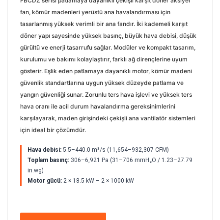
FBCDZ serisi patlamaya dayanıklı çekişli karşıt döner aksiyel
fan, kömür madenleri yerüstü ana havalandırması için
tasarlanmış yüksek verimli bir ana fandır. İki kademeli karşıt
döner yapı sayesinde yüksek basınç, büyük hava debisi, düşük
gürültü ve enerji tasarrufu sağlar. Modüler ve kompakt tasarım,
kurulumu ve bakımı kolaylaştırır, farklı ağ dirençlerine uyum
gösterir. Eşlik eden patlamaya dayanıklı motor, kömür madeni
güvenlik standartlarına uygun yüksek düzeyde patlama ve
yangın güvenliği sunar. Zorunlu ters hava işlevi ve yüksek ters
hava oranı ile acil durum havalandırma gereksinimlerini
karşılayarak, maden girişindeki çekişli ana vantilatör sistemleri
için ideal bir çözümdür.
Hava debisi:
5.5–440.0 m³/s (11,654–932,307 CFM)
Toplam basınç:
306–6,921 Pa (31–706 mmH₂O / 1.23–27.79
in.wg)
Motor gücü:
2 × 18.5 kW – 2 × 1000 kW