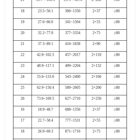
18
23.5~56.1
306~1350
2×37
≥80
19
27.6~66.0
341~1504
2×55
≥80
20
32.2~77.0
377~3334
2×75
≥80
21
37.3~89.1
416~1838
2×90
≥80
22
42.8~102.5
457~2017
2×110
≥80
23
48.9~117.1
499~2204
2×132
≥80
24
55.6~133.0
543~2400
2×160
≥80
25
62.9~150.4
589~2605
2×200
≥80
26
73.6~169.5
627~2710
2×250
≥80
16
18.9~48.7
688~1356
2×37
≥80
17
22.7~58.4
777~1531
2×55
≥80
18
26.9~69.3
871~1716
2×75
≥80