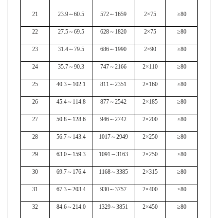
21
23.9
～
60.5
572
～
1659
2×75
≥80
22
27.5
～
69.5
628
～
1820
2×75
≥80
23
31.4
～
79.5
686
～
1990
2×90
≥80
24
35.7
～
90.3
747
～
2166
2×110
≥80
25
40.3
～
102.1
811
～
2351
2×160
≥80
26
45.4
～
114.8
877
～
2542
2×185
≥80
27
50.8
～
128.6
946
～
2742
2×200
≥80
28
56.7
～
143.4
1017
～
2949
2×250
≥80
29
63.0
～
159.3
1091
～
3163
2×250
≥80
30
69.7
～
176.4
1168
～
3385
2×315
≥80
31
67.3
～
203.4
930
～
3757
2×400
≥80
32
84.6
～
214.0
1329
～
3851
2×450
≥80