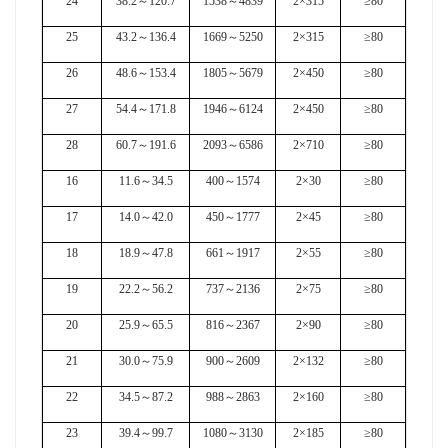
24
38.2
～
120.7
1538
～
4839
2×315
≥80
25
43.2
～
136.4
1669
～
5250
2×315
≥80
26
48.6
～
153.4
1805
～
5679
2×450
≥80
27
54.4
～
171.8
1946
～
6124
2×450
≥80
28
60.7
～
191.6
2093
～
6586
2×710
≥80
16
11.6
～
34.5
400
～
1574
2×30
≥80
17
14.0
～
42.0
450
～
1777
2×45
≥80
18
18.9
～
47.8
661
～
1917
2×55
≥80
19
22.2
～
56.2
737
～
2136
2×75
≥80
20
25.9
～
65.5
816
～
2367
2×90
≥80
21
30.0
～
75.9
900
～
2609
2×132
≥80
22
34.5
～
87.2
988
～
2863
2×160
≥80
23
39.4
～
99.7
1080
～
3130
2×185
≥80