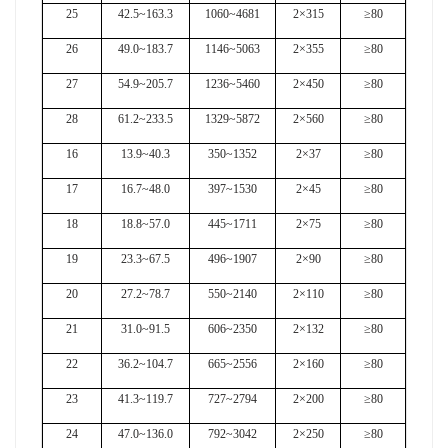
25
42.5~163.3
1060~4681
2×315
≥80
26
49.0~183.7
1146~5063
2×355
≥80
27
54.9~205.7
1236~5460
2×450
≥80
28
61.2~233.5
1329~5872
2×560
≥80
16
13.9~40.3
350~1352
2×37
≥80
17
16.7~48.0
397~1530
2×45
≥80
18
18.8~57.0
445~1711
2×75
≥80
19
23.3~67.5
496~1907
2×90
≥80
20
27.2~78.7
550~2140
2×110
≥80
21
31.0~91.5
606~2350
2×132
≥80
22
36.2~104.7
665~2556
2×160
≥80
23
41.3~119.7
727~2794
2×200
≥80
24
47.0~136.0
792~3042
2×250
≥80