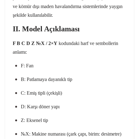
ve kömür dışı maden havalandırma sistemlerinde yaygın
şekilde kullanılabilir.
II. Model Açıklaması
F B C D Z №X / 2×Y
kodundaki harf ve sembollerin
anlamı:
F: Fan
B: Patlamaya dayanıklı tip
C: Emiş tipli (çekişli)
D: Karşı döner yapı
Z: Eksenel tip
№X: Makine numarası (çark çapı, birim: desimetre)