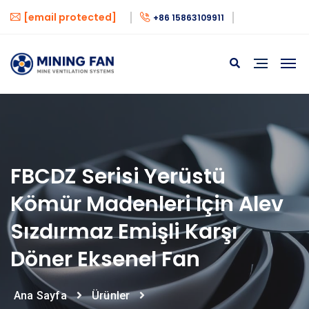
[email protected]
+86 15863109911
FBCDZ Serisi Yerüstü
Kömür Madenleri Için Alev
Sızdırmaz Emişli Karşı
Döner Eksenel Fan
Ana Sayfa
Ürünler