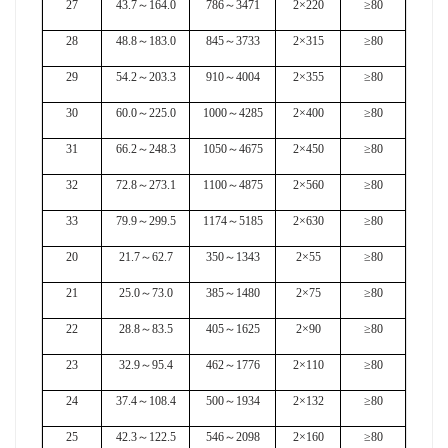
27
43.7
～
164.0
786
～
3471
2×220
≥80
28
48.8
～
183.0
845
～
3733
2×315
≥80
29
54.2
～
203.3
910
～
4004
2×355
≥80
30
60.0
～
225.0
1000
～
4285
2×400
≥80
31
66.2
～
248.3
1050
～
4675
2×450
≥80
32
72.8
～
273.1
1100
～
4875
2×560
≥80
33
79.9
～
299.5
1174
～
5185
2×630
≥80
20
21.7
～
62.7
350
～
1343
2×55
≥80
21
25.0
～
73.0
385
～
1480
2×75
≥80
22
28.8
～
83.5
405
～
1625
2×90
≥80
23
32.9
～
95.4
462
～
1776
2×110
≥80
24
37.4
～
108.4
500
～
1934
2×132
≥80
25
42.3
～
122.5
546
～
2098
2×160
≥80