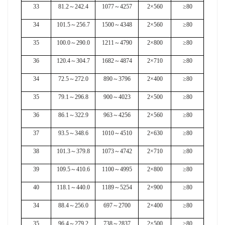
33
81.2
～
242.4
1077
～
4257
2×560
≥80
34
101.5
～
256.7
1500
～
4348
2×560
≥80
35
100.0
～
290.0
1211
～
4790
2×800
≥80
36
120.4
～
304.7
1682
～
4874
2×710
≥80
34
72.5
～
272.0
890
～
3796
2×400
≥80
35
79.1
～
296.8
900
～
4023
2×500
≥80
36
86.1
～
322.9
963
～
4256
2×560
≥80
37
93.5
～
348.6
1010
～
4510
2×630
≥80
38
101.3
～
379.8
1073
～
4742
2×710
≥80
39
109.5
～
410.6
1100
～
4995
2×800
≥80
40
118.1
～
440.0
1189
～
5254
2×900
≥80
34
88.4
～
256.0
697
～
2700
2×400
≥80
35
96.4
～
279.2
738
～
2837
2×500
≥80