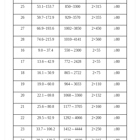
25
53.1~153.7
850~3300
2×315
≥80
26
59.7~172.9
929~3570
2×355
≥80
27
66.9~193.6
1002~3850
2×450
≥80
28
74.6~215.9
1010~4141
2×560
≥80
16
9.0
～
37.4
550
～
2300
2×55
≥80
17
13.6
～
42.9
772
～
2428
2×55
≥80
18
16.1
～
50.9
865
～
2722
2×75
≥80
19
19.0
～
60.0
964
～
3033
2×110
≥80
20
22.1
～
69.8
1068
～
3360
2×132
≥80
21
25.6
～
80.8
1177
～
3705
2×160
≥80
22
29.5
～
92.9
1292
～
4066
2×200
≥80
23
33.7
～
106.2
1412
～
4444
2×250
≥80