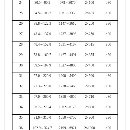
24
30.5
～
96.2
978
～
3076
2×160
≥80
25
34.5
～
108.7
1061
～
3338
2×185
≥80
26
38.8
～
122.3
1147
～
3610
2×250
≥80
27
43.4
～
137.0
1237
～
3893
2×250
≥80
28
48.4
～
152.8
1331
～
4187
2×315
≥80
29
53.8
～
169.7
1427
～
4491
2×355
≥80
30
59.5
～
187.9
1527
～
4806
2×450
≥80
31
57.0
～
220.0
1200
～
5400
2×560
≥80
32
72.3
～
228.0
1738
～
5468
2×560
≥80
33
67.0
～
260.0
1350
～
6050
2×710
≥80
34
86.7
～
273.4
1962
～
6173
2×800
≥80
35
81.0
～
315.0
1550
～
6750
2×900
≥80
36
102.9
～
324.7
2199
～
6921
2×1000
≥80