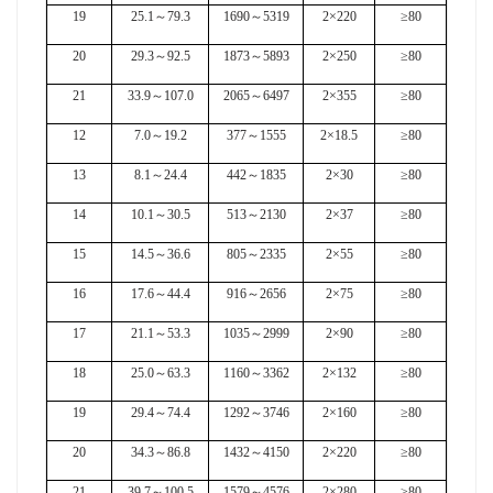
19
25.1
～
79.3
1690
～
5319
2×220
≥80
20
29.3
～
92.5
1873
～
5893
2×250
≥80
21
33.9
～
107.0
2065
～
6497
2×355
≥80
12
7.0
～
19.2
377
～
1555
2×18.5
≥80
13
8.1
～
24.4
442
～
1835
2×30
≥80
14
10.1
～
30.5
513
～
2130
2×37
≥80
15
14.5
～
36.6
805
～
2335
2×55
≥80
16
17.6
～
44.4
916
～
2656
2×75
≥80
17
21.1
～
53.3
1035
～
2999
2×90
≥80
18
25.0
～
63.3
1160
～
3362
2×132
≥80
19
29.4
～
74.4
1292
～
3746
2×160
≥80
20
34.3
～
86.8
1432
～
4150
2×220
≥80
21
39.7
～
100.5
1579
～
4576
2×280
≥80