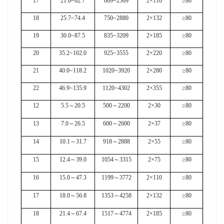
17
21.6~62.7
669~2569
2×110
≥80
18
25.7~74.4
750~2880
2×132
≥80
19
30.0~87.5
835~3209
2×185
≥80
20
35.2~102.0
925~3555
2×220
≥80
21
40.0~118.2
1020~3920
2×280
≥80
22
46.9~135.9
1120~4302
2×355
≥80
12
5.5
～
20.5
500
～
2200
2×30
≥80
13
7.0
～
26.5
600
～
2600
2×37
≥80
14
10.1
～
31.7
918
～
2888
2×55
≥80
15
12.4
～
39.0
1054
～
3315
2×75
≥80
16
15.0
～
47.3
1199
～
3772
2×110
≥80
17
18.0
～
56.8
1353
～
4258
2×132
≥80
18
21.4
～
67.4
1517
～
4774
2×185
≥80