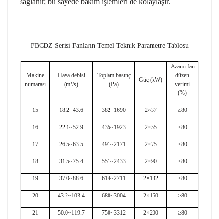
sağlanır; bu sayede bakım işlemleri de kolaylaşır.
FBCDZ Serisi Fanların Temel Teknik Parametre Tablosu
Azami fan
Makine
Hava debisi
Toplam basınç
düzen
Güç (kW)
numarası
(m³/s)
(Pa)
verimi
(%)
15
18.2~43.6
382~1690
2×37
≥80
16
22.1~52.9
435~1923
2×55
≥80
17
26.5~63.5
491~2171
2×75
≥80
18
31.5~75.4
551~2433
2×90
≥80
19
37.0~88.6
614~2711
2×132
≥80
20
43.2~103.4
680~3004
2×160
≥80
21
50.0~119.7
750~3312
2×200
≥80