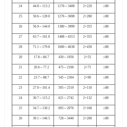
24
44.8
～
113.2
1176
～
3408
2×220
≥80
25
50.6
～
128.0
1276
～
3698
2×280
≥80
26
56.9
～
144.0
1380
～
3999
2×355
≥80
27
63.7
～
161.0
1488
～
4313
2×355
≥80
28
71.1
～
179.8
1600
～
4638
2×450
≥80
20
17.8
～
66.7
450
～
1950
2×55
≥80
21
20.6
～
77.2
475
～
2100
2×75
≥80
22
23.7
～
88.7
545
～
2304
2×90
≥80
23
27.0
～
101.4
595
～
2519
2×110
≥80
24
30.7
～
115.2
621
～
2742
2×132
≥80
25
34.7
～
130.2
695
～
2976
2×160
≥80
26
39.1
～
146.5
728
～
3440
2×200
≥80