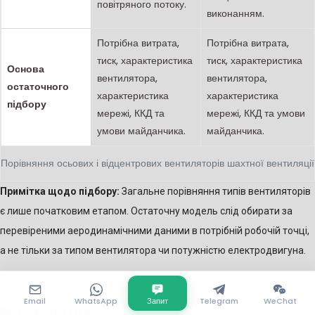
повітряного потоку.
виконанням.
Потрібна витрата,
Потрібна витрата,
тиск, характеристика
тиск, характеристика
Основа
вентилятора,
вентилятора,
остаточного
характеристика
характеристика
підбору
мережі, ККД та
мережі, ККД та умови
умови майданчика.
майданчика.
Порівняння осьових і відцентрових вентиляторів шахтної вентиляції
Примітка щодо підбору:
Загальне порівняння типів вентиляторів
є лише початковим етапом. Остаточну модель слід обирати за
перевіреними аеродинамічними даними в потрібній робочій точці,
а не тільки за типом вентилятора чи потужністю електродвигуна.
Основні технічні параметри та
аеродинамічні характеристики
Email
WhatsApp
Запит
Telegram
WeChat
вентилятора