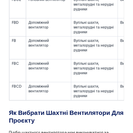
металорудні та нерудні
рудники
FBD
Допоміжний
Вугільні шахти,
Вибухо
вентилятор
металорудні та нерудні
рудники
FB
Допоміжний
Вугільні шахти,
Вибухо
вентилятор
металорудні та нерудні
рудники
FBC
Допоміжний
Вугільні шахти,
Вибухо
вентилятор
металорудні та нерудні
рудники
FBCD
Допоміжний
Вугільні шахти,
Вибухо
вентилятор
металорудні та нерудні
рудники
Як Вибрати Шахтні Вентилятори Для
Проєкту
Підбір шахтного вентилятора має виконуватися за