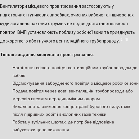
Вентилятори місцевого провітрювання застосовують у
підготовчих і тупикових виробках, очисних вибоях та інших зонах,
куди загальношахтний струмінь не подає достатньої кількості
повітря. ВМП установлюють поблизу робочої зони та приєднують
[2]
[3]
до жорсткого або гнучкого вентиляційного трубопроводу.
Типові завдання місцевого провітрювання:
Нагнітання свіжого повітря вентиляційним трубопроводом до
вибою
Відсмоктування забрудненого повітря з місцевої робочої зони
Подача повітря через довгі вентиляційні трубопроводи або
мережі з високим аеродинамічним опором
Видалення та зниження концентрації бурового пилу, газів
після підривних робіт і вихлопних газів техніки
Робота у вугільних шахтах, де потрібне відповідне
вибухозахищене виконання