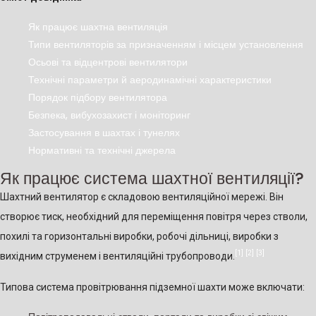
Як працює шахтна вентиляція
Типи вентиляторів за призначенням і місцем установлення
Осьові та відцентрові вентилятори
Технічні параметри й аеродинамічні характеристики
Порядок підбору вентилятора
Безпека, вибухозахист і моніторинг
Застосування в шахтах і тунелях
Нормативні та технічні джерела
Як працює система шахтної вентиляції?
Шахтний вентилятор є складовою вентиляційної мережі. Він
створює тиск, необхідний для переміщення повітря через стволи,
похилі та горизонтальні виробки, робочі дільниці, виробки з
[1]
[2]
[3]
вихідним струменем і вентиляційні трубопроводи.
Типова система провітрювання підземної шахти може включати: