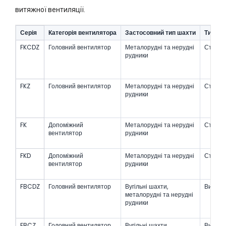
витяжної вентиляції.
Серія
Категорія вентилятора
Застосовний тип шахти
Тип за
FKCDZ
Головний вентилятор
Металорудні та нерудні
Станда
рудники
FKZ
Головний вентилятор
Металорудні та нерудні
Станда
рудники
FK
Допоміжний
Металорудні та нерудні
Станда
вентилятор
рудники
FKD
Допоміжний
Металорудні та нерудні
Станда
вентилятор
рудники
FBCDZ
Головний вентилятор
Вугільні шахти,
Вибухо
металорудні та нерудні
рудники
FBCZ
Головний вентилятор
Вугільні шахти,
Вибухо