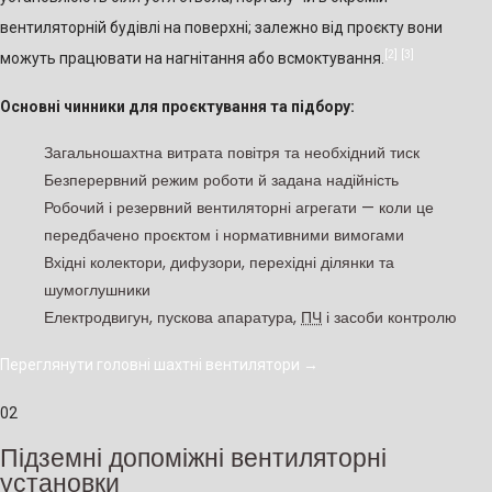
вентиляторній будівлі на поверхні; залежно від проєкту вони
[2]
[3]
можуть працювати на нагнітання або всмоктування.
Основні чинники для проєктування та підбору:
Загальношахтна витрата повітря та необхідний тиск
Безперервний режим роботи й задана надійність
Робочий і резервний вентиляторні агрегати — коли це
передбачено проєктом і нормативними вимогами
Вхідні колектори, дифузори, перехідні ділянки та
шумоглушники
Електродвигун, пускова апаратура,
ПЧ
і засоби контролю
Переглянути головні шахтні вентилятори
→
02
Підземні допоміжні вентиляторні
установки