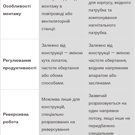
для корпусу, вхідного
Особливості
монтажу в
патрубка та
монтажу
повітроводі або
компонування
вентиляторній
нагнітального
станції.
патрубка.
Залежно від
Залежно від
конструкції — зміною
конструкції — зміною
Регулювання
кута лопаток,
частоти обертання,
продуктивності
частоти обертання
вхідним напрямним
або обома
апаратом або
способами.
заслінками.
Зазвичай
Можлива лише для
розраховуються на
конструкцій,
один напрямок
Реверсивна
спеціально
потоку, якщо інше не
робота
розрахованих на
передбачено
реверсування
спеціальним