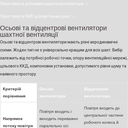
Переглянути допоміжні шахтні вентилятори
→
Переглянути ВМП для вугільних шахт
→
Осьові та відцентрові вентилятори
шахтної вентиляції
Осьові та відцентрові вентилятори мають різні аеродинамічні
схеми. Жоден тип не є універсально кращим для всіх шахт. Вибір
залежить від потрібної робочої точки, опору вентиляційної мережі,
цільового ККД, компоновки установки, допустимого рівня шуму та
наявного простору.
Критерій
Осьові
Відцентрові
порівняння
вентилятори
вентилятори
Повітря входить до
Повітря входить і
центральної частини
Напрямок
виходить переважно
робочого колеса й
потоку повітря
паралельно осі