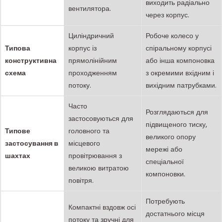
виходить радіально
вентилятора.
через корпус.
Циліндричний
Робоче колесо у
Типова
корпус із
спіральному корпусі
конструктивна
прямолінійним
або інша компоновка
схема
проходженням
з окремими вхідним і
потоку.
вихідним патрубками.
Часто
Розглядаються для
застосовуються для
підвищеного тиску,
Типове
головного та
великого опору
застосування в
місцевого
мережі або
шахтах
провітрювання з
спеціальної
великою витратою
компоновки.
повітря.
Потребують
Компактні вздовж осі
достатнього місця
потоку та зручні для