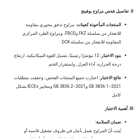
II. تفاصيل فحص مراوح بوفينج
المنتجات المأخوذة كعينات:
مراوح تدفق محوري مقاومة
للانفجار من سلسلة FKZ وFBCD، ومراوح الطرد المركزي
المقاومة للانفجار من سلسلة DCK.
بنود الاختبار:
12 مؤشرًا رئيسيًا، تشمل القوة الميكانيكية، ارتفاع
درجة الحرارة، أداء العزل، واستقرار الختم.
نتائج الاختبار:
اجتازت جميع المنتجات الفحص، وحققت متطلبات
GB 3836.1–2021 وGB 3836.2–2021 ومعايير IECEx بشكل
كامل.
III. أهمية الاجتياز
ضمان السلامة:
يُثبت أنّ المراوح تعمل بأمان في ظروف تشغيل قاسية أو