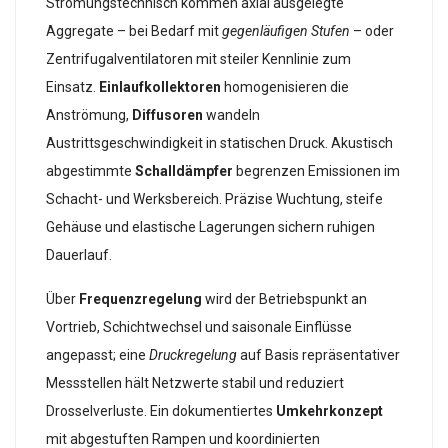
Strömungstechnisch kommen axial ausgelegte
Aggregate – bei Bedarf mit
gegenläufigen Stufen
– oder
Zentrifugalventilatoren mit steiler Kennlinie zum
Einsatz.
Einlaufkollektoren
homogenisieren die
Anströmung,
Diffusoren
wandeln
Austrittsgeschwindigkeit in statischen Druck. Akustisch
abgestimmte
Schalldämpfer
begrenzen Emissionen im
Schacht- und Werksbereich. Präzise Wuchtung, steife
Gehäuse und elastische Lagerungen sichern ruhigen
Dauerlauf.
Über
Frequenzregelung
wird der Betriebspunkt an
Vortrieb, Schichtwechsel und saisonale Einflüsse
angepasst; eine
Druckregelung
auf Basis repräsentativer
Messstellen hält Netzwerte stabil und reduziert
Drosselverluste. Ein dokumentiertes
Umkehrkonzept
mit abgestuften Rampen und koordinierten