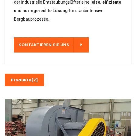
der industrielle Entstaubungslüfter eine
leise, effiziente
und normgerechte Lösung
für staubintensive
Bergbauprozesse.
 UNS
KONTAKTIEREN SIE UNS
Produkte[2]