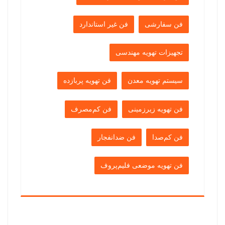
فن سفارشی
فن غیر استاندارد
تجهیزات تهویه مهندسی
سیستم تهویه معدن
فن تهویه پربازده
فن تهویه زیرزمینی
فن کم‌مصرف
فن کم‌صدا
فن ضدانفجار
فن تهویه موضعی فلیم‌پروف