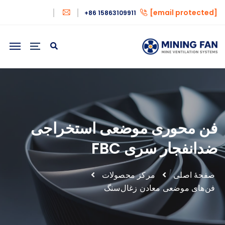
[email protected]
+86 15863109911
فن محوری موضعی استخراجی
ضدانفجار سری FBC
صفحهٔ اصلی
مرکز محصولات
فن‌های موضعی معادن زغال‌سنگ