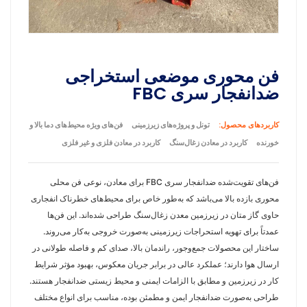
فن محوری موضعی استخراجی
ضدانفجار سری FBC
کاربردهای محصول:
تونل و پروژه‌های زیرزمینی
فن‌های ویژه محیط‌های دما بالا و
خورنده
کاربرد در معادن زغال‌سنگ
کاربرد در معادن فلزی و غیر فلزی
فن‌های تقویت‌شده ضدانفجار سری FBC برای معادن، نوعی فن محلی
محوری بازده بالا می‌باشد که به‌طور خاص برای محیط‌های خطرناک انفجاری
حاوی گاز متان در زیرزمین معدن زغال‌سنگ طراحی شده‌اند. این فن‌ها
عمدتاً برای تهویه استحراجات زیرزمینی به‌صورت خروجی به‌کار می‌روند.
ساختار این محصولات جمع‌وجور، راندمان بالا، صدای کم و فاصله طولانی در
ارسال هوا دارند؛ عملکرد عالی در برابر جریان معکوس، بهبود مؤثر شرایط
کار در زیرزمین و مطابق با الزامات ایمنی و محیط زیستی ضدانفجار هستند.
طراحی به‌صورت ضدانفجار ایمن و مطمئن بوده، مناسب برای انواع مختلف