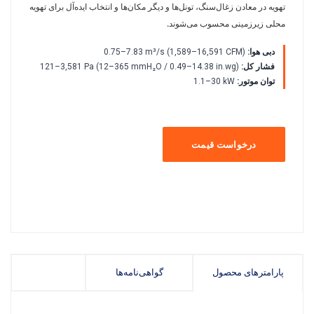
تهویه در معادن زغال‌سنگ، تونل‌ها و دیگر مکان‌ها و انتخاب ایده‌آل برای تهویه
محلی زیرزمینی محسوب می‌شوند.
دبی هوا:
0.75–7.83 m³/s (1,589–16,591 CFM)
فشار کل:
121–3,581 Pa (12–365 mmH₂O / 0.49–14.38 in.wg)
توان موتور:
1.1–30 kW
درخواست قیمت
پارامترهای محصول
گواهی‌نامه‌ها