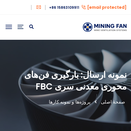
[email protected]
+86 15863109911
نمونه ارسال: بارگیری فن‌های
محوری معدنی سری FBC
صفحهٔ اصلی
پروژه‌ها و نمونه کارها