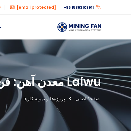
[email protected]
+86 15863109911
ص
Laiwu معدن آهن: فن تهویه موضعی FBD-نمونه کار
صفحهٔ اصلی
پروژه‌ها و نمونه کارها