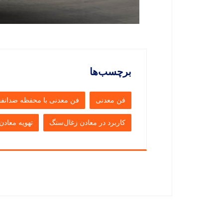
برچسب‌ها
فن معدنی
فن معدنی با محفظه ضدانفج
کاربرد در معادن زغال‌سنگ
تهویه معادن