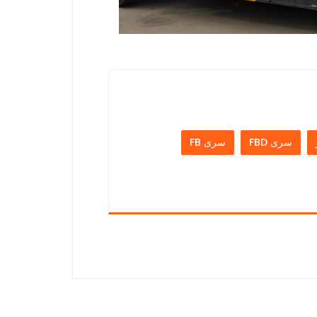
سری FBD
سری FB