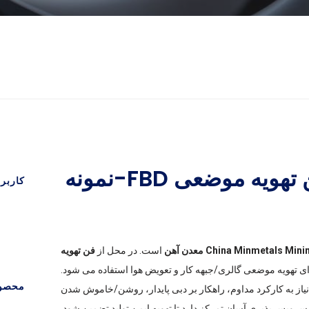
Laiwu معدن آهن: فن تهویه موضعی FBD-نمونه
کاربرد
China Minmetals Mi معدن آهن
است. در محل از
فن تهویه
ی تهویه موضعی گالری/جبهه کار و تعویض هوا استفاده می شود.
محصو
نیاز به کارکرد مداوم، راهکار بر دبی پایدار، روشن/خاموش شدن
رویس پذیری آسان تمرکز دارد تا تهویه ایمن تولید تضمین شود.