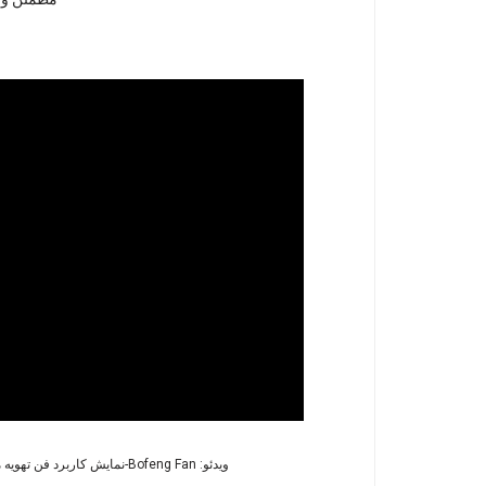
ویدئو: Bofeng Fan-نمایش کاربرد فن تهویه موضعی معدنی سری FBD در محل پروژه (Laiwu معدن آهن)