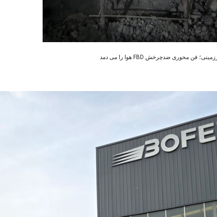
 فن محوری ضدچرخش FBD هوا را می دمد