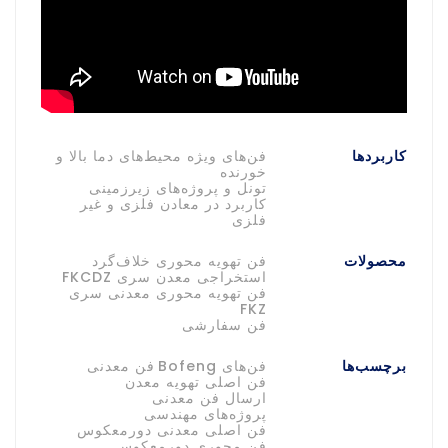
کاربردها
فن‌های ویژه محیط‌های دما بالا و
خورنده
تونل و پروژه‌های زیرزمینی
کاربرد در معادن فلزی و غیر
فلزی
محصولات
فن تهویه محوری خلاف‌گرد
استخراجی معدن سری FKCDZ
فن تهویه محوری معدنی سری
FKZ
فن سفارشی
برچسب‌ها
فن‌های Bofeng
فن معدنی
فن اصلی تهویه معدن
ارسال فن معدنی
پروژه‌های مهندسی
فن اصلی معدنی دورمعکوس
فن محوری دورمعکوس