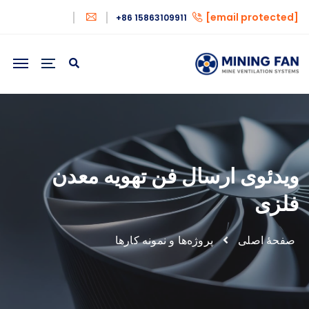
[email protected]
+86 15863109911
ویدئوی ارسال فن تهویه معدن
فلزی
صفحهٔ اصلی
پروژه‌ها و نمونه کارها