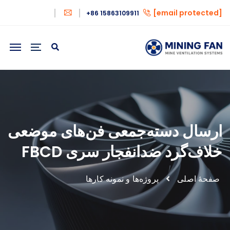
[email protected]
+86 15863109911
ارسال دسته‌جمعی فن‌های موضعی
خلاف‌گرد ضدانفجار سری FBCD
صفحهٔ اصلی
پروژه‌ها و نمونه کارها