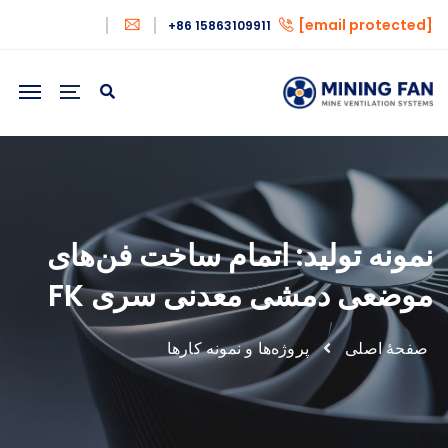
[email protected]
+86 15863109911
نمونه تولید: اتمام ساخت فن‌های
موضعی دمشی معدنی سری FK
صفحهٔ اصلی
پروژه‌ها و نمونه کارها