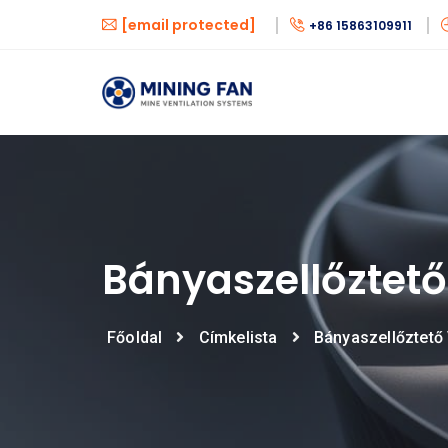
[email protected]
+86 15863109911
Bányaszellőztető
Főoldal
Címkelista
Bányaszellőztető 