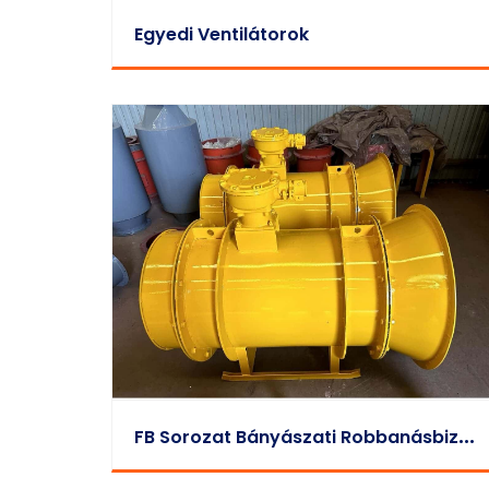
Egyedi Ventilátorok
F
B Sorozat Bányászati Robbanásbiztos, Befúvó Axiális Helyi Ventilátor