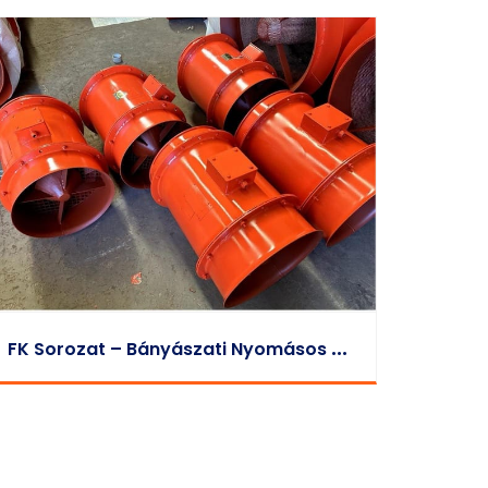
F
K Sorozat – Bányászati Nyomásos Axiális Helyi Ventilátor