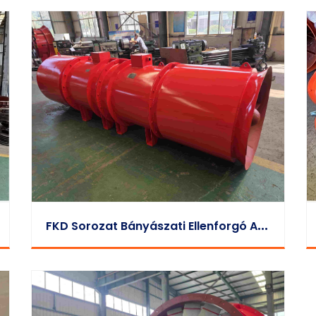
F
KD Sorozat Bányászati Ellenforgó Axiális Befúvó Helyi Ventilátor