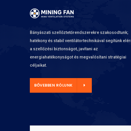
Bányászati szellőztetőrendszerekre szakosodtunk;
hatékony és stabil ventilátortechnikával segítünk elér
a szellőzési biztonságot, javítani az
energiahatékonyságot és megvalósítani stratégiai
céljaikat.
BEN RÓLUNK
BŐVEBBEN RÓLUNK