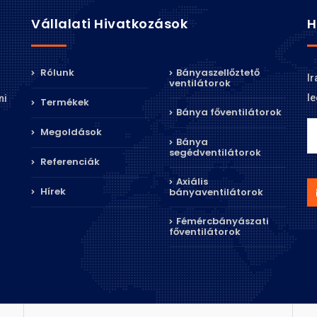
Vállalati Hivatkozások
H
Rólunk
Bányaszellőztető
Ir
ventilátorok
le
ni
Termékek
Bánya főventilátorok
Megoldások
Bánya
segédventilátorok
Referenciák
Axiális
Hírek
bányaventilátorok
Fémércbányászati
főventilátorok