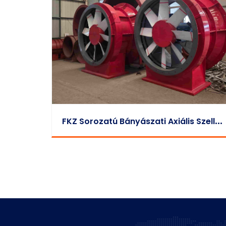
F
KZ Sorozatú Bányászati Axiális Szellőztető Ventilátor