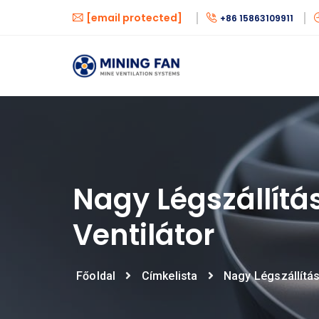
[email protected]
+86 15863109911
Nagy Légszállítá
Ventilátor
Főoldal
Címkelista
Nagy Légszállítás