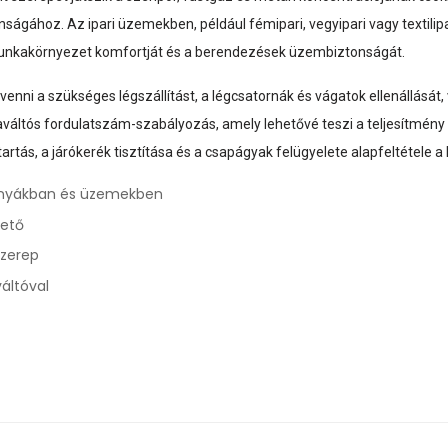
gához. Az ipari üzemekben, például fémipari, vegyipari vagy textilipar
munkakörnyezet komfortját és a berendezések üzembiztonságát.
 venni a szükséges légszállítást, a légcsatornák és vágatok ellenállásá
iaváltós fordulatszám-szabályozás, amely lehetővé teszi a teljesítmény 
tás, a járókerék tisztítása és a csapágyak felügyelete alapfeltétele
ányákban és üzemekben
hető
szerep
áltóval