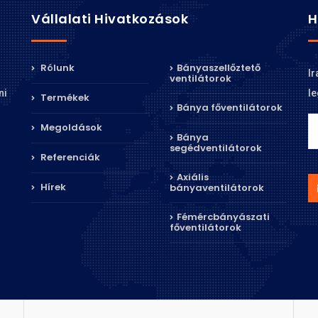
Vállalati Hivatkozások
H
Rólunk
Bányaszellőztető
Ir
ventilátorok
le
ni
Termékek
Bánya főventilátorok
Megoldások
Bánya
segédventilátorok
Referenciák
Axiális
Hírek
bányaventilátorok
Fémércbányászati
főventilátorok