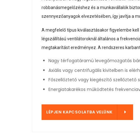
robbanásmegelőzéshez és a munkavállalók biztonsá
szennyezőanyagok elvezetésében, így javítja a 
A megfelelő típus kiválasztásakor figyelembe kell
légszállítású ventilátoroknál általános a frekvenc
megtakarítást eredményez. A rendszeres karbantar
Nagy térfogatáramú levegőmozgatás b
Axiális vagy centrifugális kivitelben is elér
Főszellőztető vagy kiegészítő szellőztető 
Energiatakarékos működtetés frekvenciav
SOLATBA VELÜNK
LÉPJEN KAPCSOLATBA VELÜNK