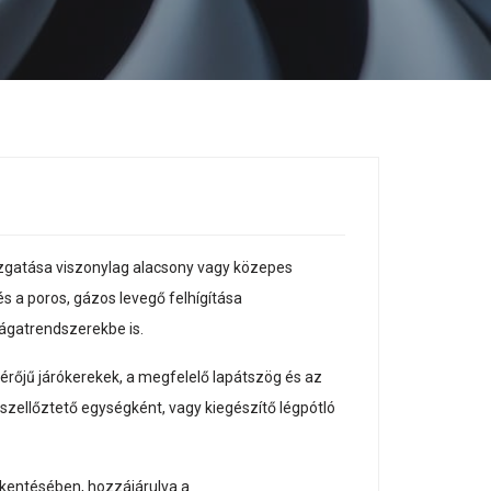
ozgatása viszonylag alacsony vagy közepes
 a poros, gázos levegő felhígítása
 vágatrendszerekbe is.
mérőjű járókerekek, a megfelelő lapátszög és az
zellőztető egységként, vagy kiegészítő légpótló
kkentésében, hozzájárulva a