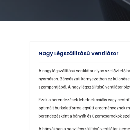
Nagy Légszállítású Ventilátor
A nagy légszállítású ventilátor olyan szellőzte
nyomáson. Bányászati környezetben ez különösen 
szempontjából. A nagy légszállítású ventilátor bizt
Ezek a berendezések lehetnek axiális vagy centrifu
optimált burkolatforma együtt eredményeznek maga
berendezésként a bányák és üzemcsarnokok szel
A bányákban a nagy légszállítású ventilátor kiem