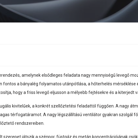
tő berendezés, amelynek elsődleges feladata nagy mennyiségű levegő m
fontos a bányalég folyamatos utánpótlása, a hőterhelés mérséklése és
osítja, hogy a friss levegő eljusson a mélyebb fejtésekre és a kiterjedt
gális kivitelűek, a konkrét szellőztetési feladattól függően. A nagy át
s térfogatáramot. A nagy légszállítású ventilátor gyakran szolgál fős
lőztető rendszereiben.
elt szerepet játszik a szénpor, füstgáz és metán koncentrációjának csö