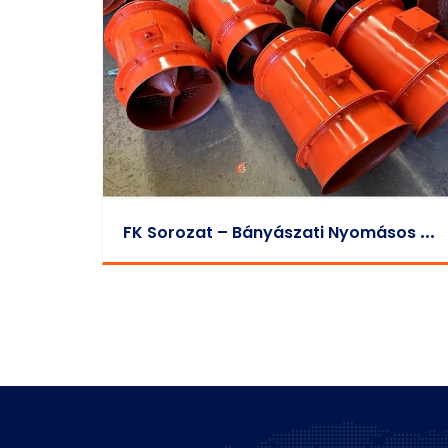
F
K Sorozat – Bányászati Nyomásos Axiális Helyi Ventilátor