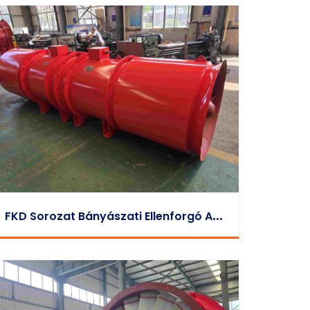
F
KD Sorozat Bányászati Ellenforgó Axiális Befúvó Helyi Ventilátor