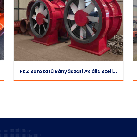
F
KZ Sorozatú Bányászati Axiális Szellőztető Ventilátor