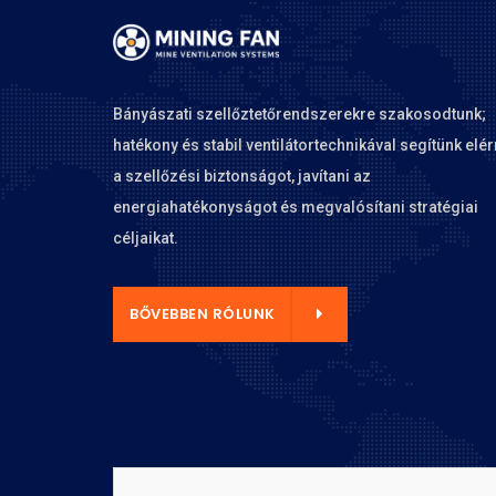
Bányászati szellőztetőrendszerekre szakosodtunk;
hatékony és stabil ventilátortechnikával segítünk elér
a szellőzési biztonságot, javítani az
energiahatékonyságot és megvalósítani stratégiai
céljaikat.
BEN RÓLUNK
BŐVEBBEN RÓLUNK