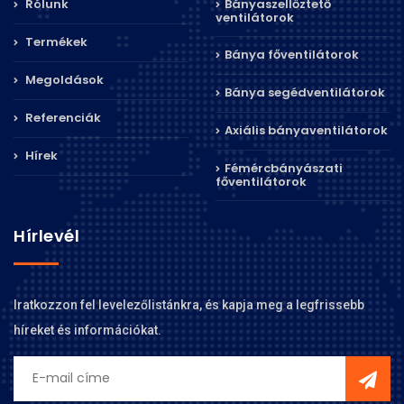
Rólunk
Bányaszellőztető
ventilátorok
Termékek
Bánya főventilátorok
Megoldások
Bánya segédventilátorok
Referenciák
Axiális bányaventilátorok
Hírek
Fémércbányászati
főventilátorok
Hírlevél
Iratkozzon fel levelezőlistánkra, és kapja meg a legfrissebb
híreket és információkat.