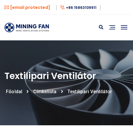
[email protected]
+86 15863109911
Textilipari Ventilátor
Főoldal
Címkelista
Textilipari Ventilátor