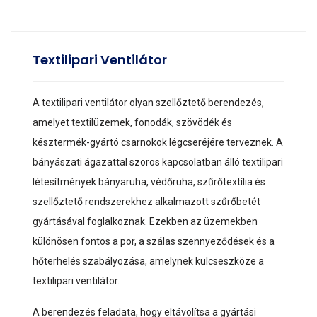
Textilipari Ventilátor
A textilipari ventilátor olyan szellőztető berendezés,
amelyet textilüzemek, fonodák, szövödék és
késztermék-gyártó csarnokok légcseréjére terveznek. A
bányászati ágazattal szoros kapcsolatban álló textilipari
létesítmények bányaruha, védőruha, szűrőtextília és
szellőztető rendszerekhez alkalmazott szűrőbetét
gyártásával foglalkoznak. Ezekben az üzemekben
különösen fontos a por, a szálas szennyeződések és a
hőterhelés szabályozása, amelynek kulcseszköze a
textilipari ventilátor.
A berendezés feladata, hogy eltávolítsa a gyártási