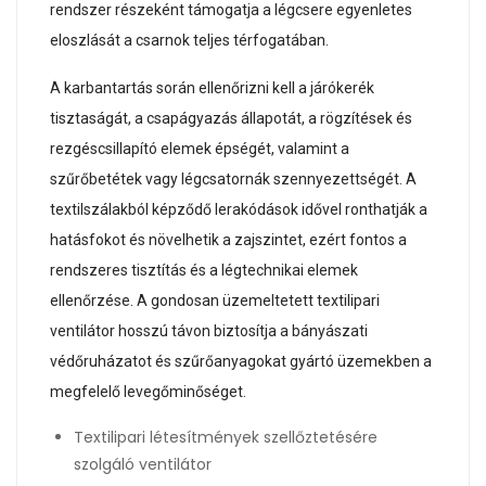
rendszer részeként támogatja a légcsere egyenletes
eloszlását a csarnok teljes térfogatában.
A karbantartás során ellenőrizni kell a járókerék
tisztaságát, a csapágyazás állapotát, a rögzítések és
rezgéscsillapító elemek épségét, valamint a
szűrőbetétek vagy légcsatornák szennyezettségét. A
textilszálakból képződő lerakódások idővel ronthatják a
hatásfokot és növelhetik a zajszintet, ezért fontos a
rendszeres tisztítás és a légtechnikai elemek
ellenőrzése. A gondosan üzemeltetett textilipari
ventilátor hosszú távon biztosítja a bányászati
védőruházatot és szűrőanyagokat gyártó üzemekben a
megfelelő levegőminőséget.
Textilipari létesítmények szellőztetésére
szolgáló ventilátor