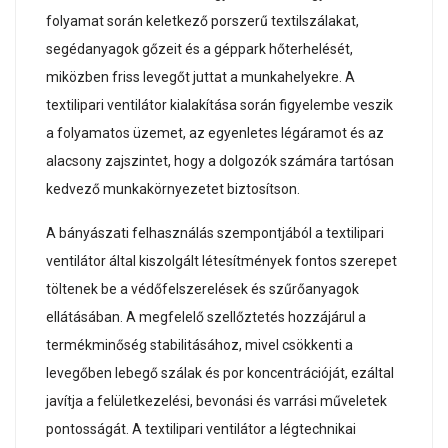
folyamat során keletkező porszerű textilszálakat,
segédanyagok gőzeit és a géppark hőterhelését,
miközben friss levegőt juttat a munkahelyekre. A
textilipari ventilátor kialakítása során figyelembe veszik
a folyamatos üzemet, az egyenletes légáramot és az
alacsony zajszintet, hogy a dolgozók számára tartósan
kedvező munkakörnyezetet biztosítson.
A bányászati felhasználás szempontjából a textilipari
ventilátor által kiszolgált létesítmények fontos szerepet
töltenek be a védőfelszerelések és szűrőanyagok
ellátásában. A megfelelő szellőztetés hozzájárul a
termékminőség stabilitásához, mivel csökkenti a
levegőben lebegő szálak és por koncentrációját, ezáltal
javítja a felületkezelési, bevonási és varrási műveletek
pontosságát. A textilipari ventilátor a légtechnikai