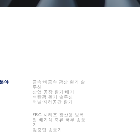
 분야
금속·비금속 광산 환기 솔
루션
산업 공장 환기·배기
석탄광 환기 솔루션
터널·지하공간 환기
FBC 시리즈 광산용 방폭
형 배기식 축류 국부 송풍
기
맞춤형 송풍기