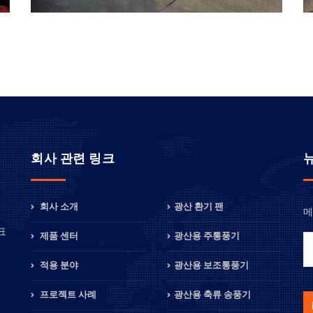
회사 관련 링크
회사 소개
광산 환기 팬
메
정
표
제품 센터
광산용 주통풍기
적용 분야
광산용 보조통풍기
프로젝트 사례
광산용 축류 송풍기