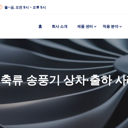
월–금, 오전 9시 - 오후 5시
홈
회사 소개
제품 센터
적용 분야
 축류 송풍기 상차·출하 