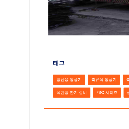
태그
광산용 통풍기
축류식 통풍기
석탄광 환기 설비
FBC 시리즈