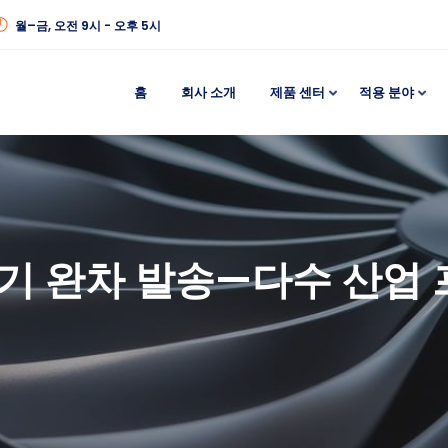
월–금, 오전 9시 - 오후 5시
홈
회사 소개
제품 센터
적용 분야
풍기 완차 발송—다수 산업