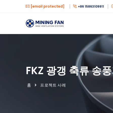
[email protected]
+86 15863109911
FKZ 광갱 축류 송
홈
프로젝트 사례