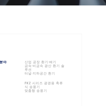
 분야
산업 공장 환기·배기
금속·비금속 광산 환기 솔
루션
터널·지하공간 환기
FKZ 시리즈 광갱용 축류
식 송풍기
맞춤형 송풍기