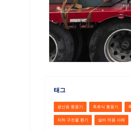
태그
광산용 통풍기
축류식 통풍기
지하 구조물 환기
설비 적용 사례