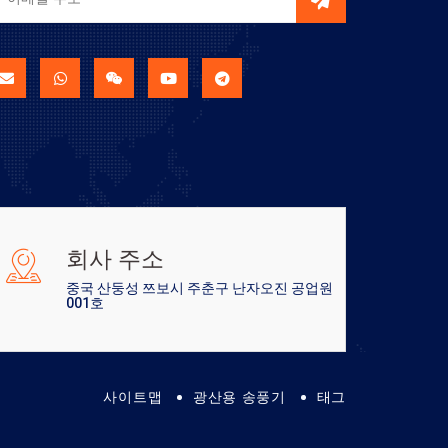
회사 주소
중국 산둥성 쯔보시 주춘구 난자오진 공업원
001호
사이트맵
광산용 송풍기
태그