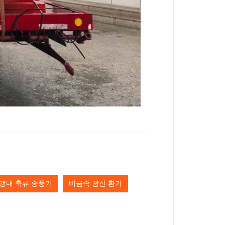
갱내 축류 송풍기
비금속 광산 환기