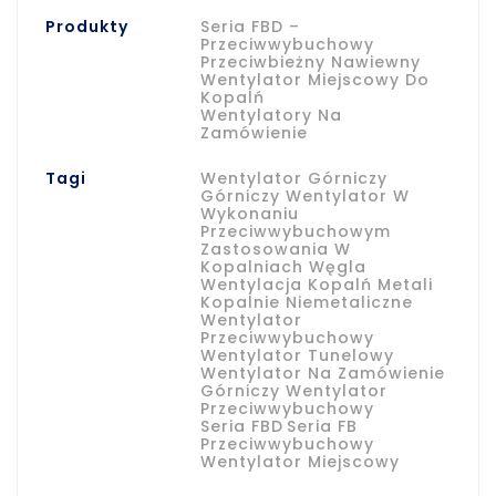
Produkty
Seria FBD –
Przeciwwybuchowy
Przeciwbieżny Nawiewny
Wentylator Miejscowy Do
Kopalń
Wentylatory Na
Zamówienie
Tagi
Wentylator Górniczy
Górniczy Wentylator W
Wykonaniu
Przeciwwybuchowym
Zastosowania W
Kopalniach Węgla
Wentylacja Kopalń Metali
Kopalnie Niemetaliczne
Wentylator
Przeciwwybuchowy
Wentylator Tunelowy
Wentylator Na Zamówienie
Górniczy Wentylator
Przeciwwybuchowy
Seria FBD
Seria FB
Przeciwwybuchowy
Wentylator Miejscowy