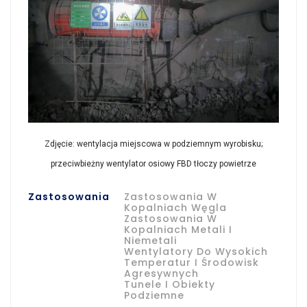
Zdjęcie: wentylacja miejscowa w podziemnym wyrobisku;
przeciwbieżny wentylator osiowy FBD tłoczy powietrze
Zastosowania
Zastosowania W
Kopalniach Węgla
Zastosowania W
Kopalniach Metali I
Niemetali
Wentylatory Do Wysokich
Temperatur I Środowisk
Agresywnych
Tunele I Obiekty
Podziemne